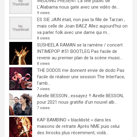
WEDDING PRESENT
La télé public de
L'Alabama nous gate avec une vidéo de...
9 views
ES SIE JAIN était, non pas la fille de Tarzan ,
mais celle de Joan BAEZ
Allez aujourd'hui on
va parler folk avec une dame qui m...
8 views
SUSHEELA RAMAN se la ramène / concert
INTIMEPOP #51 BOOTLEG
Pas facile de
revenir au premier plan de la scène music...
8 views
THE DODOS me donnent envie de dodo
Pas
facile de réaliser une session The Interface,
l'amb...
7 views
Airelle BESSON , essayez !!
Airelle BESSON,
pour 2021 nous gratifie d'un nouvel alb...
7 views
KAP BAMBINO « blacklisté » dans les
maisons de retraite
Après NME puis celui
des Inrocks plus récemment, voilà...