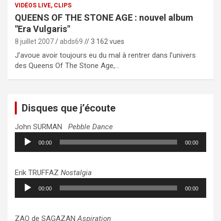
VIDÉOS LIVE, CLIPS
QUEENS OF THE STONE AGE : nouvel album
"Era Vulgaris"
8 juillet 2007
abds69
// 3 162 vues
J’avoue avoir toujours eu du mal à rentrer dans l’univers
des Queens Of The Stone Age,…
Disques que j’écoute
John SURMAN
Pebble Dance
Lecteur
00:00
00:00
audio
Erik TRUFFAZ
Nostalgia
Lecteur
00:00
00:00
audio
ZAO de SAGAZAN
Aspiration