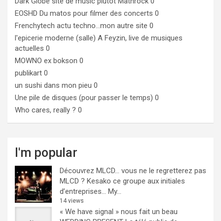
Dark Globe
site de music plutôt Mathrock 0
EOSHD
Du matos pour filmer des concerts 0
Frenchytech
actu techno…mon autre site 0
l'epicerie moderne (salle)
A Feyzin, live de musiques
actuelles 0
MOWNO ex bokson
0
publikart
0
un sushi dans mon pieu
0
Une pile de disques (pour passer le temps)
0
Who cares, really ?
0
I'm popular
Découvrez MLCD… vous ne le regretterez pas
MLCD ? Kesako ce groupe aux initiales
d’entreprises… My...
14 views
« We have signal » nous fait un beau