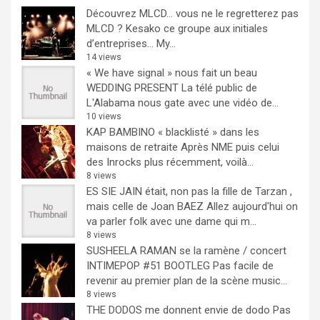
Découvrez MLCD… vous ne le regretterez pas
MLCD ? Kesako ce groupe aux initiales
d’entreprises… My...
14 views
« We have signal » nous fait un beau
WEDDING PRESENT
La télé public de
L'Alabama nous gate avec une vidéo de...
10 views
KAP BAMBINO « blacklisté » dans les
maisons de retraite
Après NME puis celui
des Inrocks plus récemment, voilà...
8 views
ES SIE JAIN était, non pas la fille de Tarzan ,
mais celle de Joan BAEZ
Allez aujourd'hui on
va parler folk avec une dame qui m...
8 views
SUSHEELA RAMAN se la ramène / concert
INTIMEPOP #51 BOOTLEG
Pas facile de
revenir au premier plan de la scène music...
8 views
THE DODOS me donnent envie de dodo
Pas