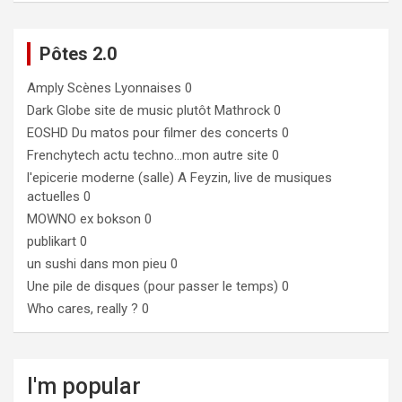
Pôtes 2.0
Amply
Scènes Lyonnaises 0
Dark Globe
site de music plutôt Mathrock 0
EOSHD
Du matos pour filmer des concerts 0
Frenchytech
actu techno…mon autre site 0
l'epicerie moderne (salle)
A Feyzin, live de musiques
actuelles 0
MOWNO ex bokson
0
publikart
0
un sushi dans mon pieu
0
Une pile de disques (pour passer le temps)
0
Who cares, really ?
0
I'm popular