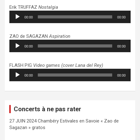
Erik TRUFFAZ
Nostalgia
Lecteur
00:00
00:00
audio
ZAO de SAGAZAN
Aspiration
Lecteur
00:00
00:00
audio
FLASH PIG
Video games (cover Lana del Rey)
Lecteur
00:00
00:00
audio
Concerts à ne pas rater
27 JUIN 2024 Chambéry Estivales en Savoie « Zao de
Sagazan » gratos