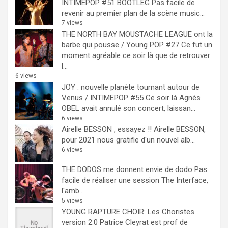
INTIMEPOP #51 BOOTLEG
Pas facile de
revenir au premier plan de la scène music...
7 views
THE NORTH BAY MOUSTACHE LEAGUE ont la
barbe qui pousse / Young POP #27
Ce fut un
moment agréable ce soir là que de retrouver
l...
6 views
JOY : nouvelle planète tournant autour de
Venus / INTIMEPOP #55
Ce soir là Agnès
OBEL avait annulé son concert, laissan...
6 views
Airelle BESSON , essayez !!
Airelle BESSON,
pour 2021 nous gratifie d'un nouvel alb...
6 views
THE DODOS me donnent envie de dodo
Pas
facile de réaliser une session The Interface,
l'amb...
5 views
YOUNG RAPTURE CHOIR: Les Choristes
version 2.0
Patrice Cleyrat est prof de