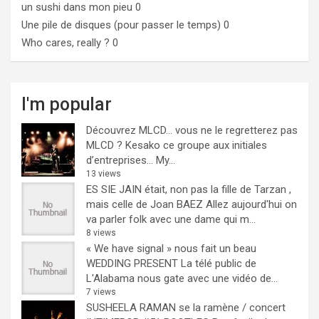
un sushi dans mon pieu
0
Une pile de disques (pour passer le temps)
0
Who cares, really ?
0
I'm popular
Découvrez MLCD… vous ne le regretterez pas
MLCD ? Kesako ce groupe aux initiales
d’entreprises… My...
13 views
ES SIE JAIN était, non pas la fille de Tarzan ,
mais celle de Joan BAEZ
Allez aujourd'hui on
va parler folk avec une dame qui m...
8 views
« We have signal » nous fait un beau
WEDDING PRESENT
La télé public de
L'Alabama nous gate avec une vidéo de...
7 views
SUSHEELA RAMAN se la ramène / concert