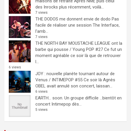
maisons de retraite
Après NME puis celui
des Inrocks plus récemment, voilà...
7 views
THE DODOS me donnent envie de dodo
Pas
facile de réaliser une session The Interface,
l'amb...
7 views
THE NORTH BAY MOUSTACHE LEAGUE ont la
barbe qui pousse / Young POP #27
Ce fut un
moment agréable ce soir là que de retrouver
l...
6 views
JOY : nouvelle planète tournant autour de
Venus / INTIMEPOP #55
Ce soir là Agnès
OBEL avait annulé son concert, laissan...
6 views
EARTH… soon.
Un groupe difficile ...bientôt en
concert Intimepop dès...
5 views