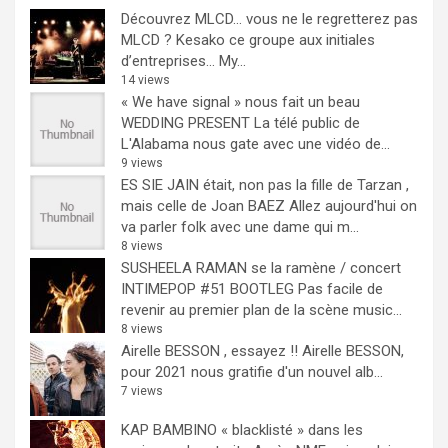
Découvrez MLCD… vous ne le regretterez pas
MLCD ? Kesako ce groupe aux initiales
d’entreprises… My...
14 views
« We have signal » nous fait un beau
WEDDING PRESENT
La télé public de
L'Alabama nous gate avec une vidéo de...
9 views
ES SIE JAIN était, non pas la fille de Tarzan ,
mais celle de Joan BAEZ
Allez aujourd'hui on
va parler folk avec une dame qui m...
8 views
SUSHEELA RAMAN se la ramène / concert
INTIMEPOP #51 BOOTLEG
Pas facile de
revenir au premier plan de la scène music...
8 views
Airelle BESSON , essayez !!
Airelle BESSON,
pour 2021 nous gratifie d'un nouvel alb...
7 views
KAP BAMBINO « blacklisté » dans les