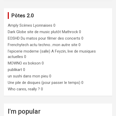
Pôtes 2.0
Amply
Scènes Lyonnaises 0
Dark Globe
site de music plutôt Mathrock 0
EOSHD
Du matos pour filmer des concerts 0
Frenchytech
actu techno…mon autre site 0
l'epicerie moderne (salle)
A Feyzin, live de musiques
actuelles 0
MOWNO ex bokson
0
publikart
0
un sushi dans mon pieu
0
Une pile de disques (pour passer le temps)
0
Who cares, really ?
0
I'm popular