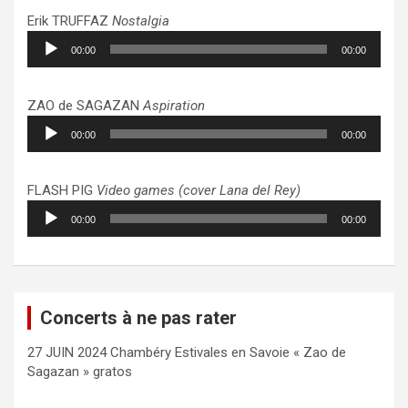
Erik TRUFFAZ
Nostalgia
Lecteur
00:00
00:00
audio
ZAO de SAGAZAN
Aspiration
Lecteur
00:00
00:00
audio
FLASH PIG
Video games (cover Lana del Rey)
Lecteur
00:00
00:00
audio
Concerts à ne pas rater
27 JUIN 2024 Chambéry Estivales en Savoie « Zao de
Sagazan » gratos