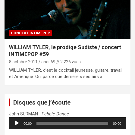
CONCERT INTIMEPOP
WILLIAM TYLER, le prodige Sudiste / concert
INTIMEPOP #59
8 octobre 2011
abds69
// 2 226 vues
WILLIAM TYLER, c’est le cocktail jeunesse, guitare, travail
et Amérique. Oui parce que derrière « ses airs »…
Disques que j’écoute
John SURMAN
Pebble Dance
Lecteur
00:00
00:00
audio