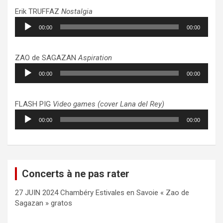
Erik TRUFFAZ
Nostalgia
Lecteur
00:00
00:00
audio
ZAO de SAGAZAN
Aspiration
Lecteur
00:00
00:00
audio
FLASH PIG
Video games (cover Lana del Rey)
Lecteur
00:00
00:00
audio
Concerts à ne pas rater
27 JUIN 2024 Chambéry Estivales en Savoie « Zao de
Sagazan » gratos