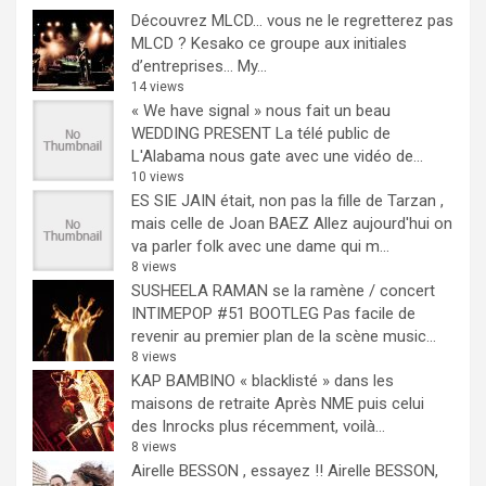
Découvrez MLCD… vous ne le regretterez pas
MLCD ? Kesako ce groupe aux initiales
d’entreprises… My...
14 views
« We have signal » nous fait un beau
WEDDING PRESENT
La télé public de
L'Alabama nous gate avec une vidéo de...
10 views
ES SIE JAIN était, non pas la fille de Tarzan ,
mais celle de Joan BAEZ
Allez aujourd'hui on
va parler folk avec une dame qui m...
8 views
SUSHEELA RAMAN se la ramène / concert
INTIMEPOP #51 BOOTLEG
Pas facile de
revenir au premier plan de la scène music...
8 views
KAP BAMBINO « blacklisté » dans les
maisons de retraite
Après NME puis celui
des Inrocks plus récemment, voilà...
8 views
Airelle BESSON , essayez !!
Airelle BESSON,