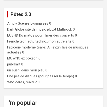
Pôtes 2.0
Amply
Scènes Lyonnaises 0
Dark Globe
site de music plutôt Mathrock 0
EOSHD
Du matos pour filmer des concerts 0
Frenchytech
actu techno…mon autre site 0
l'epicerie moderne (salle)
A Feyzin, live de musiques
actuelles 0
MOWNO ex bokson
0
publikart
0
un sushi dans mon pieu
0
Une pile de disques (pour passer le temps)
0
Who cares, really ?
0
I'm popular