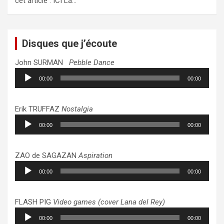
cet article : ICI La…
Disques que j’écoute
John SURMAN
Pebble Dance
Lecteur
00:00
00:00
audio
Erik TRUFFAZ
Nostalgia
Lecteur
00:00
00:00
audio
ZAO de SAGAZAN
Aspiration
Lecteur
00:00
00:00
audio
FLASH PIG
Video games (cover Lana del Rey)
Lecteur
00:00
00:00
audio