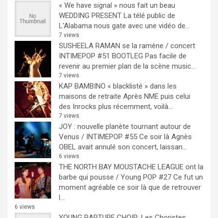
« We have signal » nous fait un beau
WEDDING PRESENT
La télé public de
L'Alabama nous gate avec une vidéo de...
7 views
SUSHEELA RAMAN se la ramène / concert
INTIMEPOP #51 BOOTLEG
Pas facile de
revenir au premier plan de la scène music...
7 views
KAP BAMBINO « blacklisté » dans les
maisons de retraite
Après NME puis celui
des Inrocks plus récemment, voilà...
7 views
JOY : nouvelle planète tournant autour de
Venus / INTIMEPOP #55
Ce soir là Agnès
OBEL avait annulé son concert, laissan...
6 views
THE NORTH BAY MOUSTACHE LEAGUE ont la
barbe qui pousse / Young POP #27
Ce fut un
moment agréable ce soir là que de retrouver
l...
6 views
YOUNG RAPTURE CHOIR: Les Choristes