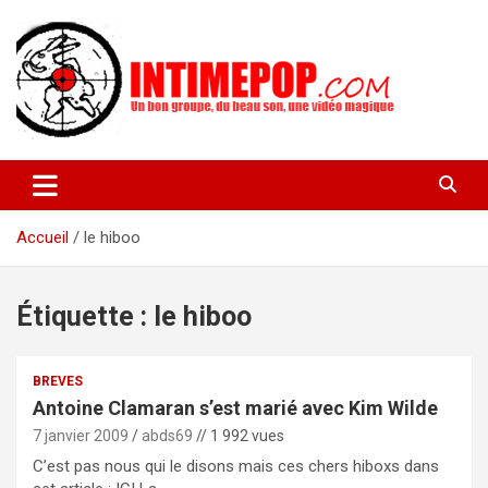
Aller
au
contenu
Un blog avec des sessions live filmées de concerts de musiques
intimepop.com
actuelles pop rock, post-rock, indé sur Lyon. rock pop concert
lyon
Accueil
le hiboo
Étiquette :
le hiboo
BREVES
Antoine Clamaran s’est marié avec Kim Wilde
7 janvier 2009
abds69
// 1 992 vues
C’est pas nous qui le disons mais ces chers hiboxs dans