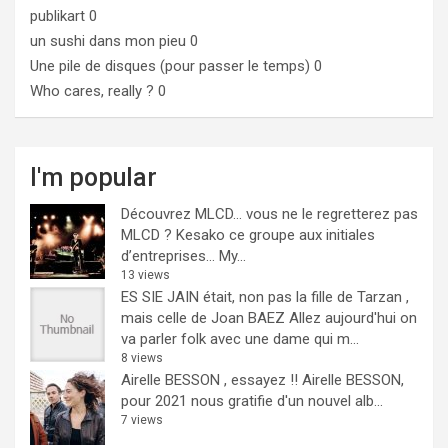
publikart
0
un sushi dans mon pieu
0
Une pile de disques (pour passer le temps)
0
Who cares, really ?
0
I'm popular
Découvrez MLCD… vous ne le regretterez pas
MLCD ? Kesako ce groupe aux initiales
d’entreprises… My...
13 views
ES SIE JAIN était, non pas la fille de Tarzan ,
mais celle de Joan BAEZ
Allez aujourd'hui on
va parler folk avec une dame qui m...
8 views
Airelle BESSON , essayez !!
Airelle BESSON,
pour 2021 nous gratifie d'un nouvel alb...
7 views