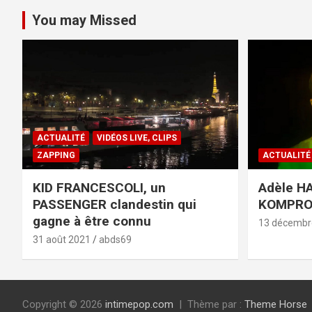
You may Missed
ACTUALITÉ
VIDÉOS LIVE, CLIPS
ZAPPING
ACTUALITÉ
KID FRANCESCOLI, un
Adèle HA
PASSENGER clandestin qui
KOMPR
gagne à être connu
13 décembr
31 août 2021
abds69
Copyright © 2026
intimepop.com
Thème par :
Theme Horse