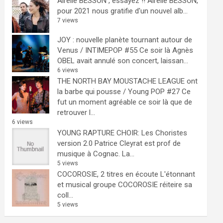
Airelle BESSON , essayez !!
Airelle BESSON,
pour 2021 nous gratifie d'un nouvel alb...
7 views
JOY : nouvelle planète tournant autour de
Venus / INTIMEPOP #55
Ce soir là Agnès
OBEL avait annulé son concert, laissan...
6 views
THE NORTH BAY MOUSTACHE LEAGUE ont
la barbe qui pousse / Young POP #27
Ce
fut un moment agréable ce soir là que de
retrouver l...
6 views
YOUNG RAPTURE CHOIR: Les Choristes
version 2.0
Patrice Cleyrat est prof de
musique à Cognac. La...
5 views
COCOROSIE, 2 titres en écoute
L'étonnant
et musical groupe COCOROSIE réiteire sa
coll...
5 views