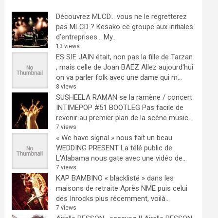
Découvrez MLCD… vous ne le regretterez
pas
MLCD ? Kesako ce groupe aux initiales
d’entreprises… My...
13 views
ES SIE JAIN était, non pas la fille de Tarzan
, mais celle de Joan BAEZ
Allez aujourd'hui
on va parler folk avec une dame qui m...
8 views
SUSHEELA RAMAN se la ramène / concert
INTIMEPOP #51 BOOTLEG
Pas facile de
revenir au premier plan de la scène music...
7 views
« We have signal » nous fait un beau
WEDDING PRESENT
La télé public de
L'Alabama nous gate avec une vidéo de...
7 views
KAP BAMBINO « blacklisté » dans les
maisons de retraite
Après NME puis celui
des Inrocks plus récemment, voilà...
7 views