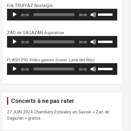
haut/bas
Erik TRUFFAZ
Nostalgia
pour
Lecteur
Utilisez
augmenter
00:00
00:00
audio
les
ou
flèches
diminuer
haut/bas
ZAO de SAGAZAN
Aspiration
le
pour
Lecteur
Utilisez
volume.
augmenter
00:00
00:00
audio
les
ou
flèches
diminuer
haut/bas
FLASH PIG
Video games (cover Lana del Rey)
le
pour
Lecteur
Utilisez
volume.
augmenter
00:00
00:00
audio
les
ou
flèches
diminuer
haut/bas
le
pour
volume.
augmenter
Concerts à ne pas rater
ou
diminuer
27 JUIN 2024 Chambéry Estivales en Savoie « Zao de
le
Sagazan » gratos
volume.