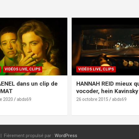
VIDÉOS LIVE, CLIPS
VIDÉOS LIVE, CLIPS
ENEL dans un clip de
HANNAH REID mieux q
OMAT
vocoder, hein Kavinsky 
e 2020
abds69
26 octobre 2015
abds69
Fièrement propulsé par :
WordPress