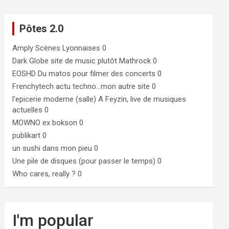
Pôtes 2.0
Amply
Scènes Lyonnaises 0
Dark Globe
site de music plutôt Mathrock 0
EOSHD
Du matos pour filmer des concerts 0
Frenchytech
actu techno…mon autre site 0
l'epicerie moderne (salle)
A Feyzin, live de musiques
actuelles 0
MOWNO ex bokson
0
publikart
0
un sushi dans mon pieu
0
Une pile de disques (pour passer le temps)
0
Who cares, really ?
0
I'm popular