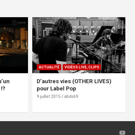
ACTUALITÉ
VIDÉOS LIVE, CLIPS
u’un
D’autres vies (OTHER LIVES)
!?
pour Label Pop
9 juillet 2015
abds69