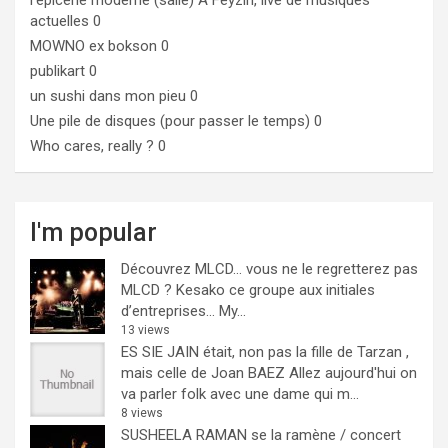
l'epicerie moderne (salle)
A Feyzin, live de musiques
actuelles 0
MOWNO ex bokson
0
publikart
0
un sushi dans mon pieu
0
Une pile de disques (pour passer le temps)
0
Who cares, really ?
0
I'm popular
Découvrez MLCD… vous ne le regretterez pas
MLCD ? Kesako ce groupe aux initiales
d’entreprises… My...
13 views
ES SIE JAIN était, non pas la fille de Tarzan ,
mais celle de Joan BAEZ
Allez aujourd'hui on
va parler folk avec une dame qui m...
8 views
SUSHEELA RAMAN se la ramène / concert