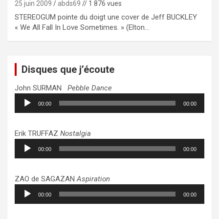
25 juin 2009
abds69
// 1 876 vues
STEREOGUM pointe du doigt une cover de Jeff BUCKLEY
« We All Fall In Love Sometimes. » (Elton…
Disques que j’écoute
John SURMAN
Pebble Dance
Lecteur
00:00
00:00
audio
Erik TRUFFAZ
Nostalgia
Lecteur
00:00
00:00
audio
ZAO de SAGAZAN
Aspiration
Lecteur
00:00
00:00
audio