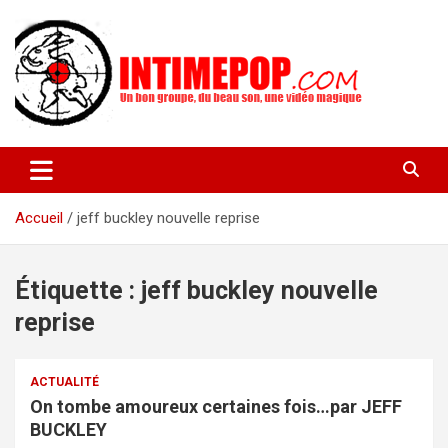
Aller
au
contenu
Un blog avec des sessions live filmées de concerts de musiques
intimepop.com
actuelles pop rock, post-rock, indé sur Lyon. rock pop concert
lyon
Accueil
jeff buckley nouvelle reprise
Étiquette :
jeff buckley nouvelle
reprise
ACTUALITÉ
On tombe amoureux certaines fois…par JEFF
BUCKLEY