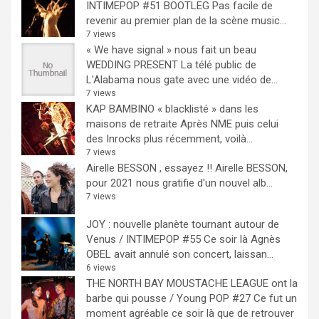
INTIMEPOP #51 BOOTLEG
Pas facile de
revenir au premier plan de la scène music...
7 views
« We have signal » nous fait un beau
WEDDING PRESENT
La télé public de
L'Alabama nous gate avec une vidéo de...
7 views
KAP BAMBINO « blacklisté » dans les
maisons de retraite
Après NME puis celui
des Inrocks plus récemment, voilà...
7 views
Airelle BESSON , essayez !!
Airelle BESSON,
pour 2021 nous gratifie d'un nouvel alb...
7 views
JOY : nouvelle planète tournant autour de
Venus / INTIMEPOP #55
Ce soir là Agnès
OBEL avait annulé son concert, laissan...
6 views
THE NORTH BAY MOUSTACHE LEAGUE ont la
barbe qui pousse / Young POP #27
Ce fut un
moment agréable ce soir là que de retrouver