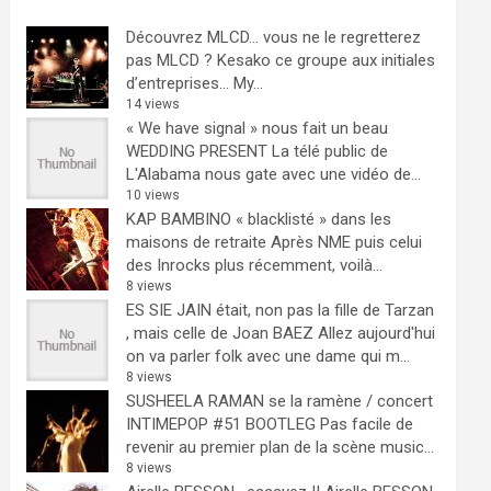
Découvrez MLCD… vous ne le regretterez
pas
MLCD ? Kesako ce groupe aux initiales
d’entreprises… My...
14 views
« We have signal » nous fait un beau
WEDDING PRESENT
La télé public de
L'Alabama nous gate avec une vidéo de...
10 views
KAP BAMBINO « blacklisté » dans les
maisons de retraite
Après NME puis celui
des Inrocks plus récemment, voilà...
8 views
ES SIE JAIN était, non pas la fille de Tarzan
, mais celle de Joan BAEZ
Allez aujourd'hui
on va parler folk avec une dame qui m...
8 views
SUSHEELA RAMAN se la ramène / concert
INTIMEPOP #51 BOOTLEG
Pas facile de
revenir au premier plan de la scène music...
8 views