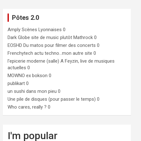
Pôtes 2.0
Amply
Scènes Lyonnaises 0
Dark Globe
site de music plutôt Mathrock 0
EOSHD
Du matos pour filmer des concerts 0
Frenchytech
actu techno…mon autre site 0
l'epicerie moderne (salle)
A Feyzin, live de musiques
actuelles 0
MOWNO ex bokson
0
publikart
0
un sushi dans mon pieu
0
Une pile de disques (pour passer le temps)
0
Who cares, really ?
0
I'm popular