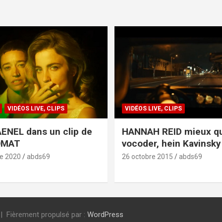
VIDÉOS LIVE, CLIPS
VIDÉOS LIVE, CLIPS
ENEL dans un clip de
HANNAH REID mieux q
OMAT
vocoder, hein Kavinsky 
e 2020
abds69
26 octobre 2015
abds69
Fièrement propulsé par :
WordPress