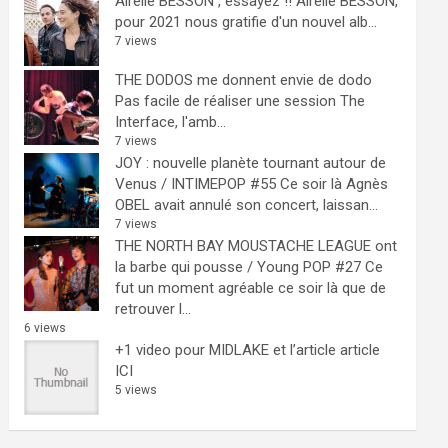
Airelle BESSON , essayez !!
Airelle BESSON,
pour 2021 nous gratifie d'un nouvel alb...
7 views
THE DODOS me donnent envie de dodo
Pas facile de réaliser une session The
Interface, l'amb...
7 views
JOY : nouvelle planète tournant autour de
Venus / INTIMEPOP #55
Ce soir là Agnès
OBEL avait annulé son concert, laissan...
7 views
THE NORTH BAY MOUSTACHE LEAGUE ont
la barbe qui pousse / Young POP #27
Ce
fut un moment agréable ce soir là que de
retrouver l...
6 views
+1 video pour MIDLAKE et l’article
article
ICI
5 views