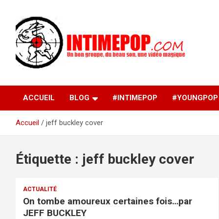
Aller
au
contenu
Un blog avec des sessions live filmées de concerts de
intimepop.com
musiques actuelles pop rock, post-rock, indé sur Lyon. rock po
concert lyon
ACCUEIL
BLOG
#INTIMEPOP
#YOUNGPOP
Accueil
jeff buckley cover
Étiquette :
jeff buckley cover
ACTUALITÉ
On tombe amoureux certaines fois…par
JEFF BUCKLEY