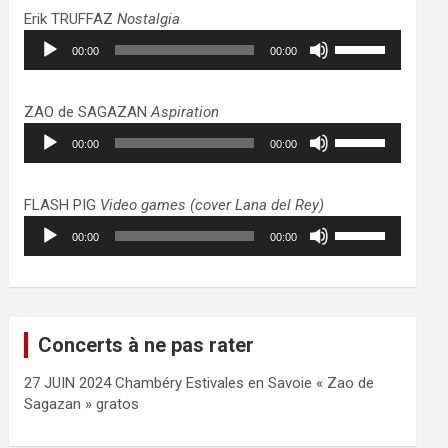
haut/bas
Erik TRUFFAZ
Nostalgia
pour
Lecteur
Utilisez
augmenter
00:00
00:00
audio
les
ou
flèches
diminuer
haut/bas
ZAO de SAGAZAN
Aspiration
le
pour
Lecteur
Utilisez
volume.
augmenter
00:00
00:00
audio
les
ou
flèches
diminuer
haut/bas
FLASH PIG
Video games (cover Lana del Rey)
le
pour
Lecteur
Utilisez
volume.
augmenter
00:00
00:00
audio
les
ou
flèches
diminuer
haut/bas
le
pour
volume.
augmenter
Concerts à ne pas rater
ou
diminuer
27 JUIN 2024 Chambéry Estivales en Savoie « Zao de
le
Sagazan » gratos
volume.