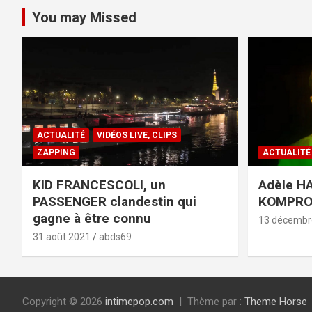
You may Missed
ACTUALITÉ
VIDÉOS LIVE, CLIPS
ZAPPING
ACTUALITÉ
KID FRANCESCOLI, un
Adèle HA
PASSENGER clandestin qui
KOMPR
gagne à être connu
13 décembr
31 août 2021
abds69
Copyright © 2026
intimepop.com
Thème par :
Theme Horse