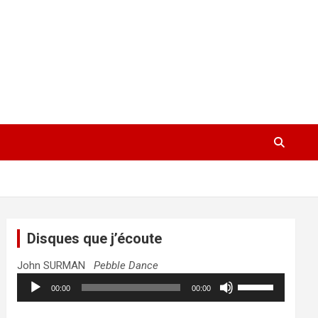
Disques que j’écoute
John SURMAN
Pebble Dance
Lecteur
Utilisez
00:00
00:00
audio
les
flèches