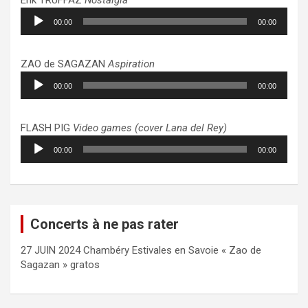
Lecteur
00:00
00:00
audio
ZAO de SAGAZAN
Aspiration
Lecteur
00:00
00:00
audio
FLASH PIG
Video games (cover Lana del Rey)
Lecteur
00:00
00:00
audio
Concerts à ne pas rater
27 JUIN 2024 Chambéry Estivales en Savoie « Zao de
Sagazan » gratos