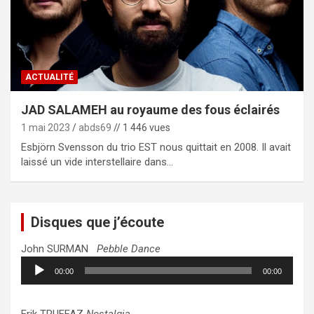
ACTUALITÉ
JAD SALAMEH au royaume des fous éclairés
1 mai 2023
abds69
// 1 446 vues
Esbjörn Svensson du trio EST nous quittait en 2008. Il avait
laissé un vide interstellaire dans…
Disques que j’écoute
John SURMAN
Pebble Dance
Lecteur
00:00
00:00
audio
Erik TRUFFAZ
Nostalgia