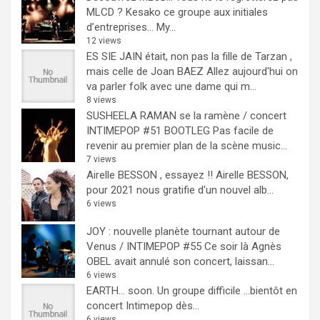
MLCD ? Kesako ce groupe aux initiales
d’entreprises… My...
12 views
ES SIE JAIN était, non pas la fille de Tarzan ,
mais celle de Joan BAEZ
Allez aujourd'hui on
va parler folk avec une dame qui m...
8 views
SUSHEELA RAMAN se la ramène / concert
INTIMEPOP #51 BOOTLEG
Pas facile de
revenir au premier plan de la scène music...
7 views
Airelle BESSON , essayez !!
Airelle BESSON,
pour 2021 nous gratifie d'un nouvel alb...
6 views
JOY : nouvelle planète tournant autour de
Venus / INTIMEPOP #55
Ce soir là Agnès
OBEL avait annulé son concert, laissan...
6 views
EARTH… soon.
Un groupe difficile ...bientôt en
concert Intimepop dès...
6 views