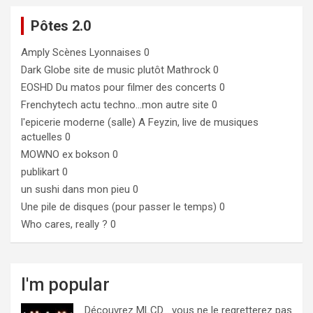
Pôtes 2.0
Amply
Scènes Lyonnaises 0
Dark Globe
site de music plutôt Mathrock 0
EOSHD
Du matos pour filmer des concerts 0
Frenchytech
actu techno…mon autre site 0
l'epicerie moderne (salle)
A Feyzin, live de musiques
actuelles 0
MOWNO ex bokson
0
publikart
0
un sushi dans mon pieu
0
Une pile de disques (pour passer le temps)
0
Who cares, really ?
0
I'm popular
Découvrez MLCD… vous ne le regretterez pas