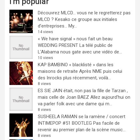
I'm popular
Découvrez MLCD… vous ne le regretterez pas
MLCD ? Kesako ce groupe aux initiales
d’entreprises… My...
14 views
« We have signal » nous fait un beau
WEDDING PRESENT
La télé public de
L'Alabama nous gate avec une vidéo de...
10 views
KAP BAMBINO « blacklisté » dans les
maisons de retraite
Après NME puis celui
des Inrocks plus récemment, voilà...
8 views
ES SIE JAIN était, non pas la fille de Tarzan ,
mais celle de Joan BAEZ
Allez aujourd'hui on
va parler folk avec une dame qui m...
8 views
SUSHEELA RAMAN se la ramène / concert
INTIMEPOP #51 BOOTLEG
Pas facile de
revenir au premier plan de la scène music...
8 views