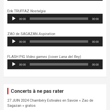
Erik TRUFFAZ
Nostalgia
Lecteur
00:00
00:00
audio
ZAO de SAGAZAN
Aspiration
Lecteur
00:00
00:00
audio
FLASH PIG
Video games (cover Lana del Rey)
Lecteur
00:00
00:00
audio
Concerts à ne pas rater
27 JUIN 2024 Chambéry Estivales en Savoie « Zao de
Sagazan » gratos