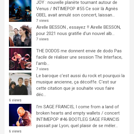
JOY : nouvelle planète tournant autour de
Venus / INTIMEPOP #55
Ce soir là Agnès
OBEL avait annulé son concert, laissan...
7 views
Airelle BESSON , essayez !!
Airelle BESSON,
pour 2021 nous gratifie d'un nouvel alb...
7 views
THE DODOS me donnent envie de dodo
Pas
facile de réaliser une session The Interface,
l'amb...
7 views
Le baroque c’est aussi du rock et pourquoi la
musique ancienne, ça décoiffe.
C'est sur
cette citation que je souhaite vous faire
déc...
6 views
I’m SAGE FRANCIS, I come from a land of
broken hearts and empty wallets / concert
INTIMEPOP #46 BOOTLEG
SAGE FRANCIS
passait par Lyon; quel plaisir de se mêler...
6 views