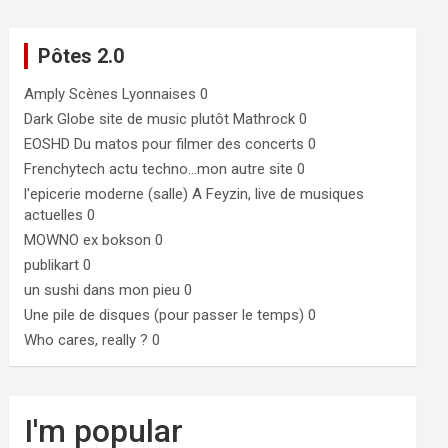
Pôtes 2.0
Amply
Scènes Lyonnaises 0
Dark Globe
site de music plutôt Mathrock 0
EOSHD
Du matos pour filmer des concerts 0
Frenchytech
actu techno…mon autre site 0
l'epicerie moderne (salle)
A Feyzin, live de musiques
actuelles 0
MOWNO ex bokson
0
publikart
0
un sushi dans mon pieu
0
Une pile de disques (pour passer le temps)
0
Who cares, really ?
0
I'm popular