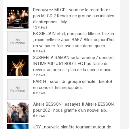
Découvrez MLCD… vous ne le regretterez
pas
MLCD ? Kesako ce groupe aux initiales
d’entreprises… My...
12 views
ES SIE JAIN était, non pas la fille de Tarzan
, mais celle de Joan BAEZ
Allez aujourd'hui
on va parler folk avec une dame qui m...
8 views
SUSHEELA RAMAN se la ramène / concert
INTIMEPOP #51 BOOTLEG
Pas facile de
revenir au premier plan de la scène music...
7 views
EARTH… soon.
Un groupe difficile ...bientôt
en concert Intimepop dès...
6 views
Airelle BESSON , essayez !!
Airelle BESSON,
pour 2021 nous gratifie d'un nouvel alb...
6 views
JOY : nouvelle planète tournant autour de