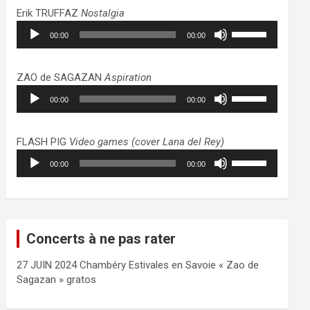
haut/bas
Erik TRUFFAZ
Nostalgia
pour
Lecteur
Utilisez
augmenter
00:00
00:00
audio
les
ou
flèches
diminuer
haut/bas
ZAO de SAGAZAN
Aspiration
le
pour
Lecteur
Utilisez
volume.
augmenter
00:00
00:00
audio
les
ou
flèches
diminuer
haut/bas
FLASH PIG
Video games (cover Lana del Rey)
le
pour
Lecteur
Utilisez
volume.
augmenter
00:00
00:00
audio
les
ou
flèches
diminuer
haut/bas
le
pour
volume.
augmenter
Concerts à ne pas rater
ou
diminuer
27 JUIN 2024 Chambéry Estivales en Savoie « Zao de
le
Sagazan » gratos
volume.