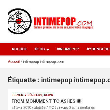
Aller
au
contenu
Un blog avec des sessions live filmées de concerts de
intimepop.com
musiques actuelles pop rock, post-rock, indé sur Lyon. rock po
concert lyon
ACCUEIL
BLOG
#INTIMEPOP
#YOUNGPOP
Accueil
intimepop intimepop.com
Étiquette :
intimepop intimepop
BREVES
VIDÉOS LIVE, CLIPS
FROM MONUMENT TO ASHES !!!!
21 avril 2010
abds69
// 2 653 vues
2 commentaires