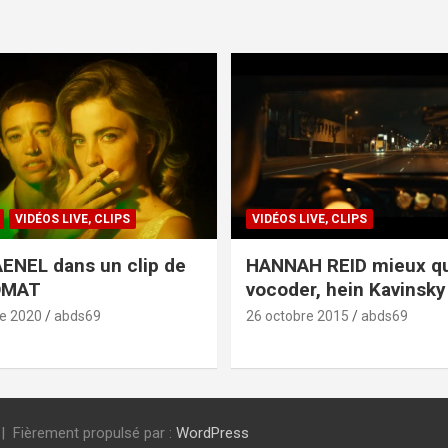
VIDÉOS LIVE, CLIPS
VIDÉOS LIVE, CLIPS
ENEL dans un clip de
HANNAH REID mieux q
OMAT
vocoder, hein Kavinsky 
e 2020
abds69
26 octobre 2015
abds69
Fièrement propulsé par :
WordPress