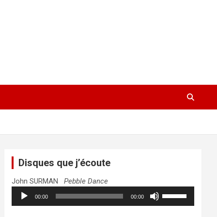
Disques que j’écoute
John SURMAN
Pebble Dance
Lecteur
Utilisez
00:00
00:00
audio
les
flèches