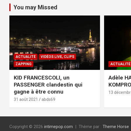
You may Missed
ACTUALITÉ
VIDÉOS LIVE, CLIPS
ZAPPING
ACTUALITÉ
KID FRANCESCOLI, un
Adèle HA
PASSENGER clandestin qui
KOMPR
gagne à être connu
13 décembr
31 août 2021
abds69
Copyright © 2026
intimepop.com
Thème par :
Theme Horse