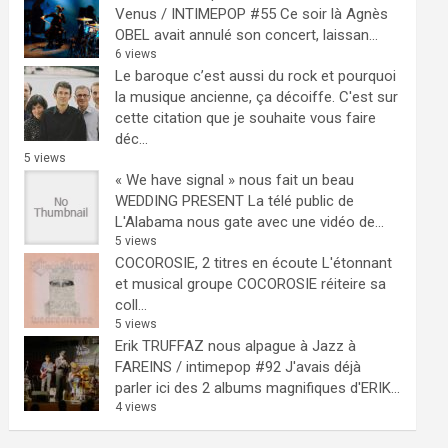
Venus / INTIMEPOP #55
Ce soir là Agnès
OBEL avait annulé son concert, laissan...
6 views
Le baroque c’est aussi du rock et pourquoi
la musique ancienne, ça décoiffe.
C'est sur
cette citation que je souhaite vous faire
déc...
5 views
« We have signal » nous fait un beau
WEDDING PRESENT
La télé public de
L'Alabama nous gate avec une vidéo de...
5 views
COCOROSIE, 2 titres en écoute
L'étonnant
et musical groupe COCOROSIE réiteire sa
coll...
5 views
Erik TRUFFAZ nous alpague à Jazz à
FAREINS / intimepop #92
J'avais déjà
parler ici des 2 albums magnifiques d'ERIK...
4 views