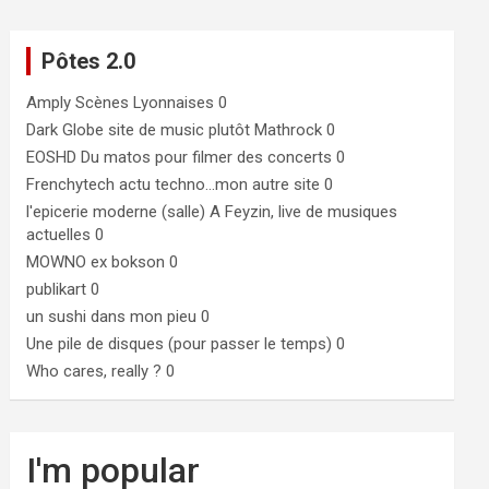
Pôtes 2.0
Amply
Scènes Lyonnaises 0
Dark Globe
site de music plutôt Mathrock 0
EOSHD
Du matos pour filmer des concerts 0
Frenchytech
actu techno…mon autre site 0
l'epicerie moderne (salle)
A Feyzin, live de musiques
actuelles 0
MOWNO ex bokson
0
publikart
0
un sushi dans mon pieu
0
Une pile de disques (pour passer le temps)
0
Who cares, really ?
0
I'm popular