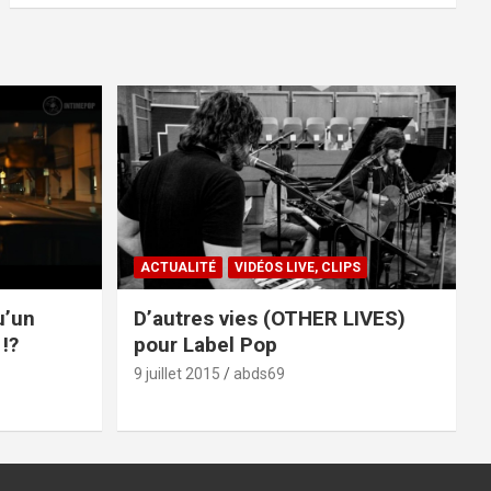
ACTUALITÉ
VIDÉOS LIVE, CLIPS
u’un
D’autres vies (OTHER LIVES)
!?
pour Label Pop
9 juillet 2015
abds69