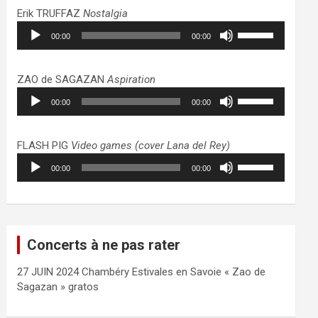
haut/bas
Erik TRUFFAZ
Nostalgia
pour
Lecteur
Utilisez
augmenter
00:00
00:00
audio
les
ou
flèches
diminuer
haut/bas
ZAO de SAGAZAN
Aspiration
le
pour
Lecteur
Utilisez
volume.
augmenter
00:00
00:00
audio
les
ou
flèches
diminuer
haut/bas
FLASH PIG
Video games (cover Lana del Rey)
le
pour
Lecteur
Utilisez
volume.
augmenter
00:00
00:00
audio
les
ou
flèches
diminuer
haut/bas
le
pour
volume.
augmenter
Concerts à ne pas rater
ou
diminuer
27 JUIN 2024 Chambéry Estivales en Savoie « Zao de
le
Sagazan » gratos
volume.