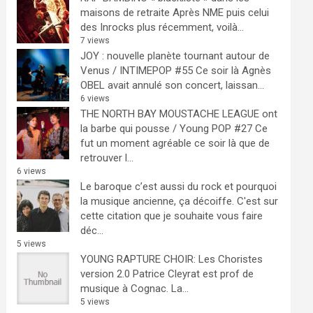
maisons de retraite
Après NME puis celui
des Inrocks plus récemment, voilà...
7 views
JOY : nouvelle planète tournant autour de
Venus / INTIMEPOP #55
Ce soir là Agnès
OBEL avait annulé son concert, laissan...
6 views
THE NORTH BAY MOUSTACHE LEAGUE ont
la barbe qui pousse / Young POP #27
Ce
fut un moment agréable ce soir là que de
retrouver l...
6 views
Le baroque c’est aussi du rock et pourquoi
la musique ancienne, ça décoiffe.
C'est sur
cette citation que je souhaite vous faire
déc...
5 views
YOUNG RAPTURE CHOIR: Les Choristes
version 2.0
Patrice Cleyrat est prof de
musique à Cognac. La...
5 views