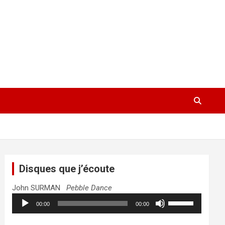
Disques que j’écoute
John SURMAN
Pebble Dance
Lecteur
Utilisez
00:00
00:00
audio
les
flèches