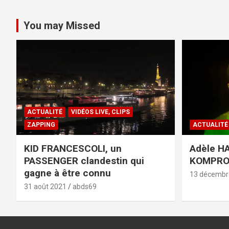
You may Missed
ACTUALITÉ
VIDÉOS LIVE, CLIPS
ZAPPING
ACTUALITÉ
KID FRANCESCOLI, un
Adèle HA
PASSENGER clandestin qui
KOMPR
gagne à être connu
13 décembr
31 août 2021
abds69