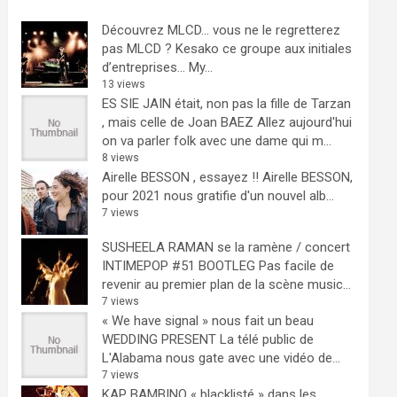
Découvrez MLCD… vous ne le regretterez
pas
MLCD ? Kesako ce groupe aux initiales
d’entreprises… My...
13 views
ES SIE JAIN était, non pas la fille de Tarzan
, mais celle de Joan BAEZ
Allez aujourd'hui
on va parler folk avec une dame qui m...
8 views
Airelle BESSON , essayez !!
Airelle BESSON,
pour 2021 nous gratifie d'un nouvel alb...
7 views
SUSHEELA RAMAN se la ramène / concert
INTIMEPOP #51 BOOTLEG
Pas facile de
revenir au premier plan de la scène music...
7 views
« We have signal » nous fait un beau
WEDDING PRESENT
La télé public de
L'Alabama nous gate avec une vidéo de...
7 views
KAP BAMBINO « blacklisté » dans les