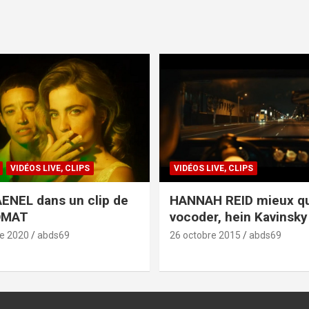
VIDÉOS LIVE, CLIPS
VIDÉOS LIVE, CLIPS
ENEL dans un clip de
HANNAH REID mieux q
OMAT
vocoder, hein Kavinsky 
e 2020
abds69
26 octobre 2015
abds69