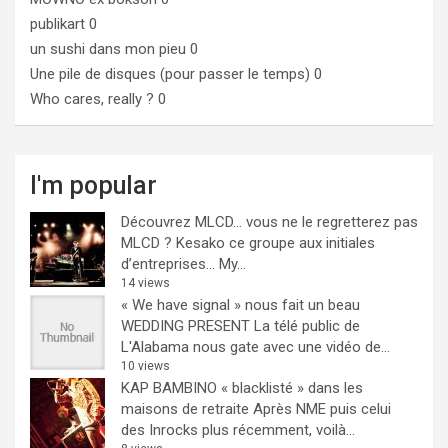
publikart
0
un sushi dans mon pieu
0
Une pile de disques (pour passer le temps)
0
Who cares, really ?
0
I'm popular
Découvrez MLCD… vous ne le regretterez pas
MLCD ? Kesako ce groupe aux initiales
d’entreprises… My...
14 views
« We have signal » nous fait un beau
WEDDING PRESENT
La télé public de
L'Alabama nous gate avec une vidéo de...
10 views
KAP BAMBINO « blacklisté » dans les
maisons de retraite
Après NME puis celui
des Inrocks plus récemment, voilà...