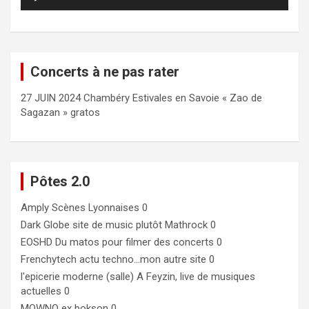
audio
Concerts à ne pas rater
27 JUIN 2024 Chambéry Estivales en Savoie « Zao de
Sagazan » gratos
Pôtes 2.0
Amply
Scènes Lyonnaises 0
Dark Globe
site de music plutôt Mathrock 0
EOSHD
Du matos pour filmer des concerts 0
Frenchytech
actu techno…mon autre site 0
l'epicerie moderne (salle)
A Feyzin, live de musiques
actuelles 0
MOWNO ex bokson
0