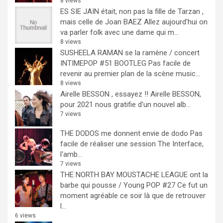
8 views
ES SIE JAIN était, non pas la fille de Tarzan ,
mais celle de Joan BAEZ
Allez aujourd'hui on
va parler folk avec une dame qui m...
8 views
SUSHEELA RAMAN se la ramène / concert
INTIMEPOP #51 BOOTLEG
Pas facile de
revenir au premier plan de la scène music...
8 views
Airelle BESSON , essayez !!
Airelle BESSON,
pour 2021 nous gratifie d'un nouvel alb...
7 views
THE DODOS me donnent envie de dodo
Pas
facile de réaliser une session The Interface,
l'amb...
7 views
THE NORTH BAY MOUSTACHE LEAGUE ont la
barbe qui pousse / Young POP #27
Ce fut un
moment agréable ce soir là que de retrouver
l...
6 views