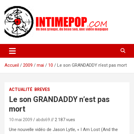
Aller
au
contenu
Un blog avec des sessions live filmées de concerts de musiques
intimepop.com
actuelles pop rock, post-rock, indé sur Lyon. rock pop concert
lyon
Accueil
2009
mai
10
Le son GRANDADDY n’est pas mort
ACTUALITÉ
BREVES
Le son GRANDADDY n’est pas
mort
10 mai 2009
abds69
// 2 187 vues
Une nouvelle vidéo de Jason Lytle, « I Am Lost (And the