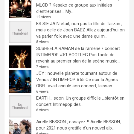
MLCD ? Kesako ce groupe aux initiales
d’entreprises… My...
12 views
ES SIE JAIN était, non pas la fille de Tarzan ,
mais celle de Joan BAEZ
Allez aujourd'hui on
va parler folk avec une dame qui m...
8 views
SUSHEELA RAMAN se la ramène / concert
INTIMEPOP #51 BOOTLEG
Pas facile de
revenir au premier plan de la scène music...
7 views
JOY : nouvelle planète tournant autour de
Venus / INTIMEPOP #55
Ce soir là Agnès
OBEL avait annulé son concert, laissan...
6 views
EARTH… soon.
Un groupe difficile ...bientôt en
concert Intimepop dès...
6 views
Airelle BESSON , essayez !!
Airelle BESSON,
pour 2021 nous gratifie d'un nouvel alb...
6 views