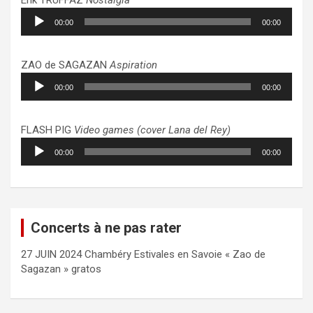
Lecteur
00:00
00:00
audio
ZAO de SAGAZAN
Aspiration
Lecteur
00:00
00:00
audio
FLASH PIG
Video games (cover Lana del Rey)
Lecteur
00:00
00:00
audio
Concerts à ne pas rater
27 JUIN 2024 Chambéry Estivales en Savoie « Zao de
Sagazan » gratos