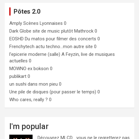
Pôtes 2.0
Amply
Scènes Lyonnaises 0
Dark Globe
site de music plutôt Mathrock 0
EOSHD
Du matos pour filmer des concerts 0
Frenchytech
actu techno…mon autre site 0
l'epicerie moderne (salle)
A Feyzin, live de musiques
actuelles 0
MOWNO ex bokson
0
publikart
0
un sushi dans mon pieu
0
Une pile de disques (pour passer le temps)
0
Who cares, really ?
0
I'm popular
Découvrez MLCD… vous ne le regretterez pas