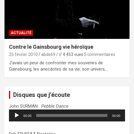
ACTUALITÉ
Contre le Gainsbourg vie héroïque
25 février 2010
abds69
// 4 453 vues
5 commentaires
J’avais un peur de confronter mes souvenirs de
Gainsbourg, les anecdotes de sa vie, son univers,…
Disques que j’écoute
John SURMAN
Pebble Dance
Lecteur
00:00
00:00
audio
Erik TRUFFAZ
Nostalgia