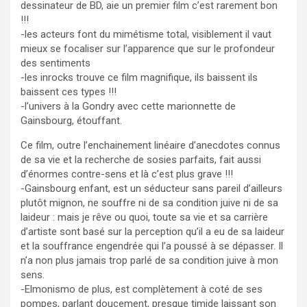
dessinateur de BD, aie un premier film c’est rarement bon
!!!
-les acteurs font du mimétisme total, visiblement il vaut
mieux se focaliser sur l’apparence que sur le profondeur
des sentiments
-les inrocks trouve ce film magnifique, ils baissent ils
baissent ces types !!!
-l’univers à la Gondry avec cette marionnette de
Gainsbourg, étouffant.
Ce film, outre l’enchainement linéaire d’anecdotes connus
de sa vie et la recherche de sosies parfaits, fait aussi
d’énormes contre-sens et là c’est plus grave !!!
-Gainsbourg enfant, est un séducteur sans pareil d’ailleurs
plutôt mignon, ne souffre ni de sa condition juive ni de sa
laideur : mais je rêve ou quoi, toute sa vie et sa carrière
d’artiste sont basé sur la perception qu’il a eu de sa laideur
et la souffrance engendrée qui l’a poussé à se dépasser. Il
n’a non plus jamais trop parlé de sa condition juive à mon
sens.
-Elmonismo de plus, est complètement à coté de ses
pompes, parlant doucement, presque timide laissant son