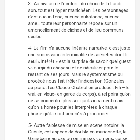
3- Au niveau de l’écriture, du choix de la bande
son, tout est hyper manichéen. Les personnages
n’ont aucun fond, aucune substance, aucune
âme… toute leur personnalité repose sur un
amoncellement de clichés et de lieu communs
éculés.
4- Le film n’a aucune linéarité narrative, c’est juste
une succession interminable de scénètes dont le
seul « intérêt » est la surprise de savoir quel guest
va surgir du chapeau et se ridiculiser pour le
restant de ses jours. Mais le systématisme du
procédé nous fait frôler l’indigestion (Gonzales
au piano, feu Claude Chabrol en producer, Fifi – le
vrai, en vieux- en garde du corps), à tel point qu’on
ne se concentre plus sur qui ils incarnent mais
qu’on a honte pour les interprêtes à chaque
phrase qu’ils sont amenés à prononcer.
5- Autre faiblesse de mise en scène notoire: la
Gueule, cet espèce de double en marionnette, le
Gainsbarre au cas où on n’ai pas compris, qui se