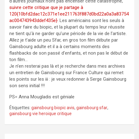
d’autres journaux n’ont pas encenser cette catastrophe,
suivre cette critique que je partage à
120{10bfd2dac12c371e1ee211763f887d0bd22a0a3a83754
ac004743943ddef435e}
. Les américains sont les seuls à
savoir faire du biopic, et la plupart du temps leur réussite
ne tient qu’à ne garder qu’une période de la vie de l’artiste.
Allez je t’aide un peu Sfar, en gros ton film débute par
Gainsbourg adulte et il a à certains moments des
flashbacks de son passé d’enfants, et non pas le début de
ton film…
Je n’en resterai pas là et je recherche dans mes archives
un entretien de Gainsbourg sur France Culture qui remet
les points sur les iii : je veux redonner à Serge Gainsbourg
son sens initial !!!
PS= Anna Mougladis est géniale
Étiquettes:
gainsbourg biopic avis
,
gainsbourg sfar
,
gainsbourg vie heroique critique
Navigation