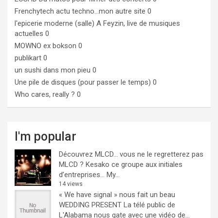
Frenchytech
actu techno…mon autre site 0
l'epicerie moderne (salle)
A Feyzin, live de musiques
actuelles 0
MOWNO ex bokson
0
publikart
0
un sushi dans mon pieu
0
Une pile de disques (pour passer le temps)
0
Who cares, really ?
0
I'm popular
Découvrez MLCD… vous ne le regretterez pas
MLCD ? Kesako ce groupe aux initiales
d’entreprises… My...
14 views
« We have signal » nous fait un beau
WEDDING PRESENT
La télé public de
L'Alabama nous gate avec une vidéo de...