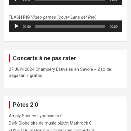
audio
FLASH PIG
Video games (cover Lana del Rey)
Lecteur
00:00
00:00
audio
Concerts à ne pas rater
27 JUIN 2024 Chambéry Estivales en Savoie « Zao de
Sagazan » gratos
Pôtes 2.0
Amply
Scènes Lyonnaises 0
Dark Globe
site de music plutôt Mathrock 0
EOSHD
Du matos pour filmer des concerts 0