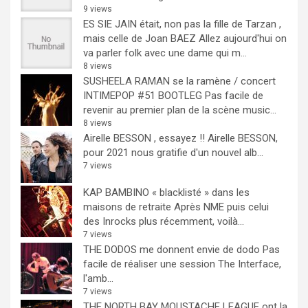
9 views
ES SIE JAIN était, non pas la fille de Tarzan ,
mais celle de Joan BAEZ
Allez aujourd'hui on
va parler folk avec une dame qui m...
8 views
SUSHEELA RAMAN se la ramène / concert
INTIMEPOP #51 BOOTLEG
Pas facile de
revenir au premier plan de la scène music...
8 views
Airelle BESSON , essayez !!
Airelle BESSON,
pour 2021 nous gratifie d'un nouvel alb...
7 views
KAP BAMBINO « blacklisté » dans les
maisons de retraite
Après NME puis celui
des Inrocks plus récemment, voilà...
7 views
THE DODOS me donnent envie de dodo
Pas
facile de réaliser une session The Interface,
l'amb...
7 views
THE NORTH BAY MOUSTACHE LEAGUE ont la