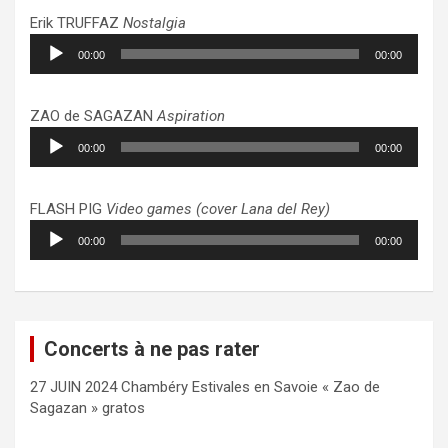
Erik TRUFFAZ
Nostalgia
Lecteur
00:00
00:00
audio
ZAO de SAGAZAN
Aspiration
Lecteur
00:00
00:00
audio
FLASH PIG
Video games (cover Lana del Rey)
Lecteur
00:00
00:00
audio
Concerts à ne pas rater
27 JUIN 2024 Chambéry Estivales en Savoie « Zao de
Sagazan » gratos