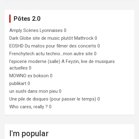
Pôtes 2.0
Amply
Scènes Lyonnaises 0
Dark Globe
site de music plutôt Mathrock 0
EOSHD
Du matos pour filmer des concerts 0
Frenchytech
actu techno…mon autre site 0
l'epicerie moderne (salle)
A Feyzin, live de musiques
actuelles 0
MOWNO ex bokson
0
publikart
0
un sushi dans mon pieu
0
Une pile de disques (pour passer le temps)
0
Who cares, really ?
0
I'm popular