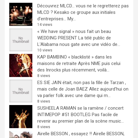
Découvrez MLCD… vous ne le regretterez pas
MLCD ? Kesako ce groupe aux initiales
d’entreprises… My...
14 views
« We have signal » nous fait un beau
WEDDING PRESENT
La télé public de
L'Alabama nous gate avec une vidéo de...
10 views
KAP BAMBINO « blacklisté » dans les
maisons de retraite
Après NME puis celui
des Inrocks plus récemment, voilà...
8 views
ES SIE JAIN était, non pas la fille de Tarzan ,
mais celle de Joan BAEZ
Allez aujourd'hui on
va parler folk avec une dame qui m...
8 views
SUSHEELA RAMAN se la ramène / concert
INTIMEPOP #51 BOOTLEG
Pas facile de
revenir au premier plan de la scène music...
8 views
Airelle BESSON , essayez !!
Airelle BESSON,