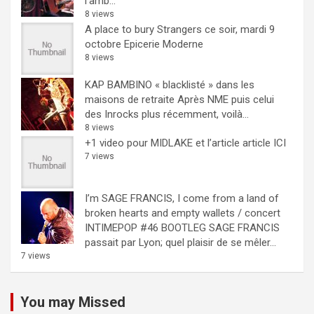
l'amb...
8 views
A place to bury Strangers ce soir, mardi 9
octobre Epicerie Moderne
8 views
KAP BAMBINO « blacklisté » dans les
maisons de retraite
Après NME puis celui
des Inrocks plus récemment, voilà...
8 views
+1 video pour MIDLAKE et l’article
article ICI
7 views
I’m SAGE FRANCIS, I come from a land of
broken hearts and empty wallets / concert
INTIMEPOP #46 BOOTLEG
SAGE FRANCIS
passait par Lyon; quel plaisir de se mêler...
7 views
You may Missed