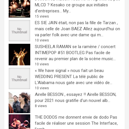
MLCD ? Kesako ce groupe aux initiales
d’entreprises… My...
15 views
ES SIE JAIN était, non pas la fille de Tarzan ,
mais celle de Joan BAEZ
Allez aujourd'hui on
va parler folk avec une dame qui m...
10 views
SUSHEELA RAMAN se la ramène / concert
INTIMEPOP #51 BOOTLEG
Pas facile de
revenir au premier plan de la scène music...
10 views
« We have signal » nous fait un beau
WEDDING PRESENT
La télé public de
L'Alabama nous gate avec une vidéo de...
10 views
Airelle BESSON , essayez !!
Airelle BESSON,
pour 2021 nous gratifie d'un nouvel alb...
8 views
THE DODOS me donnent envie de dodo
Pas
facile de réaliser une session The Interface,