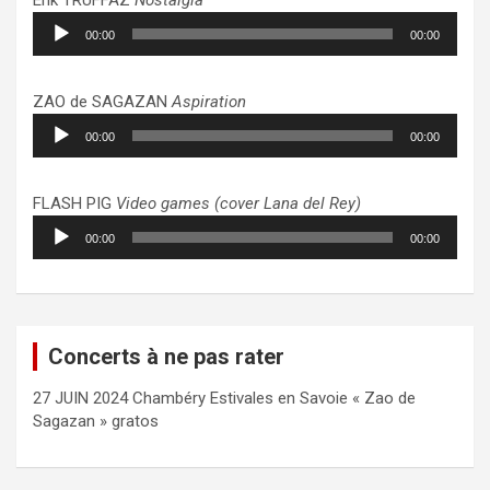
Lecteur
00:00
00:00
audio
ZAO de SAGAZAN
Aspiration
Lecteur
00:00
00:00
audio
FLASH PIG
Video games (cover Lana del Rey)
Lecteur
00:00
00:00
audio
Concerts à ne pas rater
27 JUIN 2024 Chambéry Estivales en Savoie « Zao de
Sagazan » gratos