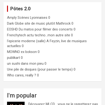
Pôtes 2.0
Amply
Scènes Lyonnaises 0
Dark Globe
site de music plutôt Mathrock 0
EOSHD
Du matos pour filmer des concerts 0
Frenchytech
actu techno…mon autre site 0
l'epicerie moderne (salle)
A Feyzin, live de musiques
actuelles 0
MOWNO ex bokson
0
publikart
0
un sushi dans mon pieu
0
Une pile de disques (pour passer le temps)
0
Who cares, really ?
0
I'm popular
Découvrez MLCD… vous ne le regretterez pas