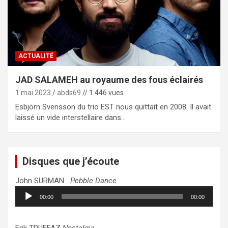
ACTUALITÉ
JAD SALAMEH au royaume des fous éclairés
1 mai 2023
abds69
// 1 446 vues
Esbjörn Svensson du trio EST nous quittait en 2008. Il avait
laissé un vide interstellaire dans…
Disques que j’écoute
John SURMAN
Pebble Dance
Lecteur
00:00
00:00
audio
Erik TRUFFAZ
Nostalgia