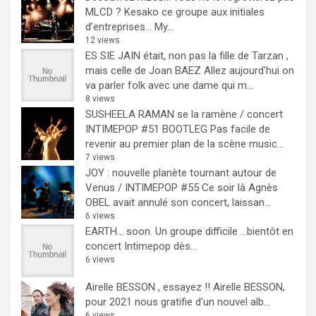
MLCD ? Kesako ce groupe aux initiales
d’entreprises… My...
12 views
ES SIE JAIN était, non pas la fille de Tarzan ,
mais celle de Joan BAEZ
Allez aujourd'hui on
va parler folk avec une dame qui m...
8 views
SUSHEELA RAMAN se la ramène / concert
INTIMEPOP #51 BOOTLEG
Pas facile de
revenir au premier plan de la scène music...
7 views
JOY : nouvelle planète tournant autour de
Venus / INTIMEPOP #55
Ce soir là Agnès
OBEL avait annulé son concert, laissan...
6 views
EARTH… soon.
Un groupe difficile ...bientôt en
concert Intimepop dès...
6 views
Airelle BESSON , essayez !!
Airelle BESSON,
pour 2021 nous gratifie d'un nouvel alb...
6 views