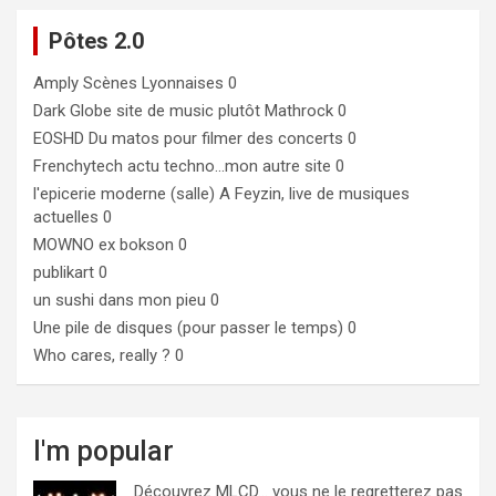
Pôtes 2.0
Amply
Scènes Lyonnaises 0
Dark Globe
site de music plutôt Mathrock 0
EOSHD
Du matos pour filmer des concerts 0
Frenchytech
actu techno…mon autre site 0
l'epicerie moderne (salle)
A Feyzin, live de musiques
actuelles 0
MOWNO ex bokson
0
publikart
0
un sushi dans mon pieu
0
Une pile de disques (pour passer le temps)
0
Who cares, really ?
0
I'm popular
Découvrez MLCD… vous ne le regretterez pas