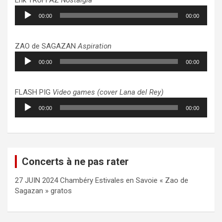
Lecteur
00:00
00:00
audio
ZAO de SAGAZAN
Aspiration
Lecteur
00:00
00:00
audio
FLASH PIG
Video games (cover Lana del Rey)
Lecteur
00:00
00:00
audio
Concerts à ne pas rater
27 JUIN 2024 Chambéry Estivales en Savoie « Zao de
Sagazan » gratos