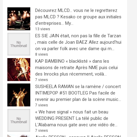
Découvrez MLCD… vous ne le regretterez
pas
MLCD ? Kesako ce groupe aux initiales
d’entreprises… My...
13 views
ES SIE JAIN était, non pas la fille de Tarzan
, mais celle de Joan BAEZ
Allez aujourd'hui
on va parler folk avec une dame qui m...
8 views
KAP BAMBINO « blacklisté » dans les
maisons de retraite
Après NME puis celui
des Inrocks plus récemment, voilà...
7 views
SUSHEELA RAMAN se la ramène / concert
INTIMEPOP #51 BOOTLEG
Pas facile de
revenir au premier plan de la scène music...
7 views
« We have signal » nous fait un beau
WEDDING PRESENT
La télé public de
L'Alabama nous gate avec une vidéo de...
7 views