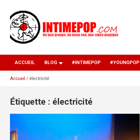
Aller
au
contenu
Un blog avec des sessions live filmées de concerts de
intimepop.com
musiques actuelles pop rock, post-rock, indé sur Lyon. rock po
concert lyon
ACCUEIL
BLOG
#INTIMEPOP
#YOUNGPOP
Accueil
électricité
Étiquette :
électricité