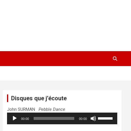
Disques que j’écoute
John SURMAN
Pebble Dance
Lecteur
Utilisez
00:00
00:00
audio
les
flèches