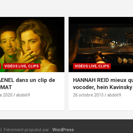
VIDÉOS LIVE, CLIPS
VIDÉOS LIVE, CLIPS
ENEL dans un clip de
HANNAH REID mieux q
OMAT
vocoder, hein Kavinsky 
e 2020
abds69
26 octobre 2015
abds69
Fièrement propulsé par :
WordPress