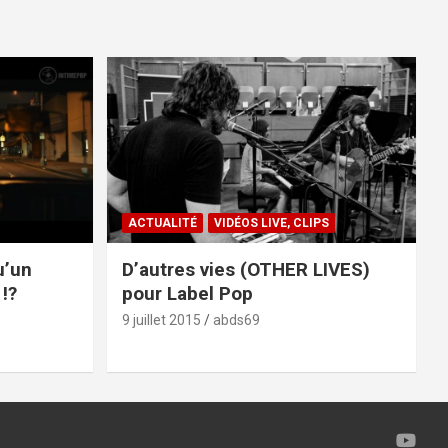
ACTUALITÉ
VIDÉOS LIVE, CLIPS
u’un
D’autres vies (OTHER LIVES)
!?
pour Label Pop
9 juillet 2015
abds69