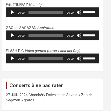
haut/bas
Erik TRUFFAZ
Nostalgia
pour
Lecteur
Utilisez
augmenter
00:00
00:00
audio
les
ou
flèches
diminuer
haut/bas
ZAO de SAGAZAN
Aspiration
le
pour
Lecteur
Utilisez
volume.
augmenter
00:00
00:00
audio
les
ou
flèches
diminuer
haut/bas
FLASH PIG
Video games (cover Lana del Rey)
le
pour
Lecteur
Utilisez
volume.
augmenter
00:00
00:00
audio
les
ou
flèches
diminuer
haut/bas
le
pour
volume.
augmenter
Concerts à ne pas rater
ou
diminuer
27 JUIN 2024 Chambéry Estivales en Savoie « Zao de
le
Sagazan » gratos
volume.