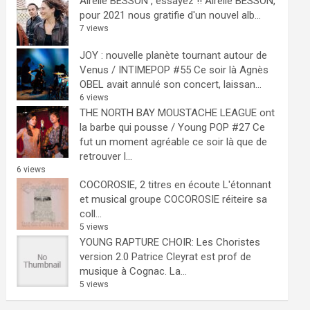
Airelle BESSON , essayez !!
Airelle BESSON,
pour 2021 nous gratifie d'un nouvel alb...
7 views
JOY : nouvelle planète tournant autour de
Venus / INTIMEPOP #55
Ce soir là Agnès
OBEL avait annulé son concert, laissan...
6 views
THE NORTH BAY MOUSTACHE LEAGUE ont
la barbe qui pousse / Young POP #27
Ce
fut un moment agréable ce soir là que de
retrouver l...
6 views
COCOROSIE, 2 titres en écoute
L'étonnant
et musical groupe COCOROSIE réiteire sa
coll...
5 views
YOUNG RAPTURE CHOIR: Les Choristes
version 2.0
Patrice Cleyrat est prof de
musique à Cognac. La...
5 views