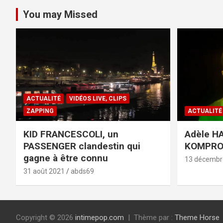
You may Missed
ACTUALITÉ
VIDÉOS LIVE, CLIPS
ZAPPING
ACTUALITÉ
KID FRANCESCOLI, un
Adèle HA
PASSENGER clandestin qui
KOMPR
gagne à être connu
13 décembr
31 août 2021
abds69
Copyright © 2026
intimepop.com
Thème par :
Theme Horse