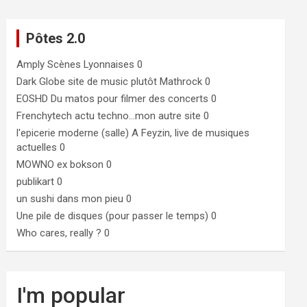
Pôtes 2.0
Amply
Scènes Lyonnaises 0
Dark Globe
site de music plutôt Mathrock 0
EOSHD
Du matos pour filmer des concerts 0
Frenchytech
actu techno…mon autre site 0
l'epicerie moderne (salle)
A Feyzin, live de musiques
actuelles 0
MOWNO ex bokson
0
publikart
0
un sushi dans mon pieu
0
Une pile de disques (pour passer le temps)
0
Who cares, really ?
0
I'm popular