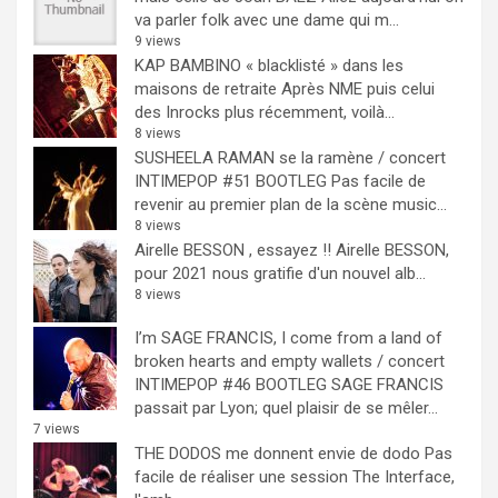
va parler folk avec une dame qui m...
9 views
KAP BAMBINO « blacklisté » dans les
maisons de retraite
Après NME puis celui
des Inrocks plus récemment, voilà...
8 views
SUSHEELA RAMAN se la ramène / concert
INTIMEPOP #51 BOOTLEG
Pas facile de
revenir au premier plan de la scène music...
8 views
Airelle BESSON , essayez !!
Airelle BESSON,
pour 2021 nous gratifie d'un nouvel alb...
8 views
I’m SAGE FRANCIS, I come from a land of
broken hearts and empty wallets / concert
INTIMEPOP #46 BOOTLEG
SAGE FRANCIS
passait par Lyon; quel plaisir de se mêler...
7 views
THE DODOS me donnent envie de dodo
Pas
facile de réaliser une session The Interface,