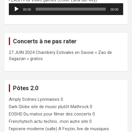
FLASH PIG
Video games (cover Lana del Rey)
Lecteur
00:00
00:00
audio
Concerts à ne pas rater
27 JUIN 2024 Chambéry Estivales en Savoie « Zao de
Sagazan » gratos
Pôtes 2.0
Amply
Scènes Lyonnaises 0
Dark Globe
site de music plutôt Mathrock 0
EOSHD
Du matos pour filmer des concerts 0
Frenchytech
actu techno…mon autre site 0
l'epicerie moderne (salle)
A Feyzin, live de musiques