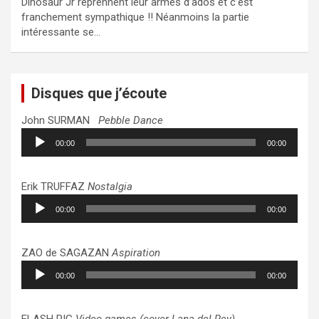
Dinosaur Jr reprennent leur armes d’ados et c’est
franchement sympathique !! Néanmoins la partie
intéressante se…
Disques que j’écoute
John SURMAN
Pebble Dance
Lecteur
00:00
00:00
audio
Erik TRUFFAZ
Nostalgia
Lecteur
00:00
00:00
audio
ZAO de SAGAZAN
Aspiration
Lecteur
00:00
00:00
audio