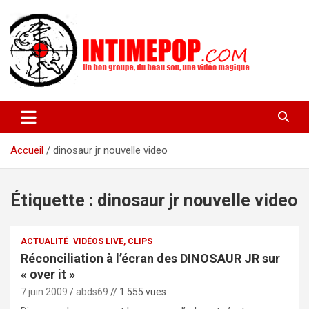
Aller
au
contenu
Un blog avec des sessions live filmées de concerts de musiques
intimepop.com
actuelles pop rock, post-rock, indé sur Lyon. rock pop concert
lyon
Accueil
dinosaur jr nouvelle video
Étiquette :
dinosaur jr nouvelle video
ACTUALITÉ
VIDÉOS LIVE, CLIPS
Réconciliation à l’écran des DINOSAUR JR sur
« over it »
7 juin 2009
abds69
// 1 555 vues