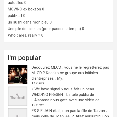
actuelles 0
MOWNO ex bokson
0
publikart
0
un sushi dans mon pieu
0
Une pile de disques (pour passer le temps)
0
Who cares, really ?
0
I'm popular
Découvrez MLCD… vous ne le regretterez pas
MLCD ? Kesako ce groupe aux initiales
d’entreprises… My...
14 views
« We have signal » nous fait un beau
WEDDING PRESENT
La télé public de
L'Alabama nous gate avec une vidéo de...
10 views
ES SIE JAIN était, non pas la fille de Tarzan ,
mais celle de Joan BAEZ
Allez aujourd'hui on