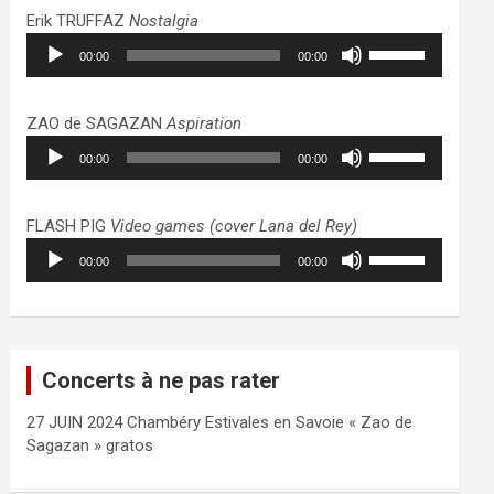
haut/bas
Erik TRUFFAZ
Nostalgia
pour
Lecteur
Utilisez
augmenter
00:00
00:00
audio
les
ou
flèches
diminuer
haut/bas
ZAO de SAGAZAN
Aspiration
le
pour
Lecteur
Utilisez
volume.
augmenter
00:00
00:00
audio
les
ou
flèches
diminuer
haut/bas
FLASH PIG
Video games (cover Lana del Rey)
le
pour
Lecteur
Utilisez
volume.
augmenter
00:00
00:00
audio
les
ou
flèches
diminuer
haut/bas
le
pour
volume.
augmenter
Concerts à ne pas rater
ou
diminuer
27 JUIN 2024 Chambéry Estivales en Savoie « Zao de
le
Sagazan » gratos
volume.