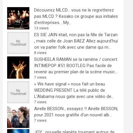
Découvrez MLCD… vous ne le regretterez
pas
MLCD ? Kesako ce groupe aux initiales
d’entreprises… My...
13 views
ES SIE JAIN était, non pas la fille de Tarzan
, mais celle de Joan BAEZ
Allez aujourd'hui
on va parler folk avec une dame qui m...
8 views
SUSHEELA RAMAN se la ramène / concert
INTIMEPOP #51 BOOTLEG
Pas facile de
revenir au premier plan de la scène music...
7 views
« We have signal » nous fait un beau
WEDDING PRESENT
La télé public de
L'Alabama nous gate avec une vidéo de...
7 views
Airelle BESSON , essayez !!
Airelle BESSON,
pour 2021 nous gratifie d'un nouvel alb...
7 views
JOY : nouvelle planète tournant autour de