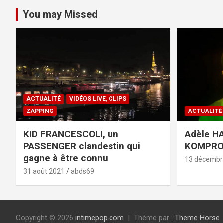
You may Missed
ACTUALITÉ
VIDÉOS LIVE, CLIPS
ZAPPING
ACTUALITÉ
KID FRANCESCOLI, un
Adèle HA
PASSENGER clandestin qui
KOMPR
gagne à être connu
13 décembr
31 août 2021
abds69
Copyright © 2026
intimepop.com
Thème par :
Theme Horse