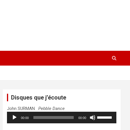
Disques que j’écoute
John SURMAN
Pebble Dance
Lecteur
Utilisez
00:00
00:00
audio
les
flèches