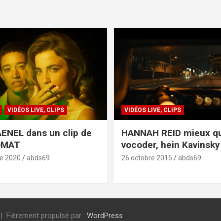
VIDÉOS LIVE, CLIPS
VIDÉOS LIVE, CLIPS
ENEL dans un clip de
HANNAH REID mieux q
OMAT
vocoder, hein Kavinsky 
e 2020
abds69
26 octobre 2015
abds69
Fièrement propulsé par :
WordPress