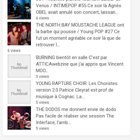
Venus / INTIMEPOP #55
Ce soir là Agnès
OBEL avait annulé son concert, laissan...
6 views
THE NORTH BAY MOUSTACHE LEAGUE ont
la barbe qui pousse / Young POP #27
Ce
fut un moment agréable ce soir là que de
retrouver l...
6 views
BURNING bientôt en salle
C'est par
ATTICAwebzine que j'ai appris que Vincent
MOO...
5 views
YOUNG RAPTURE CHOIR: Les Choristes
version 2.0
Patrice Cleyrat est prof de
musique à Cognac. La...
5 views
THE DODOS me donnent envie de dodo
Pas facile de réaliser une session The
Interface, l'amb...
5 views