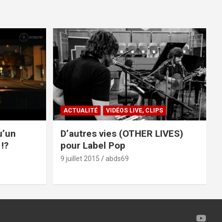
ACTUALITÉ
VIDÉOS LIVE, CLIPS
u’un
D’autres vies (OTHER LIVES)
!?
pour Label Pop
9 juillet 2015
abds69