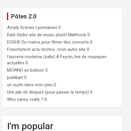
Pôtes 2.0
Amply
Scènes Lyonnaises 0
Dark Globe
site de music plutôt Mathrock 0
EOSHD
Du matos pour filmer des concerts 0
Frenchytech
actu techno…mon autre site 0
l'epicerie moderne (salle)
A Feyzin, live de musiques
actuelles 0
MOWNO ex bokson
0
publikart
0
un sushi dans mon pieu
0
Une pile de disques (pour passer le temps)
0
Who cares, really ?
0
I'm popular