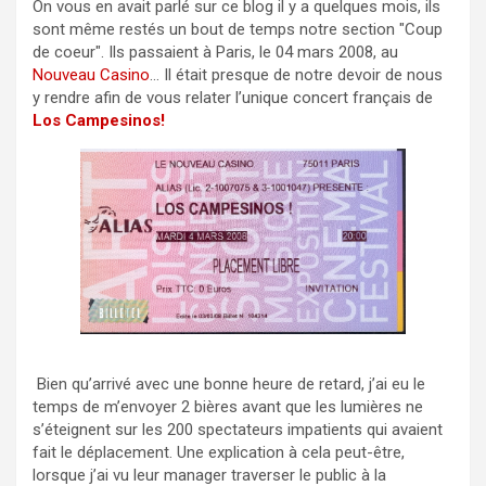
On vous en avait parlé sur ce blog il y a quelques mois, ils
sont même restés un bout de temps notre section "Coup
de coeur". Ils passaient à Paris, le 04 mars 2008, au
Nouveau Casino
… Il était presque de notre devoir de nous
y rendre afin de vous relater l’unique concert français de
Los Campesinos!
Bien qu’arrivé avec une bonne heure de retard, j’ai eu le
temps de m’envoyer 2 bières avant que les lumières ne
s’éteignent sur les 200 spectateurs impatients qui avaient
fait le déplacement. Une explication à cela peut-être,
lorsque j’ai vu leur manager traverser le public à la