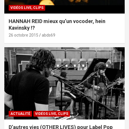
VIDÉOS LIVE, CLIPS
HANNAH REID mieux qu’un vocoder, hein
Kavinsky !?
26 octobre 2015
abds69
ACTUALITÉ
VIDÉOS LIVE, CLIPS
D’autres vies (OTHER LIVES) pour Label Pop