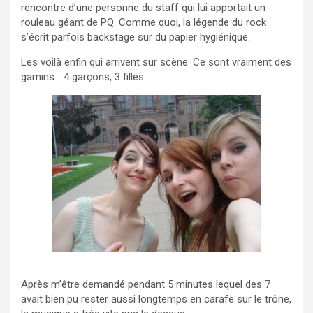
rencontre d’une personne du staff qui lui apportait un
rouleau géant de PQ. Comme quoi, la légende du rock
s’écrit parfois backstage sur du papier hygiénique.
Les voilà enfin qui arrivent sur scène. Ce sont vraiment des
gamins… 4 garçons, 3 filles.
Après m’être demandé pendant 5 minutes lequel des 7
avait bien pu rester aussi longtemps en carafe sur le trône,