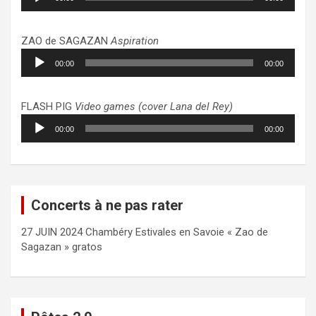
audio
ZAO de SAGAZAN
Aspiration
Lecteur
00:00
00:00
audio
FLASH PIG
Video games (cover Lana del Rey)
Lecteur
00:00
00:00
audio
Concerts à ne pas rater
27 JUIN 2024 Chambéry Estivales en Savoie « Zao de
Sagazan » gratos