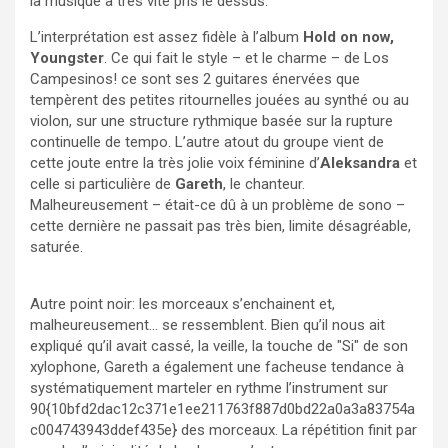
la musique a très vite pris le dessus.
L’interprétation est assez fidèle à l’album
Hold on now,
Youngster
. Ce qui fait le style – et le charme – de Los
Campesinos! ce sont ses 2 guitares énervées que
tempèrent des petites ritournelles jouées au synthé ou au
violon, sur une structure rythmique basée sur la rupture
continuelle de tempo. L’autre atout du groupe vient de
cette joute entre la très jolie voix féminine d’
Aleksandra
et
celle si particulière de
Gareth
, le chanteur.
Malheureusement – était-ce dû à un problème de sono –
cette dernière ne passait pas très bien, limite désagréable,
saturée.
Autre point noir: les morceaux s’enchainent et,
malheureusement… se ressemblent. Bien qu’il nous ait
expliqué qu’il avait cassé, la veille, la touche de "Si" de son
xylophone, Gareth a également une facheuse tendance à
systématiquement marteler en rythme l’instrument sur
90{10bfd2dac12c371e1ee211763f887d0bd22a0a3a83754a
c004743943ddef435e} des morceaux. La répétition finit par