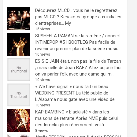
Découvrez MLCD… vous ne le regretterez
pas
MLCD ? Kesako ce groupe aux initiales
d’entreprises… My...
15 views
SUSHEELA RAMAN se la ramène / concert
INTIMEPOP #51 BOOTLEG
Pas facile de
revenir au premier plan de la scène music...
10 views
ES SIE JAIN était, non pas la fille de Tarzan
, mais celle de Joan BAEZ
Allez aujourd'hui
on va parler folk avec une dame qui m...
10 views
« We have signal » nous fait un beau
WEDDING PRESENT
La télé public de
L'Alabama nous gate avec une vidéo de...
10 views
KAP BAMBINO « blacklisté » dans les
maisons de retraite
Après NME puis celui
des Inrocks plus récemment, voilà...
8 views