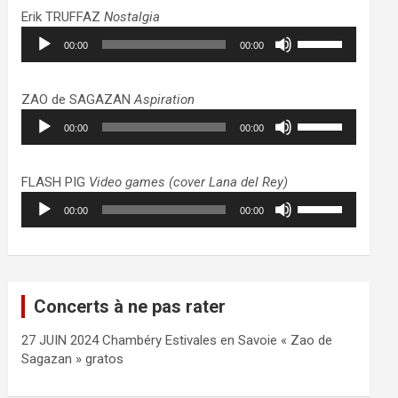
haut/bas
Erik TRUFFAZ
Nostalgia
pour
Lecteur
Utilisez
augmenter
00:00
00:00
audio
les
ou
flèches
diminuer
haut/bas
ZAO de SAGAZAN
Aspiration
le
pour
Lecteur
Utilisez
volume.
augmenter
00:00
00:00
audio
les
ou
flèches
diminuer
haut/bas
FLASH PIG
Video games (cover Lana del Rey)
le
pour
Lecteur
Utilisez
volume.
augmenter
00:00
00:00
audio
les
ou
flèches
diminuer
haut/bas
le
pour
volume.
augmenter
Concerts à ne pas rater
ou
diminuer
27 JUIN 2024 Chambéry Estivales en Savoie « Zao de
le
Sagazan » gratos
volume.