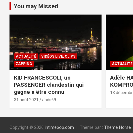
You may Missed
ACTUALITÉ
VIDÉOS LIVE, CLIPS
ZAPPING
ACTUALITÉ
KID FRANCESCOLI, un
Adèle HA
PASSENGER clandestin qui
KOMPR
gagne à être connu
13 décembr
31 août 2021
abds69
Copyright © 2026
intimepop.com
Thème par :
Theme Horse