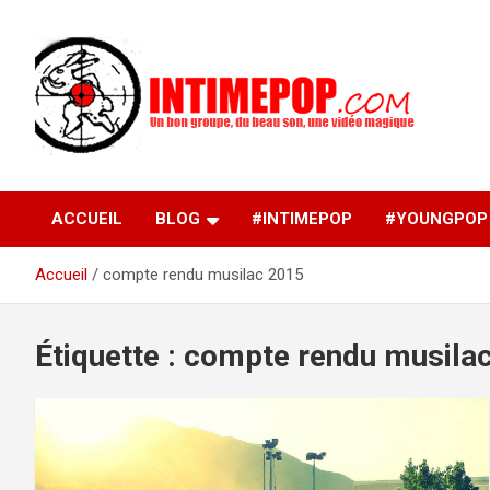
Aller
au
contenu
Un blog avec des sessions live filmées de concerts de
intimepop.com
musiques actuelles pop rock, post-rock, indé sur Lyon. rock po
concert lyon
ACCUEIL
BLOG
#INTIMEPOP
#YOUNGPOP
Accueil
compte rendu musilac 2015
Étiquette :
compte rendu musila