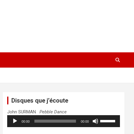
Disques que j’écoute
John SURMAN
Pebble Dance
Lecteur
Utilisez
00:00
00:00
audio
les
flèches