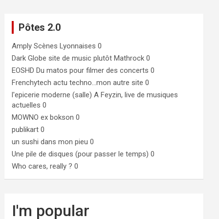
Pôtes 2.0
Amply
Scènes Lyonnaises 0
Dark Globe
site de music plutôt Mathrock 0
EOSHD
Du matos pour filmer des concerts 0
Frenchytech
actu techno…mon autre site 0
l'epicerie moderne (salle)
A Feyzin, live de musiques
actuelles 0
MOWNO ex bokson
0
publikart
0
un sushi dans mon pieu
0
Une pile de disques (pour passer le temps)
0
Who cares, really ?
0
I'm popular