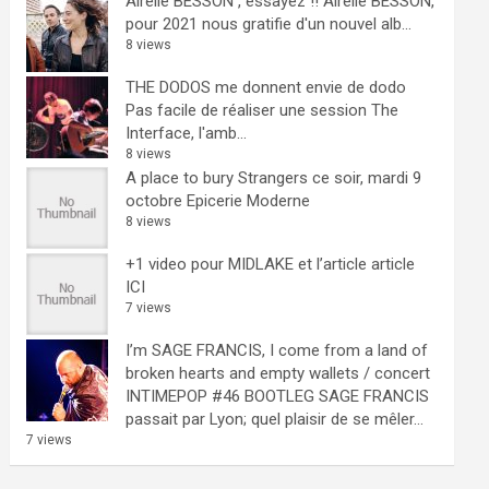
Airelle BESSON , essayez !!
Airelle BESSON,
pour 2021 nous gratifie d'un nouvel alb...
8 views
THE DODOS me donnent envie de dodo
Pas facile de réaliser une session The
Interface, l'amb...
8 views
A place to bury Strangers ce soir, mardi 9
octobre Epicerie Moderne
8 views
+1 video pour MIDLAKE et l’article
article
ICI
7 views
I’m SAGE FRANCIS, I come from a land of
broken hearts and empty wallets / concert
INTIMEPOP #46 BOOTLEG
SAGE FRANCIS
passait par Lyon; quel plaisir de se mêler...
7 views