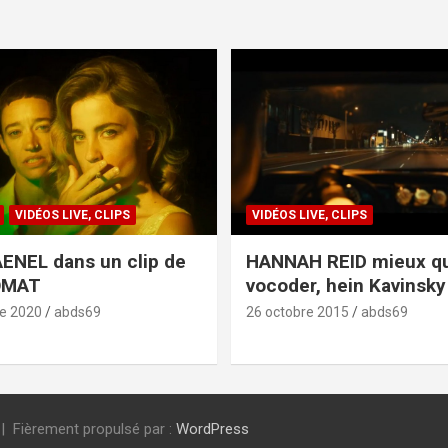
VIDÉOS LIVE, CLIPS
VIDÉOS LIVE, CLIPS
ENEL dans un clip de
HANNAH REID mieux q
OMAT
vocoder, hein Kavinsky 
e 2020
abds69
26 octobre 2015
abds69
Fièrement propulsé par :
WordPress