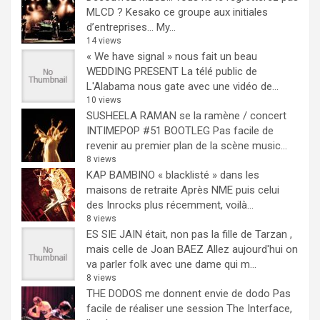
MLCD ? Kesako ce groupe aux initiales
d’entreprises… My...
14 views
« We have signal » nous fait un beau
WEDDING PRESENT
La télé public de
L'Alabama nous gate avec une vidéo de...
10 views
SUSHEELA RAMAN se la ramène / concert
INTIMEPOP #51 BOOTLEG
Pas facile de
revenir au premier plan de la scène music...
8 views
KAP BAMBINO « blacklisté » dans les
maisons de retraite
Après NME puis celui
des Inrocks plus récemment, voilà...
8 views
ES SIE JAIN était, non pas la fille de Tarzan ,
mais celle de Joan BAEZ
Allez aujourd'hui on
va parler folk avec une dame qui m...
8 views
THE DODOS me donnent envie de dodo
Pas
facile de réaliser une session The Interface,