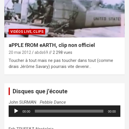
VIDÉOS LIVE, CLIPS
aPPLE fROM eARTH, clip non officiel
20 mai 2012
abds69
// 2 298 vues
Toucher à tout mais ne pas toucher dans tout (comme
dirais Jérôme Savary) pourrais vite devenir…
Disques que j’écoute
John SURMAN
Pebble Dance
Lecteur
00:00
00:00
audio
Erik TRUFFAZ
Nostalgia