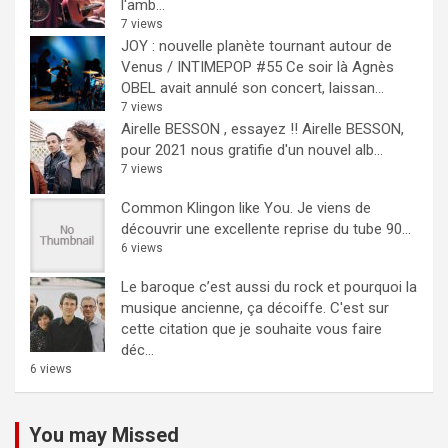
l'amb...
7 views
JOY : nouvelle planète tournant autour de
Venus / INTIMEPOP #55
Ce soir là Agnès
OBEL avait annulé son concert, laissan...
7 views
Airelle BESSON , essayez !!
Airelle BESSON,
pour 2021 nous gratifie d'un nouvel alb...
7 views
Common Klingon like You.
Je viens de
découvrir une excellente reprise du tube 90...
6 views
Le baroque c’est aussi du rock et pourquoi la
musique ancienne, ça décoiffe.
C'est sur
cette citation que je souhaite vous faire
déc...
6 views
You may Missed