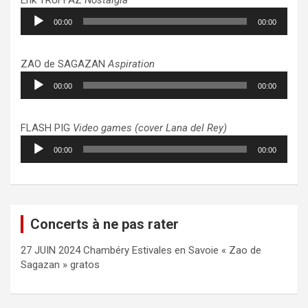
Lecteur
00:00
00:00
audio
ZAO de SAGAZAN
Aspiration
Lecteur
00:00
00:00
audio
FLASH PIG
Video games (cover Lana del Rey)
Lecteur
00:00
00:00
audio
Concerts à ne pas rater
27 JUIN 2024 Chambéry Estivales en Savoie « Zao de
Sagazan » gratos