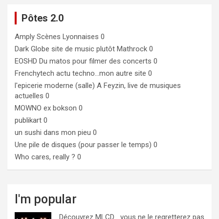
Pôtes 2.0
Amply
Scènes Lyonnaises 0
Dark Globe
site de music plutôt Mathrock 0
EOSHD
Du matos pour filmer des concerts 0
Frenchytech
actu techno…mon autre site 0
l'epicerie moderne (salle)
A Feyzin, live de musiques
actuelles 0
MOWNO ex bokson
0
publikart
0
un sushi dans mon pieu
0
Une pile de disques (pour passer le temps)
0
Who cares, really ?
0
I'm popular
Découvrez MLCD… vous ne le regretterez pas