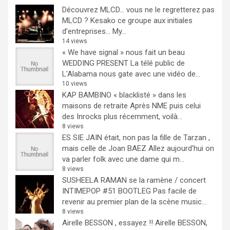
Découvrez MLCD… vous ne le regretterez pas
MLCD ? Kesako ce groupe aux initiales
d’entreprises… My...
14 views
« We have signal » nous fait un beau
WEDDING PRESENT
La télé public de
L'Alabama nous gate avec une vidéo de...
10 views
KAP BAMBINO « blacklisté » dans les
maisons de retraite
Après NME puis celui
des Inrocks plus récemment, voilà...
8 views
ES SIE JAIN était, non pas la fille de Tarzan ,
mais celle de Joan BAEZ
Allez aujourd'hui on
va parler folk avec une dame qui m...
8 views
SUSHEELA RAMAN se la ramène / concert
INTIMEPOP #51 BOOTLEG
Pas facile de
revenir au premier plan de la scène music...
8 views
Airelle BESSON , essayez !!
Airelle BESSON,