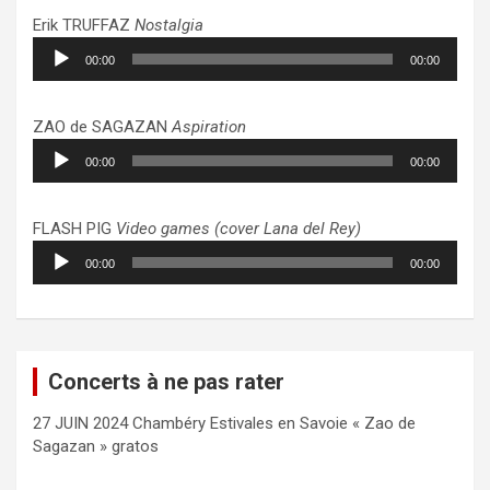
Erik TRUFFAZ
Nostalgia
Lecteur
00:00
00:00
audio
ZAO de SAGAZAN
Aspiration
Lecteur
00:00
00:00
audio
FLASH PIG
Video games (cover Lana del Rey)
Lecteur
00:00
00:00
audio
Concerts à ne pas rater
27 JUIN 2024 Chambéry Estivales en Savoie « Zao de
Sagazan » gratos