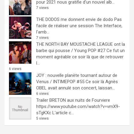
pour 2021 nous gratifie d'un nouvel alb...
7 views
THE DODOS me donnent envie de dodo
Pas
facile de réaliser une session The Interface,
l'amb...
7 views
THE NORTH BAY MOUSTACHE LEAGUE ont la
barbe qui pousse / Young POP #27
Ce fut un
moment agréable ce soir là que de retrouver
l...
6 views
JOY : nouvelle planète tournant autour de
Venus / INTIMEPOP #55
Ce soir là Agnès
OBEL avait annulé son concert, laissan...
6 views
Trailer BRETON aux nuits de Fourviere
https://www.youtube.com/watch?v=vmX9-
sTgKXc L'article c...
5 views