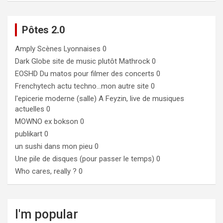
Pôtes 2.0
Amply
Scènes Lyonnaises 0
Dark Globe
site de music plutôt Mathrock 0
EOSHD
Du matos pour filmer des concerts 0
Frenchytech
actu techno…mon autre site 0
l'epicerie moderne (salle)
A Feyzin, live de musiques
actuelles 0
MOWNO ex bokson
0
publikart
0
un sushi dans mon pieu
0
Une pile de disques (pour passer le temps)
0
Who cares, really ?
0
I'm popular