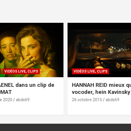
VIDÉOS LIVE, CLIPS
VIDÉOS LIVE, CLIPS
ENEL dans un clip de
HANNAH REID mieux q
OMAT
vocoder, hein Kavinsky 
e 2020
abds69
26 octobre 2015
abds69