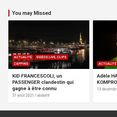
You may Missed
ACTUALITÉ
VIDÉOS LIVE, CLIPS
ZAPPING
ACTUALITÉ
KID FRANCESCOLI, un
Adèle HA
PASSENGER clandestin qui
KOMPR
gagne à être connu
13 décembr
31 août 2021
abds69