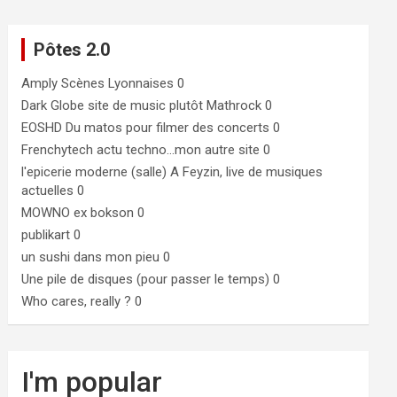
Pôtes 2.0
Amply
Scènes Lyonnaises 0
Dark Globe
site de music plutôt Mathrock 0
EOSHD
Du matos pour filmer des concerts 0
Frenchytech
actu techno…mon autre site 0
l'epicerie moderne (salle)
A Feyzin, live de musiques
actuelles 0
MOWNO ex bokson
0
publikart
0
un sushi dans mon pieu
0
Une pile de disques (pour passer le temps)
0
Who cares, really ?
0
I'm popular