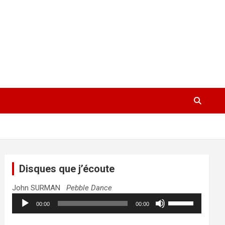
Disques que j’écoute
John SURMAN
Pebble Dance
Lecteur
Utilisez
00:00
00:00
audio
les
flèches