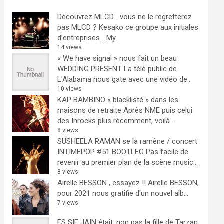
Découvrez MLCD… vous ne le regretterez
pas
MLCD ? Kesako ce groupe aux initiales
d’entreprises… My...
14 views
« We have signal » nous fait un beau
WEDDING PRESENT
La télé public de
L'Alabama nous gate avec une vidéo de...
10 views
KAP BAMBINO « blacklisté » dans les
maisons de retraite
Après NME puis celui
des Inrocks plus récemment, voilà...
8 views
SUSHEELA RAMAN se la ramène / concert
INTIMEPOP #51 BOOTLEG
Pas facile de
revenir au premier plan de la scène music...
8 views
Airelle BESSON , essayez !!
Airelle BESSON,
pour 2021 nous gratifie d'un nouvel alb...
7 views
ES SIE JAIN était, non pas la fille de Tarzan