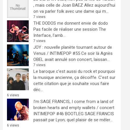
, mais celle de Joan BAEZ
Allez aujourd'hui
on va parler folk avec une dame qui m...
7 views
THE DODOS me donnent envie de dodo
Pas facile de réaliser une session The
Interface, l'amb...
7 views
JOY : nouvelle planète tournant autour de
Venus / INTIMEPOP #55
Ce soir là Agnès
OBEL avait annulé son concert, laissan...
7 views
Le baroque c’est aussi du rock et pourquoi
la musique ancienne, ça décoiffe.
C'est sur
cette citation que je souhaite vous faire
déc...
6 views
I’m SAGE FRANCIS, I come from a land of
broken hearts and empty wallets / concert
INTIMEPOP #46 BOOTLEG
SAGE FRANCIS
passait par Lyon; quel plaisir de se mêler...
6 views