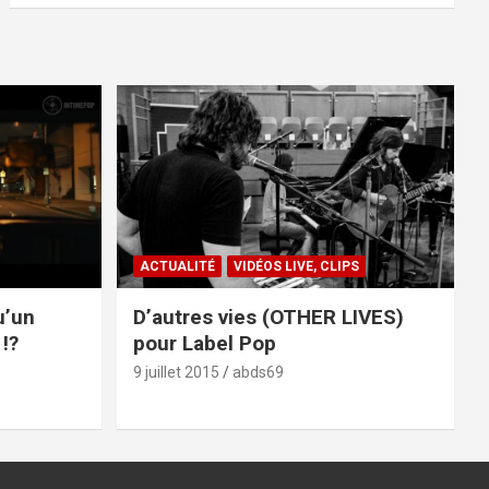
ACTUALITÉ
VIDÉOS LIVE, CLIPS
u’un
D’autres vies (OTHER LIVES)
!?
pour Label Pop
9 juillet 2015
abds69