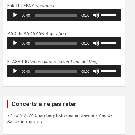
haut/bas
Erik TRUFFAZ
Nostalgia
pour
Lecteur
Utilisez
augmenter
00:00
00:00
audio
les
ou
flèches
diminuer
haut/bas
ZAO de SAGAZAN
Aspiration
le
pour
Lecteur
Utilisez
volume.
augmenter
00:00
00:00
audio
les
ou
flèches
diminuer
haut/bas
FLASH PIG
Video games (cover Lana del Rey)
le
pour
Lecteur
Utilisez
volume.
augmenter
00:00
00:00
audio
les
ou
flèches
diminuer
haut/bas
le
pour
volume.
augmenter
Concerts à ne pas rater
ou
diminuer
27 JUIN 2024 Chambéry Estivales en Savoie « Zao de
le
Sagazan » gratos
volume.