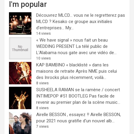
I'm popular
Découvrez MLCD… vous ne le regretterez pas
MLCD ? Kesako ce groupe aux initiales
d’entreprises… My...
14 views
« We have signal » nous fait un beau
WEDDING PRESENT
La télé public de
L'Alabama nous gate avec une vidéo de...
10 views
KAP BAMBINO « blacklisté » dans les
maisons de retraite
Après NME puis celui
des Inrocks plus récemment, voilà...
8 views
SUSHEELA RAMAN se la ramène / concert
INTIMEPOP #51 BOOTLEG
Pas facile de
revenir au premier plan de la scène music...
8 views
Airelle BESSON , essayez !!
Airelle BESSON,
pour 2021 nous gratifie d'un nouvel alb...
7 views