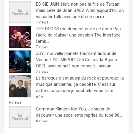
ES SIE JAIN était, non pas la fille de Tarzan ,
mais celle de Joan BAEZ
Allez aujourd'hui on
va parler folk avec une dame qui m...
7 views
THE DODOS me donnent envie de dodo
Pas
facile de réaliser une session The Interface,
l'amb...
7 views
JOY : nouvelle planète tournant autour de
Venus / INTIMEPOP #55
Ce soir là Agnès
OBEL avait annulé son concert, laissan...
7 views
Le baroque c’est aussi du rock et pourquoi la
musique ancienne, ça décoiffe.
C'est sur
cette citation que je souhaite vous faire
déc...
6 views
Common Klingon like You.
Je viens de
découvrir une excellente reprise du tube 90...
6 views