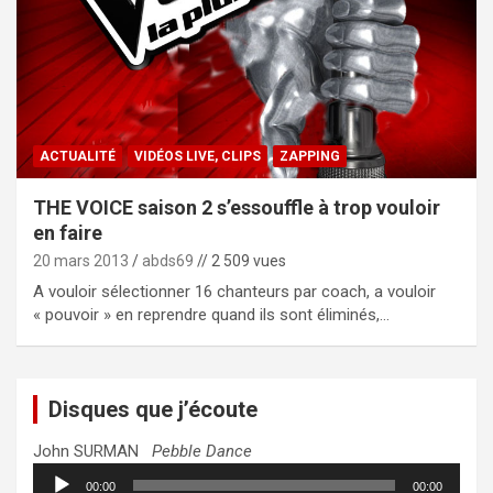
ACTUALITÉ
VIDÉOS LIVE, CLIPS
ZAPPING
THE VOICE saison 2 s’essouffle à trop vouloir
en faire
20 mars 2013
abds69
// 2 509 vues
A vouloir sélectionner 16 chanteurs par coach, a vouloir
« pouvoir » en reprendre quand ils sont éliminés,…
Disques que j’écoute
John SURMAN
Pebble Dance
Lecteur
00:00
00:00