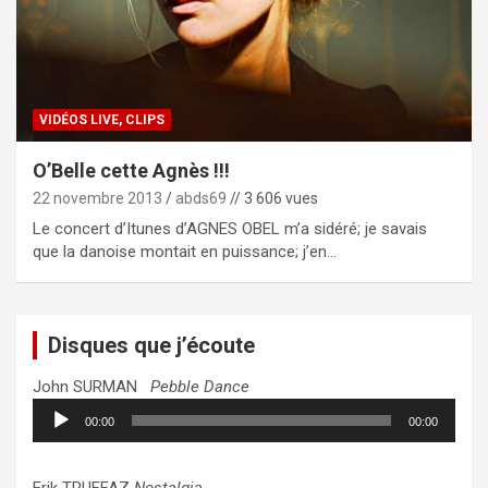
VIDÉOS LIVE, CLIPS
O’Belle cette Agnès !!!
22 novembre 2013
abds69
// 3 606 vues
Le concert d’Itunes d’AGNES OBEL m’a sidéré; je savais
que la danoise montait en puissance; j’en…
Disques que j’écoute
John SURMAN
Pebble Dance
Lecteur
00:00
00:00
audio
Erik TRUFFAZ
Nostalgia