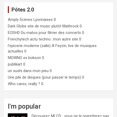
Pôtes 2.0
Amply
Scènes Lyonnaises 0
Dark Globe
site de music plutôt Mathrock 0
EOSHD
Du matos pour filmer des concerts 0
Frenchytech
actu techno…mon autre site 0
l'epicerie moderne (salle)
A Feyzin, live de musiques
actuelles 0
MOWNO ex bokson
0
publikart
0
un sushi dans mon pieu
0
Une pile de disques (pour passer le temps)
0
Who cares, really ?
0
I'm popular
Découvrez MLCD… vous ne le regretterez pas