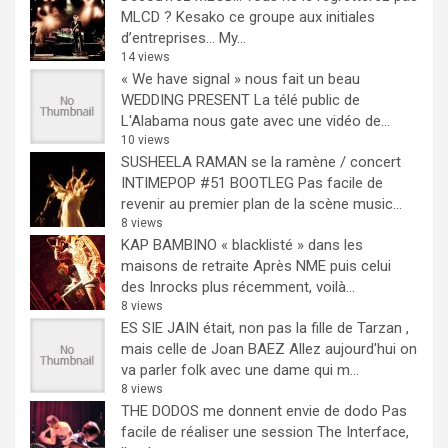
MLCD ? Kesako ce groupe aux initiales
d’entreprises… My...
14 views
« We have signal » nous fait un beau
WEDDING PRESENT
La télé public de
L'Alabama nous gate avec une vidéo de...
10 views
SUSHEELA RAMAN se la ramène / concert
INTIMEPOP #51 BOOTLEG
Pas facile de
revenir au premier plan de la scène music...
8 views
KAP BAMBINO « blacklisté » dans les
maisons de retraite
Après NME puis celui
des Inrocks plus récemment, voilà...
8 views
ES SIE JAIN était, non pas la fille de Tarzan ,
mais celle de Joan BAEZ
Allez aujourd'hui on
va parler folk avec une dame qui m...
8 views
THE DODOS me donnent envie de dodo
Pas
facile de réaliser une session The Interface,