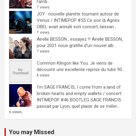
l'amb...
7 views
JOY : nouvelle planète tournant autour de
Venus / INTIMEPOP #55
Ce soir là Agnès
OBEL avait annulé son concert, laissan...
7 views
Airelle BESSON , essayez !!
Airelle BESSON,
pour 2021 nous gratifie d'un nouvel alb...
7 views
Common Klingon like You.
Je viens de
découvrir une excellente reprise du tube 90...
6 views
I’m SAGE FRANCIS, I come from a land of
broken hearts and empty wallets / concert
INTIMEPOP #46 BOOTLEG
SAGE FRANCIS
passait par Lyon; quel plaisir de se mêler...
6 views
You may Missed