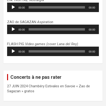
Lecteur
00:00
00:00
audio
ZAO de SAGAZAN
Aspiration
Lecteur
00:00
00:00
audio
FLASH PIG
Video games (cover Lana del Rey)
Lecteur
00:00
00:00
audio
Concerts à ne pas rater
27 JUIN 2024 Chambéry Estivales en Savoie « Zao de
Sagazan » gratos