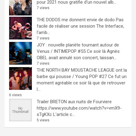
pour 2021 nous gratifie d'un nouvel alb...
7 views
THE DODOS me donnent envie de dodo
Pas
facile de réaliser une session The Interface,
l'amb...
7 views
JOY : nouvelle planète tournant autour de
Venus / INTIMEPOP #55
Ce soir là Agnès
OBEL avait annulé son concert, laissan...
7 views
THE NORTH BAY MOUSTACHE LEAGUE ont la
barbe qui pousse / Young POP #27
Ce fut un
moment agréable ce soir là que de retrouver
l...
6 views
Trailer BRETON aux nuits de Fourviere
https://www.youtube.com/watch?v=vmX9-
sTgKXc L'article c...
5 views