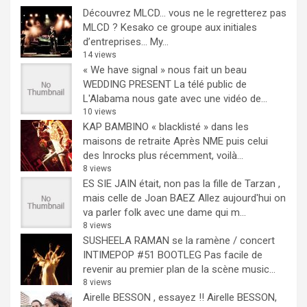
Découvrez MLCD… vous ne le regretterez pas
MLCD ? Kesako ce groupe aux initiales
d’entreprises… My...
14 views
« We have signal » nous fait un beau
WEDDING PRESENT
La télé public de
L'Alabama nous gate avec une vidéo de...
10 views
KAP BAMBINO « blacklisté » dans les
maisons de retraite
Après NME puis celui
des Inrocks plus récemment, voilà...
8 views
ES SIE JAIN était, non pas la fille de Tarzan ,
mais celle de Joan BAEZ
Allez aujourd'hui on
va parler folk avec une dame qui m...
8 views
SUSHEELA RAMAN se la ramène / concert
INTIMEPOP #51 BOOTLEG
Pas facile de
revenir au premier plan de la scène music...
8 views
Airelle BESSON , essayez !!
Airelle BESSON,