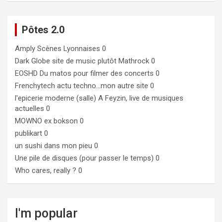
Pôtes 2.0
Amply
Scènes Lyonnaises 0
Dark Globe
site de music plutôt Mathrock 0
EOSHD
Du matos pour filmer des concerts 0
Frenchytech
actu techno…mon autre site 0
l'epicerie moderne (salle)
A Feyzin, live de musiques
actuelles 0
MOWNO ex bokson
0
publikart
0
un sushi dans mon pieu
0
Une pile de disques (pour passer le temps)
0
Who cares, really ?
0
I'm popular