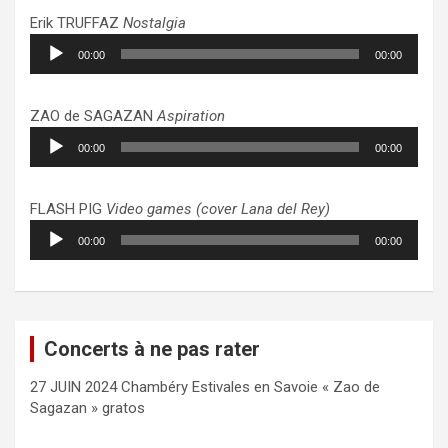
Erik TRUFFAZ
Nostalgia
Lecteur
00:00
00:00
audio
ZAO de SAGAZAN
Aspiration
Lecteur
00:00
00:00
audio
FLASH PIG
Video games (cover Lana del Rey)
Lecteur
00:00
00:00
audio
Concerts à ne pas rater
27 JUIN 2024 Chambéry Estivales en Savoie « Zao de
Sagazan » gratos