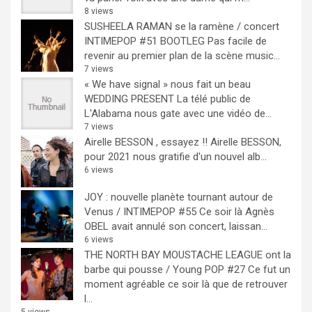
8 views
SUSHEELA RAMAN se la ramène / concert
INTIMEPOP #51 BOOTLEG
Pas facile de
revenir au premier plan de la scène music...
7 views
« We have signal » nous fait un beau
WEDDING PRESENT
La télé public de
L'Alabama nous gate avec une vidéo de...
7 views
Airelle BESSON , essayez !!
Airelle BESSON,
pour 2021 nous gratifie d'un nouvel alb...
6 views
JOY : nouvelle planète tournant autour de
Venus / INTIMEPOP #55
Ce soir là Agnès
OBEL avait annulé son concert, laissan...
6 views
THE NORTH BAY MOUSTACHE LEAGUE ont la
barbe qui pousse / Young POP #27
Ce fut un
moment agréable ce soir là que de retrouver
l...
5 views