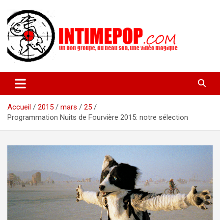
Aller
au
contenu
Un blog avec des sessions live filmées de concerts de musiques
intimepop.com
actuelles pop rock, post-rock, indé sur Lyon. rock pop concert
lyon
Accueil
2015
mars
25
Programmation Nuits de Fourvière 2015: notre sélection