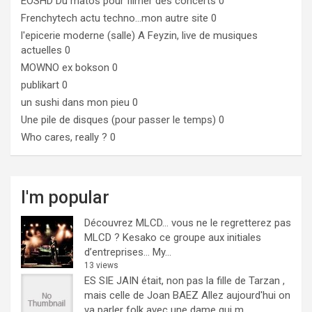
EOSHD
Du matos pour filmer des concerts 0
Frenchytech
actu techno…mon autre site 0
l'epicerie moderne (salle)
A Feyzin, live de musiques
actuelles 0
MOWNO ex bokson
0
publikart
0
un sushi dans mon pieu
0
Une pile de disques (pour passer le temps)
0
Who cares, really ?
0
I'm popular
Découvrez MLCD… vous ne le regretterez pas
MLCD ? Kesako ce groupe aux initiales
d’entreprises… My...
13 views
ES SIE JAIN était, non pas la fille de Tarzan ,
mais celle de Joan BAEZ
Allez aujourd'hui on
va parler folk avec une dame qui m...