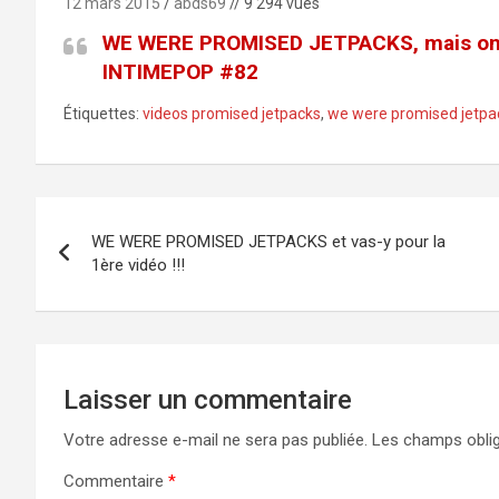
12 mars 2015
abds69
// 9 294 vues
WE WERE PROMISED JETPACKS, mais on a e
INTIMEPOP #82
Étiquettes:
videos promised jetpacks
,
we were promised jetpa
Navigation
WE WERE PROMISED JETPACKS et vas-y pour la
de
1ère vidéo !!!
l’article
Laisser un commentaire
Votre adresse e-mail ne sera pas publiée.
Les champs oblig
Commentaire
*