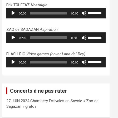
haut/bas
Erik TRUFFAZ
Nostalgia
pour
Lecteur
Utilisez
augmenter
00:00
00:00
audio
les
ou
flèches
diminuer
haut/bas
ZAO de SAGAZAN
Aspiration
le
pour
Lecteur
Utilisez
volume.
augmenter
00:00
00:00
audio
les
ou
flèches
diminuer
haut/bas
FLASH PIG
Video games (cover Lana del Rey)
le
pour
Lecteur
Utilisez
volume.
augmenter
00:00
00:00
audio
les
ou
flèches
diminuer
haut/bas
le
pour
volume.
augmenter
Concerts à ne pas rater
ou
diminuer
27 JUIN 2024 Chambéry Estivales en Savoie « Zao de
le
Sagazan » gratos
volume.