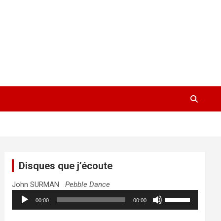
Disques que j’écoute
John SURMAN
Pebble Dance
Lecteur
Utilisez
00:00
00:00
audio
les
flèches