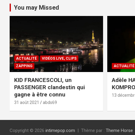
You may Missed
ACTUALITÉ
VIDÉOS LIVE, CLIPS
ZAPPING
ACTUALITÉ
KID FRANCESCOLI, un
Adèle HA
PASSENGER clandestin qui
KOMPR
gagne à être connu
13 décembr
31 août 2021
abds69
Copyright © 2026
intimepop.com
Thème par :
Theme Horse