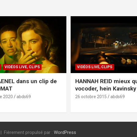
VIDÉOS LIVE, CLIPS
VIDÉOS LIVE, CLIPS
ENEL dans un clip de
HANNAH REID mieux q
OMAT
vocoder, hein Kavinsky 
e 2020
abds69
26 octobre 2015
abds69
Fièrement propulsé par :
WordPress