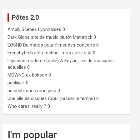
Pôtes 2.0
Amply
Scènes Lyonnaises 0
Dark Globe
site de music plutôt Mathrock 0
EOSHD
Du matos pour filmer des concerts 0
Frenchytech
actu techno…mon autre site 0
l'epicerie moderne (salle)
A Feyzin, live de musiques
actuelles 0
MOWNO ex bokson
0
publikart
0
un sushi dans mon pieu
0
Une pile de disques (pour passer le temps)
0
Who cares, really ?
0
I'm popular