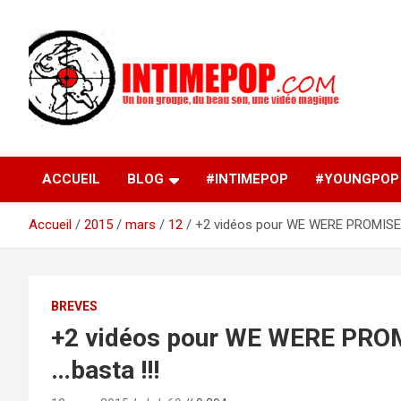
Aller
au
contenu
Un blog avec des sessions live filmées de concerts de
intimepop.com
musiques actuelles pop rock, post-rock, indé sur Lyon. rock po
concert lyon
ACCUEIL
BLOG
#INTIMEPOP
#YOUNGPOP
Accueil
2015
mars
12
+2 vidéos pour WE WERE PROMISED 
BREVES
+2 vidéos pour WE WERE PROM
…basta !!!