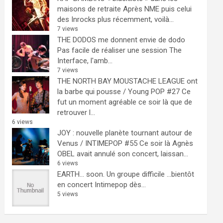
maisons de retraite
Après NME puis celui
des Inrocks plus récemment, voilà...
7 views
THE DODOS me donnent envie de dodo
Pas facile de réaliser une session The
Interface, l'amb...
7 views
THE NORTH BAY MOUSTACHE LEAGUE ont
la barbe qui pousse / Young POP #27
Ce
fut un moment agréable ce soir là que de
retrouver l...
6 views
JOY : nouvelle planète tournant autour de
Venus / INTIMEPOP #55
Ce soir là Agnès
OBEL avait annulé son concert, laissan...
6 views
EARTH… soon.
Un groupe difficile ...bientôt
en concert Intimepop dès...
5 views