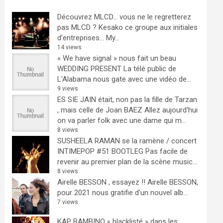
Découvrez MLCD… vous ne le regretterez
pas
MLCD ? Kesako ce groupe aux initiales
d’entreprises… My...
14 views
« We have signal » nous fait un beau
WEDDING PRESENT
La télé public de
L'Alabama nous gate avec une vidéo de...
9 views
ES SIE JAIN était, non pas la fille de Tarzan
, mais celle de Joan BAEZ
Allez aujourd'hui
on va parler folk avec une dame qui m...
8 views
SUSHEELA RAMAN se la ramène / concert
INTIMEPOP #51 BOOTLEG
Pas facile de
revenir au premier plan de la scène music...
8 views
Airelle BESSON , essayez !!
Airelle BESSON,
pour 2021 nous gratifie d'un nouvel alb...
7 views
KAP BAMBINO « blacklisté » dans les