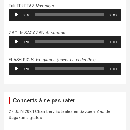
Erik TRUFFAZ
Nostalgia
Lecteur
00:00
00:00
audio
ZAO de SAGAZAN
Aspiration
Lecteur
00:00
00:00
audio
FLASH PIG
Video games (cover Lana del Rey)
Lecteur
00:00
00:00
audio
Concerts à ne pas rater
27 JUIN 2024 Chambéry Estivales en Savoie « Zao de
Sagazan » gratos