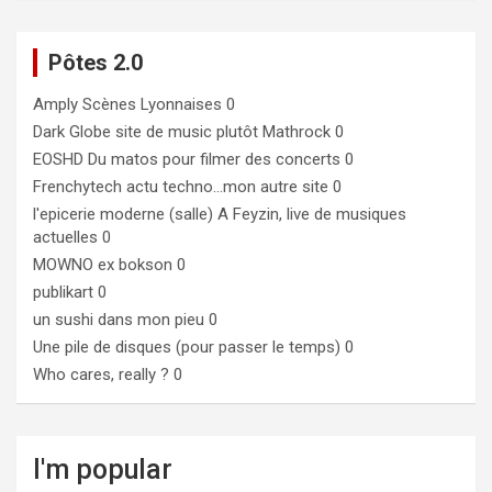
Pôtes 2.0
Amply
Scènes Lyonnaises 0
Dark Globe
site de music plutôt Mathrock 0
EOSHD
Du matos pour filmer des concerts 0
Frenchytech
actu techno…mon autre site 0
l'epicerie moderne (salle)
A Feyzin, live de musiques
actuelles 0
MOWNO ex bokson
0
publikart
0
un sushi dans mon pieu
0
Une pile de disques (pour passer le temps)
0
Who cares, really ?
0
I'm popular