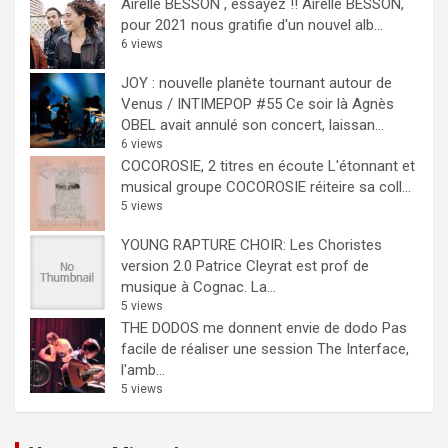
Airelle BESSON , essayez !!
Airelle BESSON,
pour 2021 nous gratifie d'un nouvel alb...
6 views
JOY : nouvelle planète tournant autour de
Venus / INTIMEPOP #55
Ce soir là Agnès
OBEL avait annulé son concert, laissan...
6 views
COCOROSIE, 2 titres en écoute
L'étonnant et
musical groupe COCOROSIE réiteire sa coll...
5 views
YOUNG RAPTURE CHOIR: Les Choristes
version 2.0
Patrice Cleyrat est prof de
musique à Cognac. La...
5 views
THE DODOS me donnent envie de dodo
Pas
facile de réaliser une session The Interface,
l'amb...
5 views