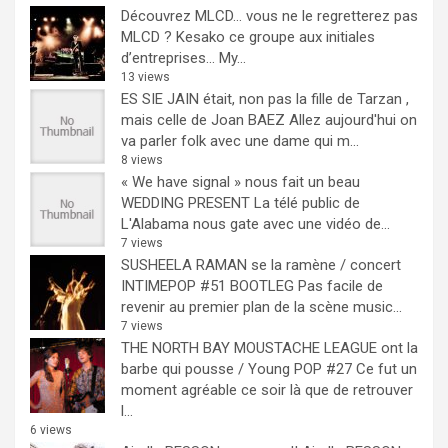
Découvrez MLCD… vous ne le regretterez pas
MLCD ? Kesako ce groupe aux initiales
d’entreprises… My...
13 views
ES SIE JAIN était, non pas la fille de Tarzan ,
mais celle de Joan BAEZ
Allez aujourd'hui on
va parler folk avec une dame qui m...
8 views
« We have signal » nous fait un beau
WEDDING PRESENT
La télé public de
L'Alabama nous gate avec une vidéo de...
7 views
SUSHEELA RAMAN se la ramène / concert
INTIMEPOP #51 BOOTLEG
Pas facile de
revenir au premier plan de la scène music...
7 views
THE NORTH BAY MOUSTACHE LEAGUE ont la
barbe qui pousse / Young POP #27
Ce fut un
moment agréable ce soir là que de retrouver
l...
6 views