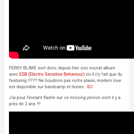
PERRY BLAKE sort donc depuis hier son nouvel album
avec
ESB (Electro Sensitive Behaviour)
où il n’y fait que du
featuring !!??? Ne boudons pas notre plaisir,
modern love
est disponible sur bandcamp et itunes :
ICI
J’ai pour l’instant flashé sur ce
missing person
sorti il y a
près de 2 ans !!!