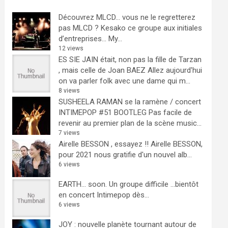
Découvrez MLCD… vous ne le regretterez
pas
MLCD ? Kesako ce groupe aux initiales
d’entreprises… My...
12 views
ES SIE JAIN était, non pas la fille de Tarzan
, mais celle de Joan BAEZ
Allez aujourd'hui
on va parler folk avec une dame qui m...
8 views
SUSHEELA RAMAN se la ramène / concert
INTIMEPOP #51 BOOTLEG
Pas facile de
revenir au premier plan de la scène music...
7 views
Airelle BESSON , essayez !!
Airelle BESSON,
pour 2021 nous gratifie d'un nouvel alb...
6 views
EARTH… soon.
Un groupe difficile ...bientôt
en concert Intimepop dès...
6 views
JOY : nouvelle planète tournant autour de