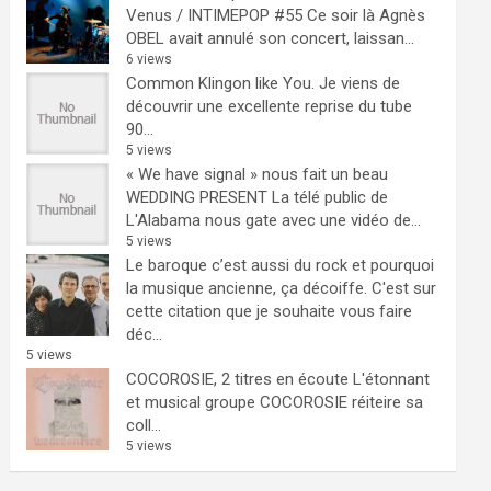
Venus / INTIMEPOP #55
Ce soir là Agnès
OBEL avait annulé son concert, laissan...
6 views
Common Klingon like You.
Je viens de
découvrir une excellente reprise du tube
90...
5 views
« We have signal » nous fait un beau
WEDDING PRESENT
La télé public de
L'Alabama nous gate avec une vidéo de...
5 views
Le baroque c’est aussi du rock et pourquoi
la musique ancienne, ça décoiffe.
C'est sur
cette citation que je souhaite vous faire
déc...
5 views
COCOROSIE, 2 titres en écoute
L'étonnant
et musical groupe COCOROSIE réiteire sa
coll...
5 views