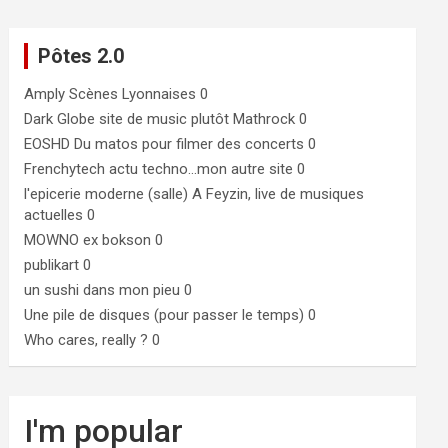
Pôtes 2.0
Amply
Scènes Lyonnaises 0
Dark Globe
site de music plutôt Mathrock 0
EOSHD
Du matos pour filmer des concerts 0
Frenchytech
actu techno…mon autre site 0
l'epicerie moderne (salle)
A Feyzin, live de musiques
actuelles 0
MOWNO ex bokson
0
publikart
0
un sushi dans mon pieu
0
Une pile de disques (pour passer le temps)
0
Who cares, really ?
0
I'm popular