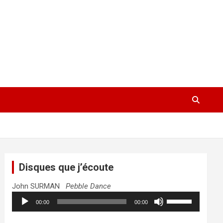
Disques que j’écoute
John SURMAN
Pebble Dance
Lecteur
Utilisez
00:00
00:00
audio
les
flèches