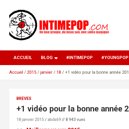
Aller
au
contenu
Un blog avec des sessions live filmées de concerts de
intimepop.com
musiques actuelles pop rock, post-rock, indé sur Lyon. rock po
concert lyon
ACCUEIL
BLOG
#INTIMEPOP
#YOUNGPOP
Accueil
2015
janvier
18
+1 vidéo pour la bonne année 20
BREVES
+1 vidéo pour la bonne année 
18 janvier 2015
abds69
// 8 943 vues