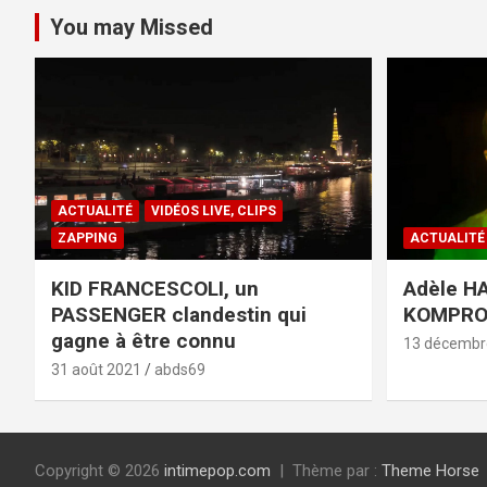
You may Missed
ACTUALITÉ
VIDÉOS LIVE, CLIPS
ZAPPING
ACTUALITÉ
KID FRANCESCOLI, un
Adèle HA
PASSENGER clandestin qui
KOMPR
gagne à être connu
13 décembr
31 août 2021
abds69
Copyright © 2026
intimepop.com
Thème par :
Theme Horse