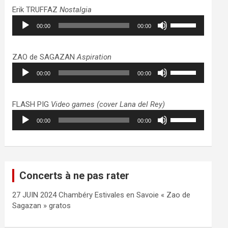
haut/bas
Erik TRUFFAZ
Nostalgia
pour
Lecteur
Utilisez
augmenter
00:00
00:00
audio
les
ou
flèches
diminuer
haut/bas
ZAO de SAGAZAN
Aspiration
le
pour
Lecteur
Utilisez
volume.
augmenter
00:00
00:00
audio
les
ou
flèches
diminuer
haut/bas
FLASH PIG
Video games (cover Lana del Rey)
le
pour
Lecteur
Utilisez
volume.
augmenter
00:00
00:00
audio
les
ou
flèches
diminuer
haut/bas
le
pour
volume.
augmenter
Concerts à ne pas rater
ou
diminuer
27 JUIN 2024 Chambéry Estivales en Savoie « Zao de
le
Sagazan » gratos
volume.