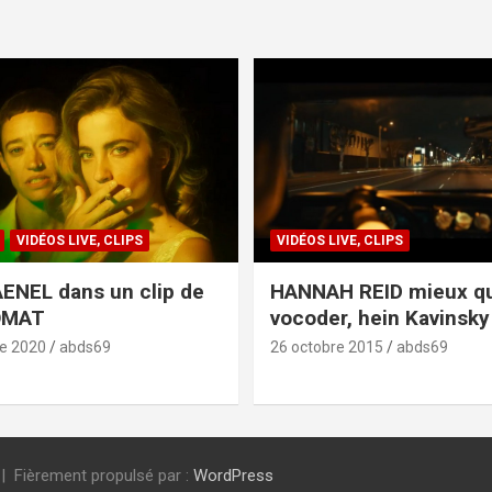
VIDÉOS LIVE, CLIPS
VIDÉOS LIVE, CLIPS
ENEL dans un clip de
HANNAH REID mieux q
OMAT
vocoder, hein Kavinsky 
e 2020
abds69
26 octobre 2015
abds69
Fièrement propulsé par :
WordPress