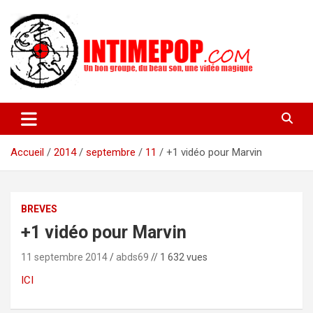
Aller
au
contenu
Un blog avec des sessions live filmées de concerts de musiques
intimepop.com
actuelles pop rock, post-rock, indé sur Lyon. rock pop concert
lyon
Accueil
2014
septembre
11
+1 vidéo pour Marvin
BREVES
+1 vidéo pour Marvin
11 septembre 2014
abds69
// 1 632 vues
ICI