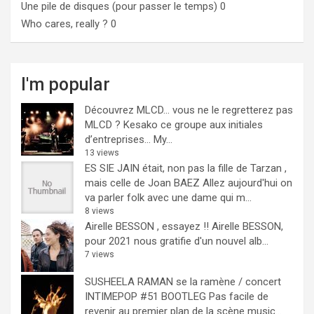
Une pile de disques (pour passer le temps)
0
Who cares, really ?
0
I'm popular
Découvrez MLCD… vous ne le regretterez pas
MLCD ? Kesako ce groupe aux initiales
d’entreprises… My...
13 views
ES SIE JAIN était, non pas la fille de Tarzan ,
mais celle de Joan BAEZ
Allez aujourd'hui on
va parler folk avec une dame qui m...
8 views
Airelle BESSON , essayez !!
Airelle BESSON,
pour 2021 nous gratifie d'un nouvel alb...
7 views
SUSHEELA RAMAN se la ramène / concert
INTIMEPOP #51 BOOTLEG
Pas facile de
revenir au premier plan de la scène music...