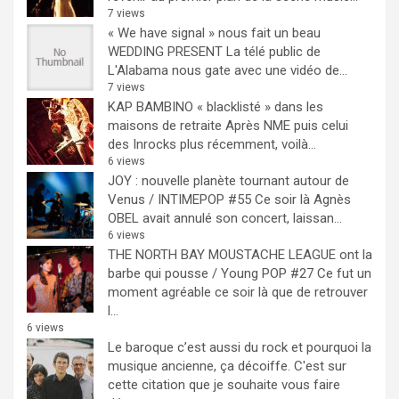
7 views
« We have signal » nous fait un beau
WEDDING PRESENT
La télé public de
L'Alabama nous gate avec une vidéo de...
7 views
KAP BAMBINO « blacklisté » dans les
maisons de retraite
Après NME puis celui
des Inrocks plus récemment, voilà...
6 views
JOY : nouvelle planète tournant autour de
Venus / INTIMEPOP #55
Ce soir là Agnès
OBEL avait annulé son concert, laissan...
6 views
THE NORTH BAY MOUSTACHE LEAGUE ont la
barbe qui pousse / Young POP #27
Ce fut un
moment agréable ce soir là que de retrouver
l...
6 views
Le baroque c’est aussi du rock et pourquoi la
musique ancienne, ça décoiffe.
C'est sur
cette citation que je souhaite vous faire