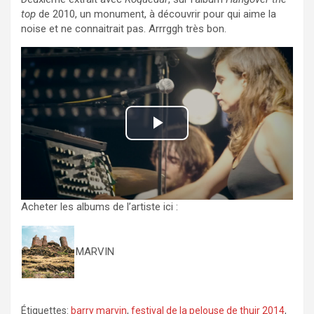
top
de 2010, un monument, à découvrir pour qui aime la
noise et ne connaitrait pas. Arrrggh très bon.
P
l
a
Acheter les albums de l’artiste ici :
y
MARVIN
V
i
Étiquettes:
barry marvin
,
festival de la pelouse de thuir 2014
,