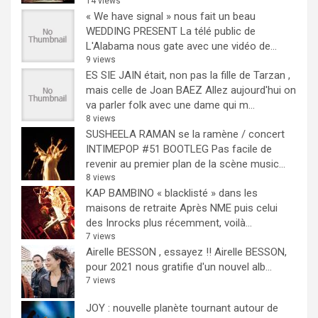
14 views
« We have signal » nous fait un beau
WEDDING PRESENT
La télé public de
L'Alabama nous gate avec une vidéo de...
9 views
ES SIE JAIN était, non pas la fille de Tarzan ,
mais celle de Joan BAEZ
Allez aujourd'hui on
va parler folk avec une dame qui m...
8 views
SUSHEELA RAMAN se la ramène / concert
INTIMEPOP #51 BOOTLEG
Pas facile de
revenir au premier plan de la scène music...
8 views
KAP BAMBINO « blacklisté » dans les
maisons de retraite
Après NME puis celui
des Inrocks plus récemment, voilà...
7 views
Airelle BESSON , essayez !!
Airelle BESSON,
pour 2021 nous gratifie d'un nouvel alb...
7 views
JOY : nouvelle planète tournant autour de