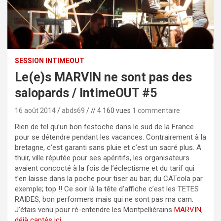
SESSION INTIMEOUT
Le(e)s MARVIN ne sont pas des
salopards / IntimeOUT #5
16 août 2014
abds69
// 4 160 vues
1 commentaire
Rien de tel qu’un bon festoche dans le sud de la France
pour se détendre pendant les vacances. Contrairement à la
bretagne, c’est garanti sans pluie et c’est un sacré plus. A
thuir, ville réputée pour ses apéritifs, les organisateurs
avaient concocté à la fois de l’éclectisme et du tarif qui
t’en laisse dans la poche pour tiser au bar; du CATcola par
exemple; top !! Ce soir là la tête d’affiche c’est les TETES
RAIDES, bon performers mais qui ne sont pas ma cam.
J’étais venu pour ré-entendre les Montpelliérains
MARVIN
,
déjà captés ici
.