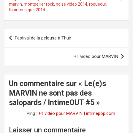
d
marvin
,
montpellier rock
,
noise video 2014
,
roquedur
,
thuir musique 2014
e
o
Navigation
Festival de la pelouse à Thuir
de
l’article
+1 vidéo pour MARVIN
Un commentaire sur «
Le(e)s
MARVIN ne sont pas des
salopards / IntimeOUT #5
»
Ping :
+1 vidéo pour MARVIN | intimepop.com
Laisser un commentaire