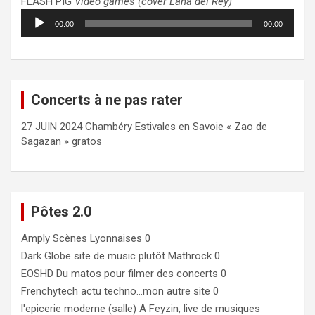
FLASH PIG
Video games (cover Lana del Rey)
Lecteur
00:00
00:00
audio
Concerts à ne pas rater
27 JUIN 2024 Chambéry Estivales en Savoie « Zao de
Sagazan » gratos
Pôtes 2.0
Amply
Scènes Lyonnaises 0
Dark Globe
site de music plutôt Mathrock 0
EOSHD
Du matos pour filmer des concerts 0
Frenchytech
actu techno…mon autre site 0
l'epicerie moderne (salle)
A Feyzin, live de musiques