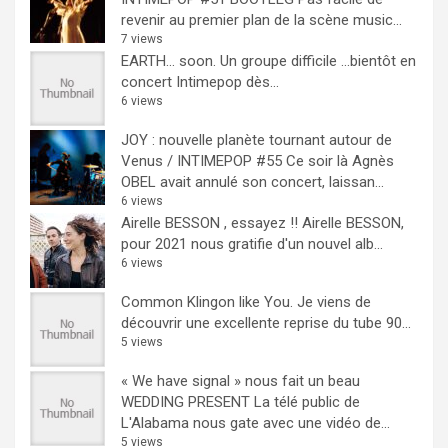
revenir au premier plan de la scène music...
7 views
EARTH… soon.
Un groupe difficile ...bientôt en
concert Intimepop dès...
6 views
JOY : nouvelle planète tournant autour de
Venus / INTIMEPOP #55
Ce soir là Agnès
OBEL avait annulé son concert, laissan...
6 views
Airelle BESSON , essayez !!
Airelle BESSON,
pour 2021 nous gratifie d'un nouvel alb...
6 views
Common Klingon like You.
Je viens de
découvrir une excellente reprise du tube 90...
5 views
« We have signal » nous fait un beau
WEDDING PRESENT
La télé public de
L'Alabama nous gate avec une vidéo de...
5 views