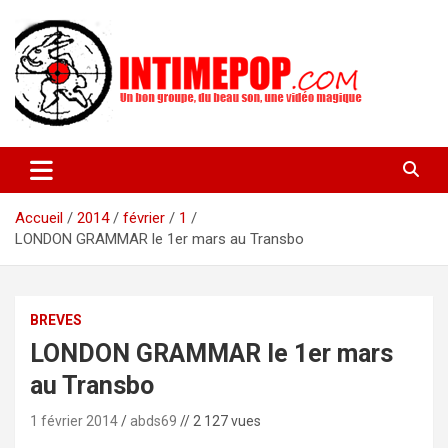
Aller
au
contenu
Un blog avec des sessions live filmées de concerts de musiques
intimepop.com
actuelles pop rock, post-rock, indé sur Lyon. rock pop concert
lyon
Accueil
2014
février
1
LONDON GRAMMAR le 1er mars au Transbo
BREVES
LONDON GRAMMAR le 1er mars
au Transbo
1 février 2014
abds69
// 2 127 vues