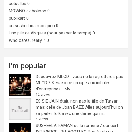
actuelles 0
MOWNO ex bokson
0
publikart
0
un sushi dans mon pieu
0
Une pile de disques (pour passer le temps)
0
Who cares, really ?
0
I'm popular
Découvrez MLCD… vous ne le regretterez pas
MLCD ? Kesako ce groupe aux initiales
d’entreprises… My...
12 views
ES SIE JAIN était, non pas la fille de Tarzan ,
mais celle de Joan BAEZ
Allez aujourd'hui on
va parler folk avec une dame qui m...
8 views
SUSHEELA RAMAN se la ramène / concert
INTIMEPOP #51 BOOTLEG
Pas facile de