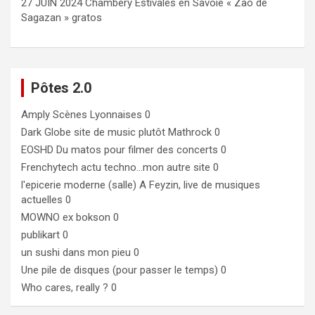
27 JUIN 2024 Chambéry Estivales en Savoie « Zao de
Sagazan » gratos
Pôtes 2.0
Amply
Scènes Lyonnaises 0
Dark Globe
site de music plutôt Mathrock 0
EOSHD
Du matos pour filmer des concerts 0
Frenchytech
actu techno…mon autre site 0
l'epicerie moderne (salle)
A Feyzin, live de musiques
actuelles 0
MOWNO ex bokson
0
publikart
0
un sushi dans mon pieu
0
Une pile de disques (pour passer le temps)
0
Who cares, really ?
0