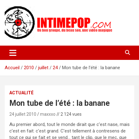
Aller
au
contenu
Un blog avec des sessions live filmées de concerts de musiques
intimepop.com
actuelles pop rock, post-rock, indé sur Lyon. rock pop concert
lyon
Accueil
2010
juillet
24
Mon tube de l’été : la banane
ACTUALITÉ
Mon tube de l’été : la banane
24 juillet 2010
maxxxo
// 2 124 vues
Au premier abord, tout le monde dirait que c’est nase, mais
c’est en fait: c’est grand. C’est tellement à contresens de
tout ce qui se fait et se vend… tant le clip, que le mec, que