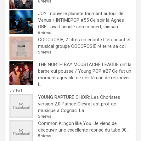
6 views
JOY : nouvelle planète tournant autour de
Venus / INTIMEPOP #55
Ce soir là Agnès
OBEL avait annulé son concert, laissan...
6 views
COCOROSIE, 2 titres en écoute
L'étonnant et
musical groupe COCOROSIE réiteire sa coll...
5 views
THE NORTH BAY MOUSTACHE LEAGUE ont la
barbe qui pousse / Young POP #27
Ce fut un
moment agréable ce soir là que de retrouver
l...
5 views
YOUNG RAPTURE CHOIR: Les Choristes
version 2.0
Patrice Cleyrat est prof de
musique à Cognac. La...
5 views
Common Klingon like You.
Je viens de
découvrir une excellente reprise du tube 90...
5 views