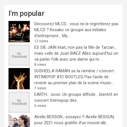
I'm popular
Découvrez MLCD… vous ne le regretterez pas
MLCD ? Kesako ce groupe aux initiales
d’entreprises… My...
12 views
ES SIE JAIN était, non pas la fille de Tarzan ,
mais celle de Joan BAEZ
Allez aujourd'hui on
va parler folk avec une dame qui m...
8 views
SUSHEELA RAMAN se la ramène / concert
INTIMEPOP #51 BOOTLEG
Pas facile de
revenir au premier plan de la scène music...
7 views
EARTH… soon.
Un groupe difficile ...bientôt en
concert Intimepop dès...
6 views
Airelle BESSON , essayez !!
Airelle BESSON,
pour 2021 nous gratifie d'un nouvel alb...