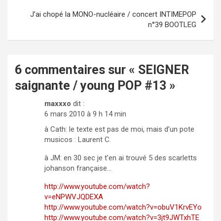
l’article
J’ai chopé la MONO-nucléaire / concert INTIMEPOP
n°39 BOOTLEG
6 commentaires sur «
SEIGNER
saignante / young POP #13
»
maxxxo
dit :
6 mars 2010 à 9 h 14 min
à Cath: le texte est pas de moi, mais d’un pote
musicos : Laurent C.
à JM: en 30 sec je t’en ai trouvé 5 des scarletts
johanson française…
http://www.youtube.com/watch?
v=eNPWVJQDEXA
http://www.youtube.com/watch?v=obuV1KrvEYo
http://www.youtube.com/watch?v=3jt9JWTxhTE