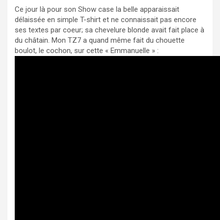
Ce jour là pour son Show case la belle apparaissait
délaissée en simple T-shirt et ne connaissait pas encore
ses textes par coeur; sa chevelure blonde avait fait place à
du châtain. Mon TZ7 a quand même fait du chouette
boulot, le cochon, sur cette « Emmanuelle » :