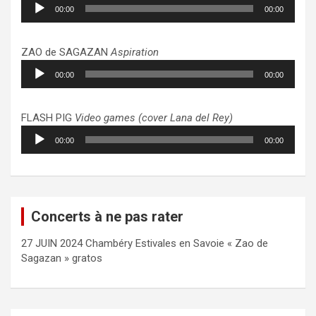
Lecteur
00:00
00:00
audio
ZAO de SAGAZAN
Aspiration
Lecteur
00:00
00:00
audio
FLASH PIG
Video games (cover Lana del Rey)
Lecteur
00:00
00:00
audio
Concerts à ne pas rater
27 JUIN 2024 Chambéry Estivales en Savoie « Zao de
Sagazan » gratos