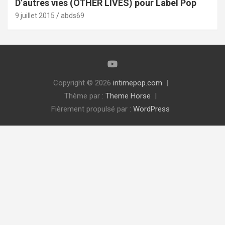
D’autres vies (OTHER LIVES) pour Label Pop
9 juillet 2015
abds69
Copyright © 2026
intimepop.com
Thème par :
Theme Horse
Fièrement propulsé par :
WordPress