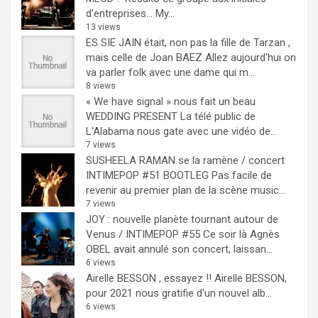
d’entreprises… My...
13 views
ES SIE JAIN était, non pas la fille de Tarzan ,
mais celle de Joan BAEZ
Allez aujourd'hui on
va parler folk avec une dame qui m...
8 views
« We have signal » nous fait un beau
WEDDING PRESENT
La télé public de
L'Alabama nous gate avec une vidéo de...
7 views
SUSHEELA RAMAN se la ramène / concert
INTIMEPOP #51 BOOTLEG
Pas facile de
revenir au premier plan de la scène music...
7 views
JOY : nouvelle planète tournant autour de
Venus / INTIMEPOP #55
Ce soir là Agnès
OBEL avait annulé son concert, laissan...
6 views
Airelle BESSON , essayez !!
Airelle BESSON,
pour 2021 nous gratifie d'un nouvel alb...
6 views