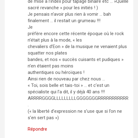
de mise à l’index pour tapage binaire etc … »Quelle
sacré revanche » pour les initiés ! )
Je pensais n’avoir plus rien à vomir … bah
finalement … il restait un grumeau !!!
Je
préfère encore cette récente époque où le rock
n’était plus à la mode, « les
chevaliers d’Eon » de la musique ne venaient plus
squatter nos plates
bandes, et nos « succès cuisants et pudiques »
n’en étaient pas moins
authentiques ou héroïques !
Ainsi rien de nouveau par chez nous …
« Toi, sois belle et tais-toi » … et c’est un
spécialiste qui l’a dit, il y déjà 40 ans !!!
ARRRRGGGGLLLLLLLLLGGGGGGGRRRRRRRRRRR
.
(« la liberté d’expression ne s’use que si l’on ne
s’en sert pas »)
Répondre