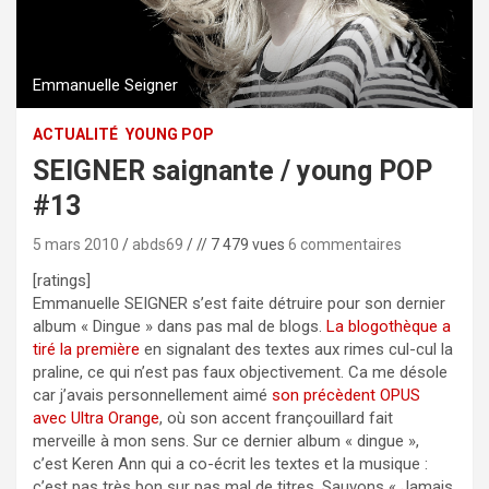
Emmanuelle Seigner
ACTUALITÉ
YOUNG POP
SEIGNER saignante / young POP
#13
5 mars 2010
abds69
// 7 479 vues
6 commentaires
[ratings]
Emmanuelle SEIGNER s’est faite détruire pour son dernier
album « Dingue » dans pas mal de blogs.
La blogothèque a
tiré la première
en signalant des textes aux rimes cul-cul la
praline, ce qui n’est pas faux objectivement. Ca me désole
car j’avais personnellement aimé
son précèdent OPUS
avec Ultra Orange
, où son accent françouillard fait
merveille à mon sens.
Sur ce dernier album « dingue »,
c’est Keren Ann qui a co-écrit les textes et la musique :
c’est pas très bon sur pas mal de titres. Sauvons « Jamais