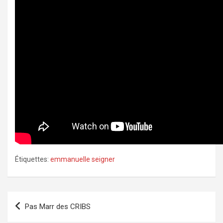
Étiquettes:
emmanuelle seigner
Navigation
Pas Marr des CRIBS
de