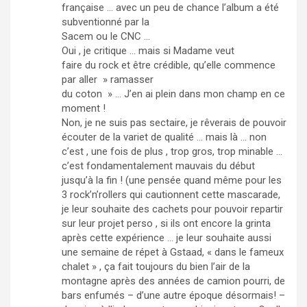
française … avec un peu de chance l’album a été
subventionné par la
Sacem ou le CNC …
Oui , je critique … mais si Madame veut
faire du rock et être crédible, qu’elle commence
par aller » ramasser
du coton » … J’en ai plein dans mon champ en ce
moment !
Non, je ne suis pas sectaire, je rêverais de pouvoir
écouter de la variet de qualité … mais là … non
c’est , une fois de plus , trop gros, trop minable …
c’est fondamentalement mauvais du début
jusqu’à la fin ! (une pensée quand même pour les
3 rock’n’rollers qui cautionnent cette mascarade,
je leur souhaite des cachets pour pouvoir repartir
sur leur projet perso , si ils ont encore la grinta
après cette expérience … je leur souhaite aussi
une semaine de répet à Gstaad, « dans le fameux
chalet » , ça fait toujours du bien l’air de la
montagne après des années de camion pourri, de
bars enfumés – d’une autre époque désormais! –