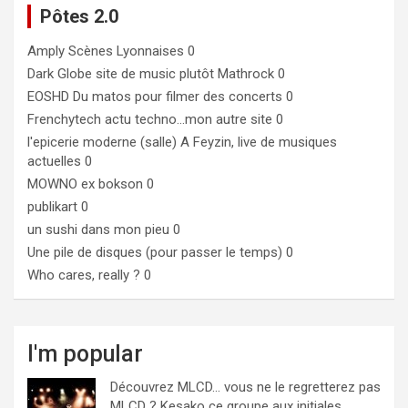
Pôtes 2.0
Amply
Scènes Lyonnaises 0
Dark Globe
site de music plutôt Mathrock 0
EOSHD
Du matos pour filmer des concerts 0
Frenchytech
actu techno…mon autre site 0
l'epicerie moderne (salle)
A Feyzin, live de musiques
actuelles 0
MOWNO ex bokson
0
publikart
0
un sushi dans mon pieu
0
Une pile de disques (pour passer le temps)
0
Who cares, really ?
0
I'm popular
Découvrez MLCD… vous ne le regretterez pas
MLCD ? Kesako ce groupe aux initiales