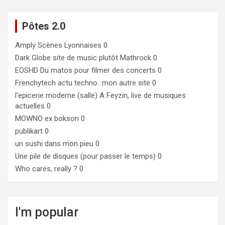
Pôtes 2.0
Amply
Scènes Lyonnaises 0
Dark Globe
site de music plutôt Mathrock 0
EOSHD
Du matos pour filmer des concerts 0
Frenchytech
actu techno…mon autre site 0
l'epicerie moderne (salle)
A Feyzin, live de musiques
actuelles 0
MOWNO ex bokson
0
publikart
0
un sushi dans mon pieu
0
Une pile de disques (pour passer le temps)
0
Who cares, really ?
0
I'm popular