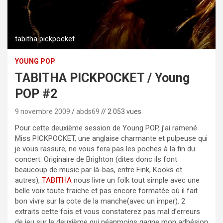
tabitha pickpocket
YOUNG POP
TABITHA PICKPOCKET / Young
POP #2
9 novembre 2009
abds69
// 2 053 vues
Pour cette deuxième session de Young POP, j’ai ramené
Miss PICKPOCKET, une anglaise charmante et pulpeuse qui
je vous rassure, ne vous fera pas les poches à la fin du
concert. Originaire de Brighton (dites donc ils font
beaucoup de music par là-bas, entre Fink, Kooks et
autres),
TABITHA
nous livre un folk tout simple avec une
belle voix toute fraiche et pas encore formatée où il fait
bon vivre sur la cote de la manche(avec un imper). 2
extraits cette fois et vous constaterez pas mal d’erreurs
de jeu sur le deuxième qui néanmoins gagne mon adhésion