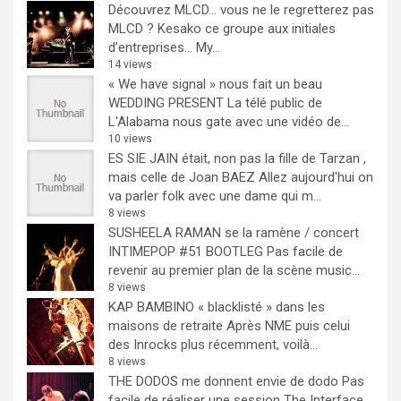
Découvrez MLCD… vous ne le regretterez pas
MLCD ? Kesako ce groupe aux initiales
d’entreprises… My...
14 views
« We have signal » nous fait un beau
WEDDING PRESENT
La télé public de
L'Alabama nous gate avec une vidéo de...
10 views
ES SIE JAIN était, non pas la fille de Tarzan ,
mais celle de Joan BAEZ
Allez aujourd'hui on
va parler folk avec une dame qui m...
8 views
SUSHEELA RAMAN se la ramène / concert
INTIMEPOP #51 BOOTLEG
Pas facile de
revenir au premier plan de la scène music...
8 views
KAP BAMBINO « blacklisté » dans les
maisons de retraite
Après NME puis celui
des Inrocks plus récemment, voilà...
8 views
THE DODOS me donnent envie de dodo
Pas
facile de réaliser une session The Interface,