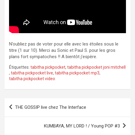
N’oubliez pas de voter pour elle avec les étoiles sous le
titre (1 sur 10). Merci au Sonic et Paul S. pour les gros
plans fort sympatoches !! A bientôt j’espère.
Étiquettes:
tabitha pickpocket
,
tabitha pickpocket joni mitchell
,
tabitha pickpocket live
,
tabitha pickpocket mp3
,
tabitha pickpocket video
Navigation
THE GOSSIP live chez The Interface
de
l’article
KUMBAYA, MY LORD ! / Young POP #3