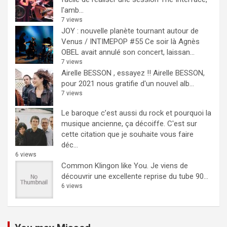
l'amb...
7 views
JOY : nouvelle planète tournant autour de
Venus / INTIMEPOP #55
Ce soir là Agnès
OBEL avait annulé son concert, laissan...
7 views
Airelle BESSON , essayez !!
Airelle BESSON,
pour 2021 nous gratifie d'un nouvel alb...
7 views
Le baroque c’est aussi du rock et pourquoi la
musique ancienne, ça décoiffe.
C'est sur
cette citation que je souhaite vous faire
déc...
6 views
Common Klingon like You.
Je viens de
découvrir une excellente reprise du tube 90...
6 views