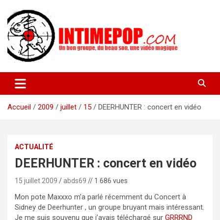
Aller
au
contenu
Un blog avec des sessions live filmées de concerts de musiques
intimepop.com
actuelles pop rock, post-rock, indé sur Lyon. rock pop concert
lyon
Accueil
2009
juillet
15
DEERHUNTER : concert en vidéo
ACTUALITÉ
DEERHUNTER : concert en vidéo
15 juillet 2009
abds69
// 1 686 vues
Mon pote Maxxxo m’a parlé récemment du Concert à
Sidney de Deerhunter , un groupe bruyant mais intéressant.
Je me suis souvenu que j’avais téléchargé sur
GRRRND