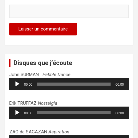
Disques que j’écoute
John SURMAN
Pebble Dance
Lecteur
00:00
00:00
audio
Erik TRUFFAZ
Nostalgia
Lecteur
00:00
00:00
audio
ZAO de SAGAZAN
Aspiration