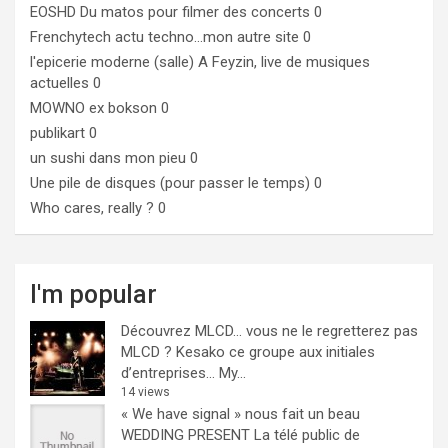
EOSHD
Du matos pour filmer des concerts 0
Frenchytech
actu techno…mon autre site 0
l'epicerie moderne (salle)
A Feyzin, live de musiques
actuelles 0
MOWNO ex bokson
0
publikart
0
un sushi dans mon pieu
0
Une pile de disques (pour passer le temps)
0
Who cares, really ?
0
I'm popular
Découvrez MLCD… vous ne le regretterez pas
MLCD ? Kesako ce groupe aux initiales
d’entreprises… My...
14 views
« We have signal » nous fait un beau
WEDDING PRESENT
La télé public de