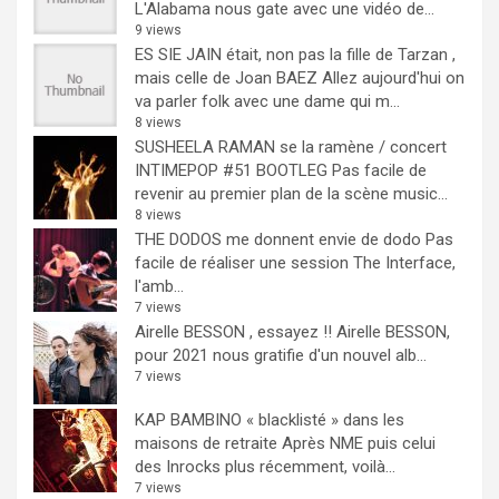
L'Alabama nous gate avec une vidéo de...
9 views
ES SIE JAIN était, non pas la fille de Tarzan ,
mais celle de Joan BAEZ
Allez aujourd'hui on
va parler folk avec une dame qui m...
8 views
SUSHEELA RAMAN se la ramène / concert
INTIMEPOP #51 BOOTLEG
Pas facile de
revenir au premier plan de la scène music...
8 views
THE DODOS me donnent envie de dodo
Pas
facile de réaliser une session The Interface,
l'amb...
7 views
Airelle BESSON , essayez !!
Airelle BESSON,
pour 2021 nous gratifie d'un nouvel alb...
7 views
KAP BAMBINO « blacklisté » dans les
maisons de retraite
Après NME puis celui
des Inrocks plus récemment, voilà...
7 views