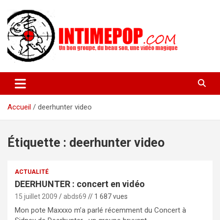
Aller
au
contenu
Un blog avec des sessions live filmées de concerts de musiques
intimepop.com
actuelles pop rock, post-rock, indé sur Lyon. rock pop concert
lyon
Accueil
deerhunter video
Étiquette :
deerhunter video
ACTUALITÉ
DEERHUNTER : concert en vidéo
15 juillet 2009
abds69
// 1 687 vues
Mon pote Maxxxo m’a parlé récemment du Concert à