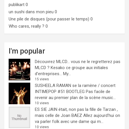
publikart
0
un sushi dans mon pieu
0
Une pile de disques (pour passer le temps)
0
Who cares, really ?
0
I'm popular
Découvrez MLCD… vous ne le regretterez pas
MLCD ? Kesako ce groupe aux initiales
d’entreprises… My...
15 views
SUSHEELA RAMAN se la ramène / concert
INTIMEPOP #51 BOOTLEG
Pas facile de
revenir au premier plan de la scène music...
10 views
ES SIE JAIN était, non pas la fille de Tarzan ,
mais celle de Joan BAEZ
Allez aujourd'hui on
va parler folk avec une dame qui m...
10 views