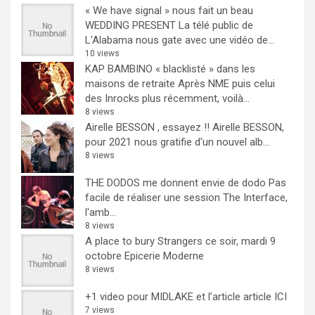
« We have signal » nous fait un beau
WEDDING PRESENT
La télé public de
L'Alabama nous gate avec une vidéo de...
10 views
KAP BAMBINO « blacklisté » dans les
maisons de retraite
Après NME puis celui
des Inrocks plus récemment, voilà...
8 views
Airelle BESSON , essayez !!
Airelle BESSON,
pour 2021 nous gratifie d'un nouvel alb...
8 views
THE DODOS me donnent envie de dodo
Pas
facile de réaliser une session The Interface,
l'amb...
8 views
A place to bury Strangers ce soir, mardi 9
octobre Epicerie Moderne
8 views
+1 video pour MIDLAKE et l’article
article ICI
7 views