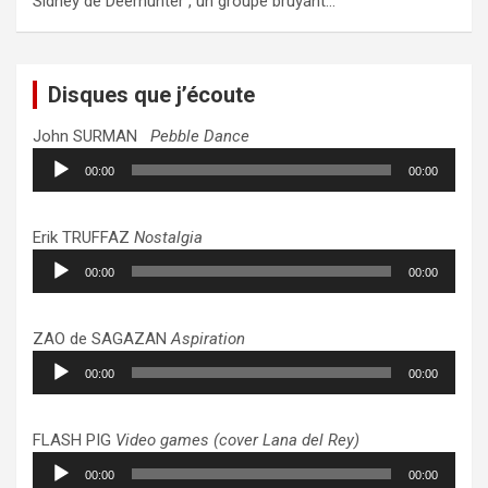
Sidney de Deerhunter , un groupe bruyant…
Disques que j’écoute
John SURMAN
Pebble Dance
Lecteur
00:00
00:00
audio
Erik TRUFFAZ
Nostalgia
Lecteur
00:00
00:00
audio
ZAO de SAGAZAN
Aspiration
Lecteur
00:00
00:00
audio
FLASH PIG
Video games (cover Lana del Rey)
Lecteur
00:00
00:00
audio