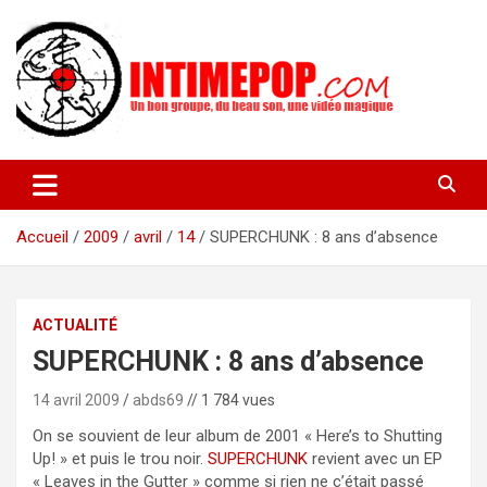
Aller
au
contenu
Un blog avec des sessions live filmées de concerts de musiques
intimepop.com
actuelles pop rock, post-rock, indé sur Lyon. rock pop concert
lyon
Accueil
2009
avril
14
SUPERCHUNK : 8 ans d’absence
ACTUALITÉ
SUPERCHUNK : 8 ans d’absence
14 avril 2009
abds69
// 1 784 vues
On se souvient de leur album de 2001 « Here’s to Shutting
Up! » et puis le trou noir.
SUPERCHUNK
revient avec un EP
« Leaves in the Gutter » comme si rien ne c’était passé