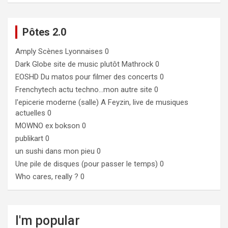
Pôtes 2.0
Amply
Scènes Lyonnaises 0
Dark Globe
site de music plutôt Mathrock 0
EOSHD
Du matos pour filmer des concerts 0
Frenchytech
actu techno…mon autre site 0
l'epicerie moderne (salle)
A Feyzin, live de musiques
actuelles 0
MOWNO ex bokson
0
publikart
0
un sushi dans mon pieu
0
Une pile de disques (pour passer le temps)
0
Who cares, really ?
0
I'm popular