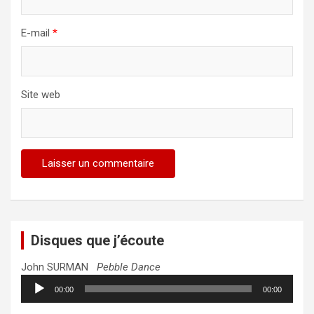
E-mail
*
Site web
Disques que j’écoute
John SURMAN
Pebble Dance
Lecteur
00:00
00:00
audio