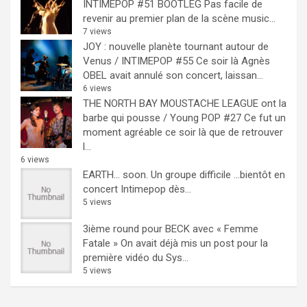
INTIMEPOP #51 BOOTLEG
Pas facile de
revenir au premier plan de la scène music...
7 views
JOY : nouvelle planète tournant autour de
Venus / INTIMEPOP #55
Ce soir là Agnès
OBEL avait annulé son concert, laissan...
6 views
THE NORTH BAY MOUSTACHE LEAGUE ont la
barbe qui pousse / Young POP #27
Ce fut un
moment agréable ce soir là que de retrouver
l...
6 views
EARTH… soon.
Un groupe difficile ...bientôt en
concert Intimepop dès...
5 views
3ième round pour BECK avec « Femme
Fatale »
On avait déjà mis un post pour la
première vidéo du Sys...
5 views