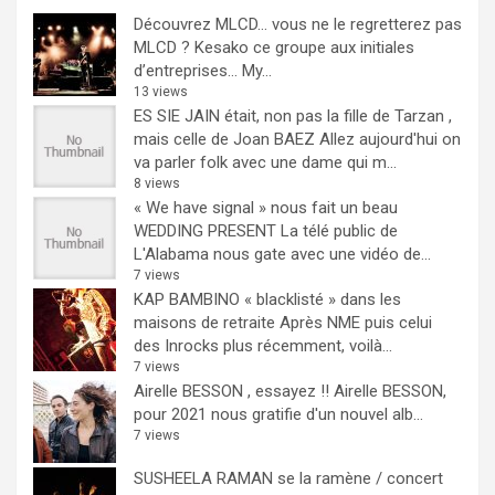
Découvrez MLCD… vous ne le regretterez pas
MLCD ? Kesako ce groupe aux initiales
d’entreprises… My...
13 views
ES SIE JAIN était, non pas la fille de Tarzan ,
mais celle de Joan BAEZ
Allez aujourd'hui on
va parler folk avec une dame qui m...
8 views
« We have signal » nous fait un beau
WEDDING PRESENT
La télé public de
L'Alabama nous gate avec une vidéo de...
7 views
KAP BAMBINO « blacklisté » dans les
maisons de retraite
Après NME puis celui
des Inrocks plus récemment, voilà...
7 views
Airelle BESSON , essayez !!
Airelle BESSON,
pour 2021 nous gratifie d'un nouvel alb...
7 views
SUSHEELA RAMAN se la ramène / concert