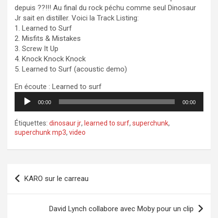
depuis ??!!! Au final du rock péchu comme seul Dinosaur
Jr sait en distiller. Voici la Track Listing:
1. Learned to Surf
2. Misfits & Mistakes
3. Screw It Up
4. Knock Knock Knock
5. Learned to Surf (acoustic demo)
En écoute : Learned to surf
Lecteur
00:00
00:00
audio
Étiquettes:
dinosaur jr
,
learned to surf
,
superchunk
,
superchunk mp3
,
video
Navigation
KARO sur le carreau
de
l’article
David Lynch collabore avec Moby pour un clip