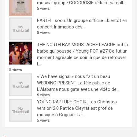
musical groupe COCOROSIE réiteire sa coll...
5 views
EARTH… soon.
Un groupe difficile ...bientôt en
concert Intimepop dès...
5 views
THE NORTH BAY MOUSTACHE LEAGUE ont la
barbe qui pousse / Young POP #27
Ce fut un
moment agréable ce soir là que de retrouver
l...
5 views
« We have signal » nous fait un beau
WEDDING PRESENT
La télé public de
L'Alabama nous gate avec une vidéo de...
5 views
YOUNG RAPTURE CHOIR: Les Choristes
version 2.0
Patrice Cleyrat est prof de
musique à Cognac. La...
5 views