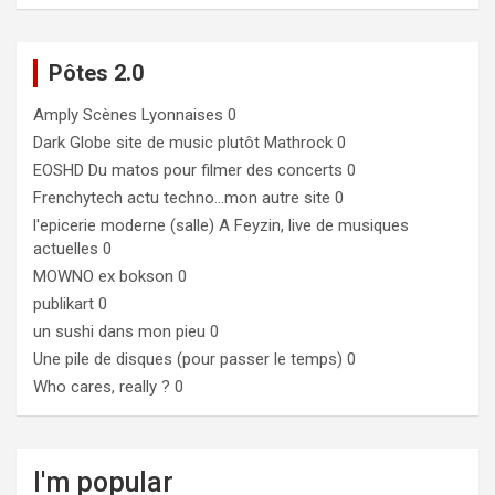
Pôtes 2.0
Amply
Scènes Lyonnaises 0
Dark Globe
site de music plutôt Mathrock 0
EOSHD
Du matos pour filmer des concerts 0
Frenchytech
actu techno…mon autre site 0
l'epicerie moderne (salle)
A Feyzin, live de musiques
actuelles 0
MOWNO ex bokson
0
publikart
0
un sushi dans mon pieu
0
Une pile de disques (pour passer le temps)
0
Who cares, really ?
0
I'm popular