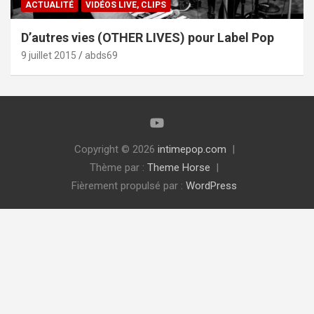
ACTUALITÉ
VIDÉOS LIVE, CLIPS
D’autres vies (OTHER LIVES) pour Label Pop
9 juillet 2015
abds69
Copyright © 2026
intimepop.com
Thème par :
Theme Horse
Fièrement propulsé par :
WordPress