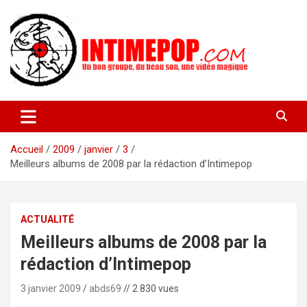
Aller
au
contenu
Un blog avec des sessions live filmées de concerts de musiques
intimepop.com
actuelles pop rock, post-rock, indé sur Lyon. rock pop concert
lyon
Accueil
2009
janvier
3
Meilleurs albums de 2008 par la rédaction d’Intimepop
ACTUALITÉ
Meilleurs albums de 2008 par la
rédaction d’Intimepop
3 janvier 2009
abds69
// 2 830 vues