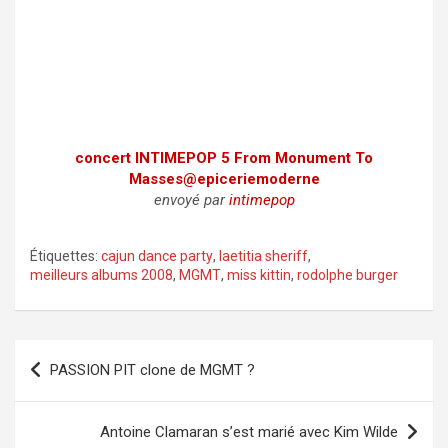
concert INTIMEPOP 5 From Monument To
Masses@epiceriemoderne
envoyé par
intimepop
Étiquettes:
cajun dance party
,
laetitia sheriff
,
meilleurs albums 2008
,
MGMT
,
miss kittin
,
rodolphe burger
Navigation
PASSION PIT clone de MGMT ?
de
l’article
Antoine Clamaran s’est marié avec Kim Wilde