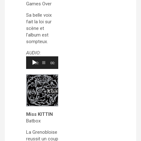
Games Over
Sa belle voix
fait la loi sur
scène et
l’album est
sompteux.
AUDIO:
Lecteur
00:00
00:00
audio
Miss KITTIN
Batbox
La Grenobloise
reussit un coup