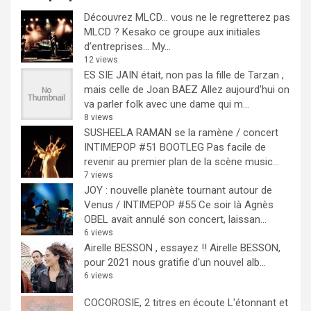
Découvrez MLCD… vous ne le regretterez pas
MLCD ? Kesako ce groupe aux initiales
d’entreprises… My...
12 views
ES SIE JAIN était, non pas la fille de Tarzan ,
mais celle de Joan BAEZ
Allez aujourd'hui on
va parler folk avec une dame qui m...
8 views
SUSHEELA RAMAN se la ramène / concert
INTIMEPOP #51 BOOTLEG
Pas facile de
revenir au premier plan de la scène music...
7 views
JOY : nouvelle planète tournant autour de
Venus / INTIMEPOP #55
Ce soir là Agnès
OBEL avait annulé son concert, laissan...
6 views
Airelle BESSON , essayez !!
Airelle BESSON,
pour 2021 nous gratifie d'un nouvel alb...
6 views
COCOROSIE, 2 titres en écoute
L'étonnant et