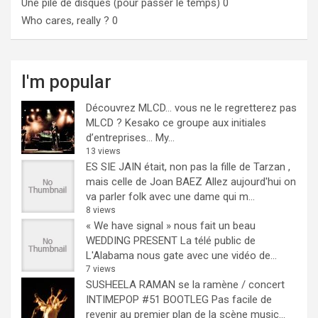
Une pile de disques (pour passer le temps)
0
Who cares, really ?
0
I'm popular
Découvrez MLCD… vous ne le regretterez pas
MLCD ? Kesako ce groupe aux initiales
d’entreprises… My...
13 views
ES SIE JAIN était, non pas la fille de Tarzan ,
mais celle de Joan BAEZ
Allez aujourd'hui on
va parler folk avec une dame qui m...
8 views
« We have signal » nous fait un beau
WEDDING PRESENT
La télé public de
L'Alabama nous gate avec une vidéo de...
7 views
SUSHEELA RAMAN se la ramène / concert
INTIMEPOP #51 BOOTLEG
Pas facile de
revenir au premier plan de la scène music...