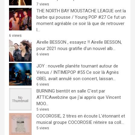
7 views
THE NORTH BAY MOUSTACHE LEAGUE ont la
barbe qui pousse / Young POP #27
Ce fut un
moment agréable ce soir là que de retrouver
l...
6 views
Airelle BESSON , essayez !!
Airelle BESSON,
pour 2021 nous gratifie d'un nouvel alb...
6 views
JOY : nouvelle planète tournant autour de
Venus / INTIMEPOP #55
Ce soir là Agnès
OBEL avait annulé son concert, laissan...
6 views
BURNING bientôt en salle
C'est par
ATTICAwebzine que j'ai appris que Vincent
MOO...
5 views
COCOROSIE, 2 titres en écoute
L'étonnant et
musical groupe COCOROSIE réiteire sa coll...
5 views