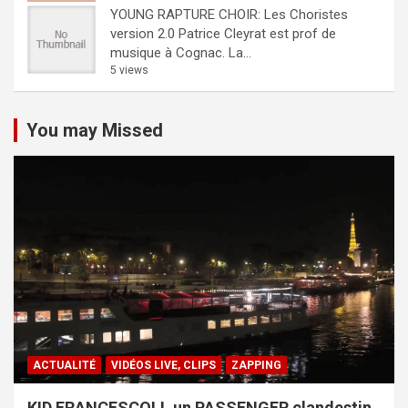
YOUNG RAPTURE CHOIR: Les Choristes
version 2.0
Patrice Cleyrat est prof de
musique à Cognac. La...
5 views
You may Missed
ACTUALITÉ
VIDÉOS LIVE, CLIPS
ZAPPING
KID FRANCESCOLI, un PASSENGER clandestin