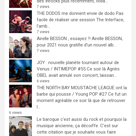
des Inrocks plus récemment, voilà...
7 views
THE DODOS me donnent envie de dodo
Pas
facile de réaliser une session The Interface,
l'amb...
7 views
Airelle BESSON , essayez !!
Airelle BESSON,
pour 2021 nous gratifie d'un nouvel alb...
7 views
JOY : nouvelle planète tournant autour de
Venus / INTIMEPOP #55
Ce soir là Agnès
OBEL avait annulé son concert, laissan...
6 views
THE NORTH BAY MOUSTACHE LEAGUE ont la
barbe qui pousse / Young POP #27
Ce fut un
moment agréable ce soir là que de retrouver
l...
6 views
Le baroque c’est aussi du rock et pourquoi la
musique ancienne, ça décoiffe.
C'est sur
cette citation que je souhaite vous faire