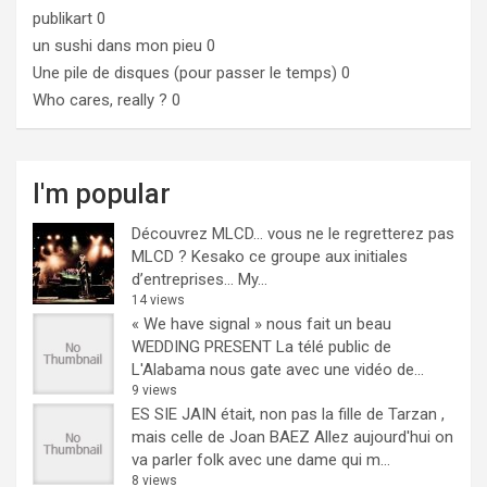
publikart
0
un sushi dans mon pieu
0
Une pile de disques (pour passer le temps)
0
Who cares, really ?
0
I'm popular
Découvrez MLCD… vous ne le regretterez pas
MLCD ? Kesako ce groupe aux initiales
d’entreprises… My...
14 views
« We have signal » nous fait un beau
WEDDING PRESENT
La télé public de
L'Alabama nous gate avec une vidéo de...
9 views
ES SIE JAIN était, non pas la fille de Tarzan ,
mais celle de Joan BAEZ
Allez aujourd'hui on
va parler folk avec une dame qui m...
8 views