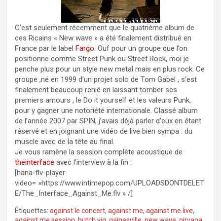
C’est seulement récemment que le quatrième album de
ces Ricains « New wave » a été finalement distribué en
France par le label
Fargo
. Ouf pour un groupe que l’on
positionne comme Street Punk ou Street Rock, moi je
penche plus pour un style new metal mais en plus rock. Ce
groupe ,né en 1999 d’un projet solo de Tom Gabel , s’est
finalement beaucoup renié en laissant tomber ses
premiers amours , le Do it yourself et les valeurs Punk,
pour y gagner une notoriété internationale. Classé album
de l’année 2007 par SPIN, j’avais déjà parler d’eux en étant
réservé et en joignant une vidéo de live bien sympa : du
muscle avec de la tête au final.
Je vous ramène la session complète acoustique de
theinterface
avec l’interview à la fin :
[hana-flv-player
video= »https://www.intimepop.com/UPLOADSDONTDELET
E/The_Interface_Against_Me.flv » /]
Étiquettes:
against le concert
,
against me
,
against me live
,
against me session
,
butch vig
,
gainesville
,
new wave
,
nirvana
,