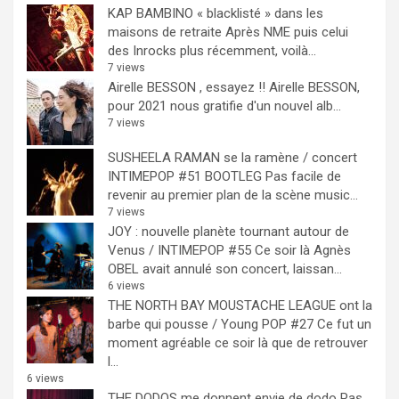
KAP BAMBINO « blacklisté » dans les
maisons de retraite
Après NME puis celui
des Inrocks plus récemment, voilà...
7 views
Airelle BESSON , essayez !!
Airelle BESSON,
pour 2021 nous gratifie d'un nouvel alb...
7 views
SUSHEELA RAMAN se la ramène / concert
INTIMEPOP #51 BOOTLEG
Pas facile de
revenir au premier plan de la scène music...
7 views
JOY : nouvelle planète tournant autour de
Venus / INTIMEPOP #55
Ce soir là Agnès
OBEL avait annulé son concert, laissan...
6 views
THE NORTH BAY MOUSTACHE LEAGUE ont la
barbe qui pousse / Young POP #27
Ce fut un
moment agréable ce soir là que de retrouver
l...
6 views
THE DODOS me donnent envie de dodo
Pas