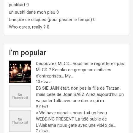
publikart
0
un sushi dans mon pieu
0
Une pile de disques (pour passer le temps)
0
Who cares, really ?
0
I'm popular
Découvrez MLCD… vous ne le regretterez pas
MLCD ? Kesako ce groupe aux initiales
d’entreprises… My...
13 views
ES SIE JAIN était, non pas la fille de Tarzan ,
mais celle de Joan BAEZ
Allez aujourd'hui on
va parler folk avec une dame qui m...
8 views
« We have signal » nous fait un beau
WEDDING PRESENT
La télé public de
L'Alabama nous gate avec une vidéo de...
7 views