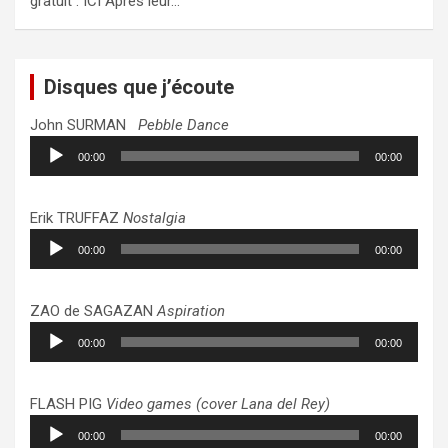
gratuit : ICI Après leur…
Disques que j’écoute
John SURMAN
Pebble Dance
Lecteur
00:00
00:00
audio
Erik TRUFFAZ
Nostalgia
Lecteur
00:00
00:00
audio
ZAO de SAGAZAN
Aspiration
Lecteur
00:00
00:00
audio
FLASH PIG
Video games (cover Lana del Rey)
Lecteur
00:00
00:00
audio