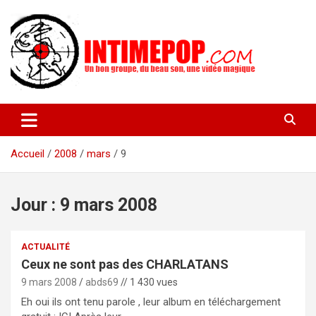
Aller
au
contenu
Un blog avec des sessions live filmées de concerts de musiques
intimepop.com
actuelles pop rock, post-rock, indé sur Lyon. rock pop concert
lyon
Accueil
2008
mars
9
Jour :
9 mars 2008
ACTUALITÉ
Ceux ne sont pas des CHARLATANS
9 mars 2008
abds69
// 1 430 vues
Eh oui ils ont tenu parole , leur album en téléchargement