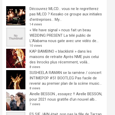
Découvrez MLCD… vous ne le regretterez
pas
MLCD ? Kesako ce groupe aux initiales
d’entreprises… My...
14 views
« We have signal » nous fait un beau
WEDDING PRESENT
La télé public de
L'Alabama nous gate avec une vidéo de...
10 views
KAP BAMBINO « blacklisté » dans les
maisons de retraite
Après NME puis celui
des Inrocks plus récemment, voilà...
8 views
SUSHEELA RAMAN se la ramène / concert
INTIMEPOP #51 BOOTLEG
Pas facile de
revenir au premier plan de la scène music...
8 views
Airelle BESSON , essayez !!
Airelle BESSON,
pour 2021 nous gratifie d'un nouvel alb...
7 views
ES SIE JAIN était, non pas la fille de Tarzan