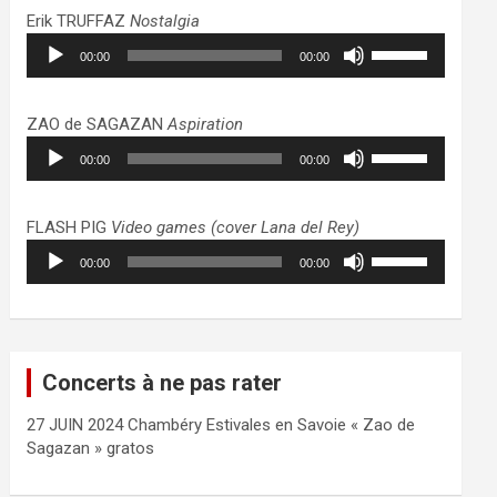
haut/bas
Erik TRUFFAZ
Nostalgia
pour
Lecteur
Utilisez
augmenter
00:00
00:00
audio
les
ou
flèches
diminuer
haut/bas
ZAO de SAGAZAN
Aspiration
le
pour
Lecteur
Utilisez
volume.
augmenter
00:00
00:00
audio
les
ou
flèches
diminuer
haut/bas
FLASH PIG
Video games (cover Lana del Rey)
le
pour
Lecteur
Utilisez
volume.
augmenter
00:00
00:00
audio
les
ou
flèches
diminuer
haut/bas
le
pour
volume.
augmenter
Concerts à ne pas rater
ou
diminuer
27 JUIN 2024 Chambéry Estivales en Savoie « Zao de
le
Sagazan » gratos
volume.