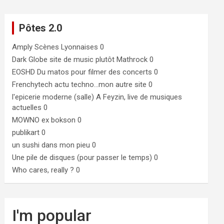
Pôtes 2.0
Amply
Scènes Lyonnaises 0
Dark Globe
site de music plutôt Mathrock 0
EOSHD
Du matos pour filmer des concerts 0
Frenchytech
actu techno…mon autre site 0
l'epicerie moderne (salle)
A Feyzin, live de musiques
actuelles 0
MOWNO ex bokson
0
publikart
0
un sushi dans mon pieu
0
Une pile de disques (pour passer le temps)
0
Who cares, really ?
0
I'm popular