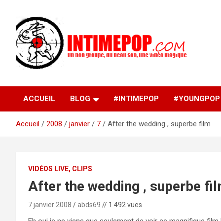
Aller
au
contenu
Un blog avec des sessions live filmées de concerts de
intimepop.com
musiques actuelles pop rock, post-rock, indé sur Lyon. rock po
concert lyon
ACCUEIL
BLOG
#INTIMEPOP
#YOUNGPOP
Accueil
2008
janvier
7
After the wedding , superbe film
VIDÉOS LIVE, CLIPS
After the wedding , superbe fi
7 janvier 2008
abds69
// 1 492 vues