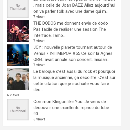
, mais celle de Joan BAEZ
Allez aujourd'hui
on va parler folk avec une dame qui m...
7 views
THE DODOS me donnent envie de dodo
Pas facile de réaliser une session The
Interface, l'amb...
7 views
JOY : nouvelle planète tournant autour de
Venus / INTIMEPOP #55
Ce soir là Agnès
OBEL avait annulé son concert, laissan...
7 views
Le baroque c’est aussi du rock et pourquoi
la musique ancienne, ça décoiffe.
C'est sur
cette citation que je souhaite vous faire
déc...
6 views
Common Klingon like You.
Je viens de
découvrir une excellente reprise du tube
90...
6 views