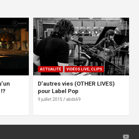
ACTUALITÉ
VIDÉOS LIVE, CLIPS
u’un
D’autres vies (OTHER LIVES)
!?
pour Label Pop
9 juillet 2015
abds69