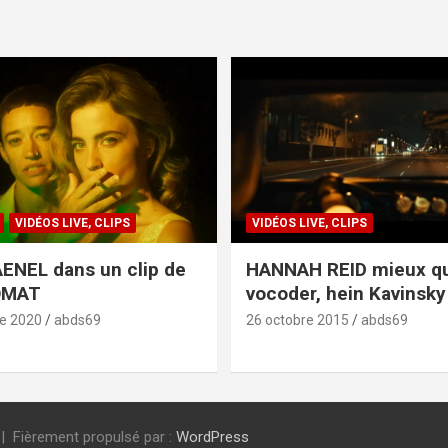
VIDÉOS LIVE, CLIPS
VIDÉOS LIVE, CLIPS
ENEL dans un clip de
HANNAH REID mieux q
OMAT
vocoder, hein Kavinsky 
e 2020
abds69
26 octobre 2015
abds69
Fièrement propulsé par :
WordPress