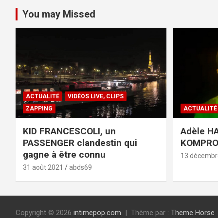
You may Missed
ACTUALITÉ
VIDÉOS LIVE, CLIPS
ZAPPING
ACTUALITÉ
KID FRANCESCOLI, un
Adèle HA
PASSENGER clandestin qui
KOMPR
gagne à être connu
13 décembr
31 août 2021
abds69
Copyright © 2026
intimepop.com
Thème par :
Theme Horse