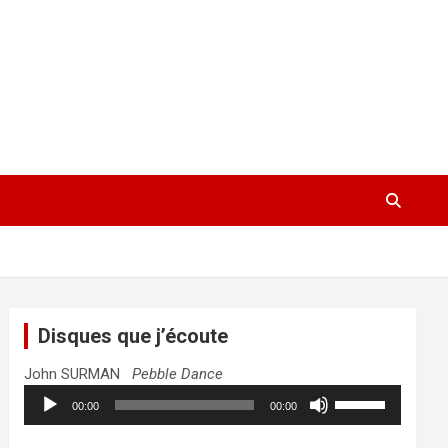
Disques que j’écoute
John SURMAN
Pebble Dance
Lecteur
Utilisez
00:00
00:00
audio
les
flèches