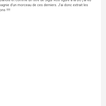
Danois et comme un titre de Sigur Ros figure à la BO j’ai eu
gnie d’un morceau de ces derniers. J’ai donc extrait les
ns !!!!