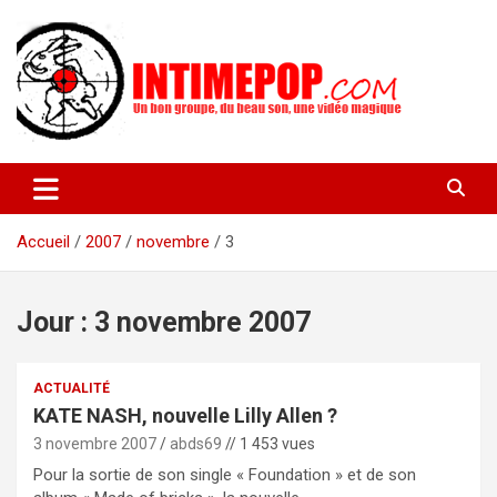
Aller
au
contenu
Un blog avec des sessions live filmées de concerts de musiques
intimepop.com
actuelles pop rock, post-rock, indé sur Lyon. rock pop concert
lyon
Accueil
2007
novembre
3
Jour :
3 novembre 2007
ACTUALITÉ
KATE NASH, nouvelle Lilly Allen ?
3 novembre 2007
abds69
// 1 453 vues
Pour la sortie de son single « Foundation » et de son