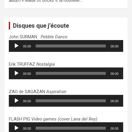
album « Made of bricks », la nouvelle…
Disques que j’écoute
John SURMAN
Pebble Dance
Lecteur
00:00
00:00
audio
Erik TRUFFAZ
Nostalgia
Lecteur
00:00
00:00
audio
ZAO de SAGAZAN
Aspiration
Lecteur
00:00
00:00
audio
FLASH PIG
Video games (cover Lana del Rey)
Lecteur
00:00
00:00
audio