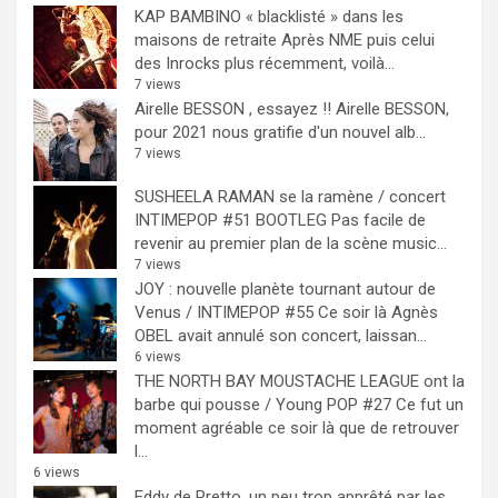
KAP BAMBINO « blacklisté » dans les
maisons de retraite
Après NME puis celui
des Inrocks plus récemment, voilà...
7 views
Airelle BESSON , essayez !!
Airelle BESSON,
pour 2021 nous gratifie d'un nouvel alb...
7 views
SUSHEELA RAMAN se la ramène / concert
INTIMEPOP #51 BOOTLEG
Pas facile de
revenir au premier plan de la scène music...
7 views
JOY : nouvelle planète tournant autour de
Venus / INTIMEPOP #55
Ce soir là Agnès
OBEL avait annulé son concert, laissan...
6 views
THE NORTH BAY MOUSTACHE LEAGUE ont la
barbe qui pousse / Young POP #27
Ce fut un
moment agréable ce soir là que de retrouver
l...
6 views
Eddy de Pretto, un peu trop apprêté par les