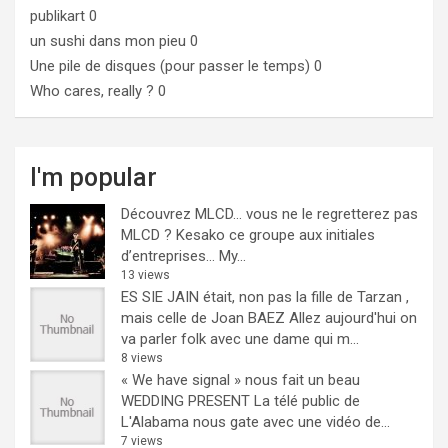
publikart
0
un sushi dans mon pieu
0
Une pile de disques (pour passer le temps)
0
Who cares, really ?
0
I'm popular
Découvrez MLCD… vous ne le regretterez pas
MLCD ? Kesako ce groupe aux initiales
d’entreprises… My...
13 views
ES SIE JAIN était, non pas la fille de Tarzan ,
mais celle de Joan BAEZ
Allez aujourd'hui on
va parler folk avec une dame qui m...
8 views
« We have signal » nous fait un beau
WEDDING PRESENT
La télé public de
L'Alabama nous gate avec une vidéo de...
7 views